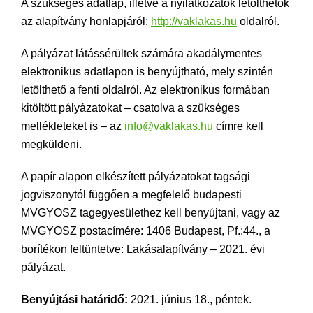
A szükséges adatlap, illetve a nyilatkozatok letölthetők
az alapítvány honlapjáról:
http://vaklakas.hu
oldalról.
A pályázat látássérültek számára akadálymentes
elektronikus adatlapon is benyújtható, mely szintén
letölthető a fenti oldalról. Az elektronikus formában
kitöltött pályázatokat – csatolva a szükséges
mellékleteket is – az
info@vaklakas.hu
címre kell
megküldeni.
A papír alapon elkészített pályázatokat tagsági
jogviszonytól függően a megfelelő budapesti
MVGYOSZ tagegyesülethez kell benyújtani, vagy az
MVGYOSZ postacímére: 1406 Budapest, Pf.:44., a
borítékon feltüntetve: Lakásalapítvány – 2021. évi
pályázat.
Benyújtási határidő:
2021. június 18., péntek.