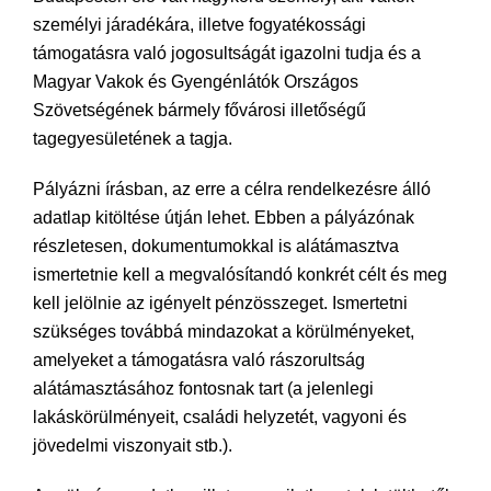
személyi járadékára, illetve fogyatékossági
támogatásra való jogosultságát igazolni tudja és a
Magyar Vakok és Gyengénlátók Országos
Szövetségének bármely fővárosi illetőségű
tagegyesületének a tagja.
Pályázni írásban, az erre a célra rendelkezésre álló
adatlap kitöltése útján lehet. Ebben a pályázónak
részletesen, dokumentumokkal is alátámasztva
ismertetnie kell a megvalósítandó konkrét célt és meg
kell jelölnie az igényelt pénzösszeget. Ismertetni
szükséges továbbá mindazokat a körülményeket,
amelyeket a támogatásra való rászorultság
alátámasztásához fontosnak tart (a jelenlegi
lakáskörülményeit, családi helyzetét, vagyoni és
jövedelmi viszonyait stb.).