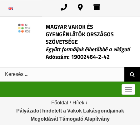
Kihagyás
MAGYAR VAKOK ÉS
GYENGÉNLÁTÓK ORSZÁGOS
SZÖVETSÉGE
Együtt formáljuk élhetőbbé a világot!
Adószám: 19002464-2-42
Keresés:
Men
Főoldal
/
Hírek
/
Pályázatot hirdetett a Vakok Lakásgondjainak
Megoldását Támogató Alapítvány