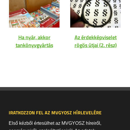
Ha nyár, akkor
Az érdekképviselet
tankönyvgyártás
rögös útjai (2. rész)
IRATKOZZON FEL AZ MVGYOSZ HÍRLEVELÉRE
Első kézből értesülhet az MVGYOSZ híreiről,