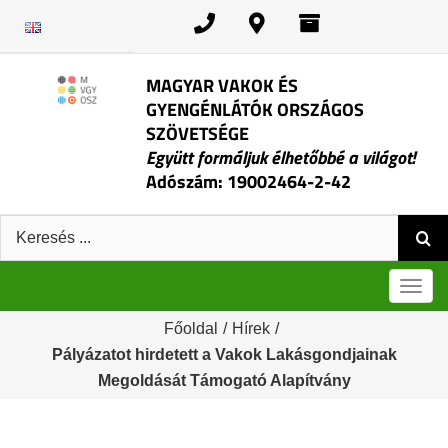
Kihagyás
MAGYAR VAKOK ÉS
GYENGÉNLÁTÓK ORSZÁGOS
SZÖVETSÉGE
Együtt formáljuk élhetőbbé a világot!
Adószám: 19002464-2-42
Keresés:
Men
Főoldal
/
Hírek
/
Pályázatot hirdetett a Vakok Lakásgondjainak
Megoldását Támogató Alapítvány