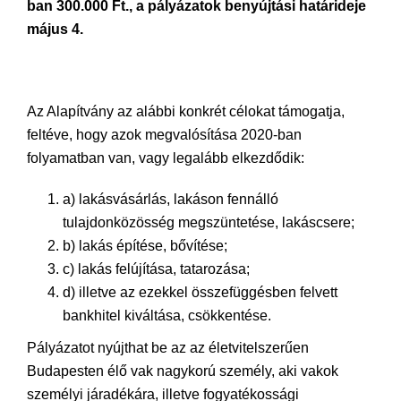
ban 300.000 Ft., a pályázatok benyújtási határideje
május 4.
Az Alapítvány az alábbi konkrét célokat támogatja,
feltéve, hogy azok megvalósítása 2020-ban
folyamatban van, vagy legalább elkezdődik:
a) lakásvásárlás, lakáson fennálló
tulajdonközösség megszüntetése, lakáscsere;
b) lakás építése, bővítése;
c) lakás felújítása, tatarozása;
d) illetve az ezekkel összefüggésben felvett
bankhitel kiváltása, csökkentése.
Pályázatot nyújthat be az az életvitelszerűen
Budapesten élő vak nagykorú személy, aki vakok
személyi járadékára, illetve fogyatékossági