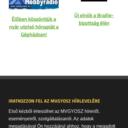
Új elnök a Braille-
Élőben köszöntjük a
bizottság élén
nyár utolsó hónapját a
Gépházban!
IRATKOZZON FEL AZ MVGYOSZ HÍRLEVELÉRE
Első kézből értesülhet az MVGYOSZ híreiről,
eseményeiről, szolgáltatásairól. Az adatok
megadásával Ön hozzájárul ahhoz, hogy a megadott