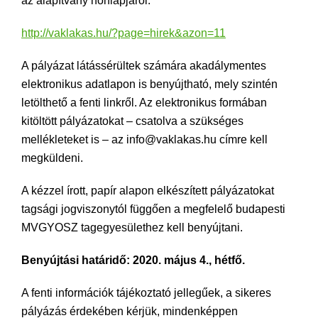
az alapítvány honlapjáról:
http://vaklakas.hu/?page=hirek&azon=11
A pályázat látássérültek számára akadálymentes
elektronikus adatlapon is benyújtható, mely szintén
letölthető a fenti linkről. Az elektronikus formában
kitöltött pályázatokat – csatolva a szükséges
mellékleteket is – az info@vaklakas.hu címre kell
megküldeni.
A kézzel írott, papír alapon elkészített pályázatokat
tagsági jogviszonytól függően a megfelelő budapesti
MVGYOSZ tagegyesülethez kell benyújtani.
Benyújtási határidő: 2020. május 4., hétfő.
A fenti információk tájékoztató jellegűek, a sikeres
pályázás érdekében kérjük, mindenképpen