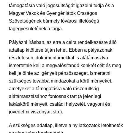
támogatásra való jogosultságát igazolni tudja és a
Magyar Vakok és Gyengénlátók Országos
Szövetségének bármely fővárosi illetőségű
tagegyesületének a tagja.
Pályázni írásban, az erre a célra rendelkezésre álló
adatlap kitöltése útján lehet. Ebben a pályázónak
részletesen, dokumentumokkal is alátámasztva
ismertetnie kell a megvalósítandó konkrét célt és meg
kell jelölnie az igényelt pénzösszeget. Ismertetni
szükséges továbbá mindazokat a körülményeket,
amelyeket a támogatásra való rászorultság
alátámasztásához fontosnak tart (a jelenlegi
lakáskörülményeit, családi helyzetét, vagyoni és
jövedelmi viszonyait stb.).
A szükséges adatlap, illetve a nyilatkozatok letölthetők