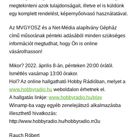
megtekinteni azok tulajdonságait, illetve el is küldünk
egy komplett rendelést, képernyőolvasó használatával.
Az MVGYOSZ és a Net-Média alapítvány Gépház
című műsorának pénteki adásából minden szükséges
információt megtudhat, hogy Ön is online
vásárolhasson!
Mikor? 2022. április 8-án, pénteken 20:00 órától.
Ismétlés vasárnap 13:00 órakor.
Hol? Az online hallgatható Hobby Rádióban, melyet a
www.hobbyradio.hu
weboldalon érhetnek el.
A hallgatás linkje:
www.hobbyradio.hu/play
Winamp-ba vagy egyéb zenelejátszó alkalmazásba
illeszthető hivatkozás:
http://www.hobbyradio.hu/hobbyradio.m3u
Rauch Róbert