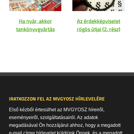
Ha nyár, akkor
Az érdekképviselet
tankönyvgyártás
rögös útjai (2. rész)
IRATKOZZON FEL AZ MVGYOSZ HÍRLEVELÉRE
Első kézből értesülhet az MVGYOSZ híreiről,
eseményeiről, szolgáltatásairól. Az adatok
megadásával Ön hozzájárul ahhoz, hogy a megadott
e-mail címre hírlevelet küldjünk Önnek, és a megadott