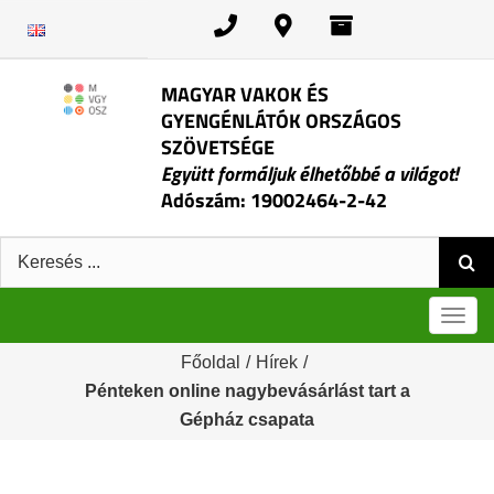
Kihagyás
MAGYAR VAKOK ÉS
GYENGÉNLÁTÓK ORSZÁGOS
SZÖVETSÉGE
Együtt formáljuk élhetőbbé a világot!
Adószám: 19002464-2-42
Keresés:
Men
Főoldal
/
Hírek
/
Pénteken online nagybevásárlást tart a
Gépház csapata