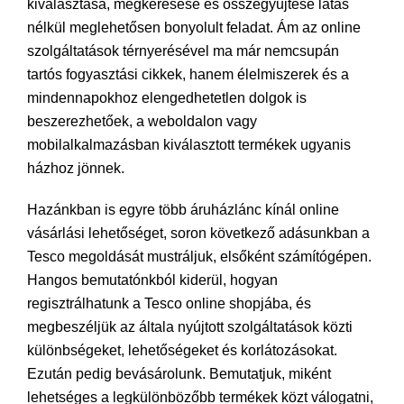
kiválasztása, megkeresése és összegyűjtése látás
nélkül meglehetősen bonyolult feladat. Ám az online
szolgáltatások térnyerésével ma már nemcsupán
tartós fogyasztási cikkek, hanem élelmiszerek és a
mindennapokhoz elengedhetetlen dolgok is
beszerezhetőek, a weboldalon vagy
mobilalkalmazásban kiválasztott termékek ugyanis
házhoz jönnek.
Hazánkban is egyre több áruházlánc kínál online
vásárlási lehetőséget, soron következő adásunkban a
Tesco megoldását mustráljuk, elsőként számítógépen.
Hangos bemutatónkból kiderül, hogyan
regisztrálhatunk a Tesco online shopjába, és
megbeszéljük az általa nyújtott szolgáltatások közti
különbségeket, lehetőségeket és korlátozásokat.
Ezután pedig bevásárolunk. Bemutatjuk, miként
lehetséges a legkülönbözőbb termékek közt válogatni,