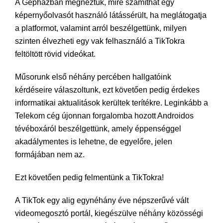
A Gépházban megnéztük, mire számíthat egy
képernyőolvasót használó látássérült, ha meglátogatja
a platformot, valamint arról beszélgettünk, milyen
szinten élvezheti egy vak felhasználó a TikTokra
feltöltött rövid videókat.
Műsorunk első néhány percében hallgatóink
kérdéseire válaszoltunk, ezt követően pedig érdekes
informatikai aktualitások kerültek terítékre. Leginkább a
Telekom cég újonnan forgalomba hozott Androidos
tévéboxáról beszélgettünk, amely éppenséggel
akadálymentes is lehetne, de egyelőre, jelen
formájában nem az.
Ezt követően pedig felmentünk a TikTokra!
A TikTok egy alig egynéhány éve népszerűvé vált
videomegosztó portál, kiegészülve néhány közösségi