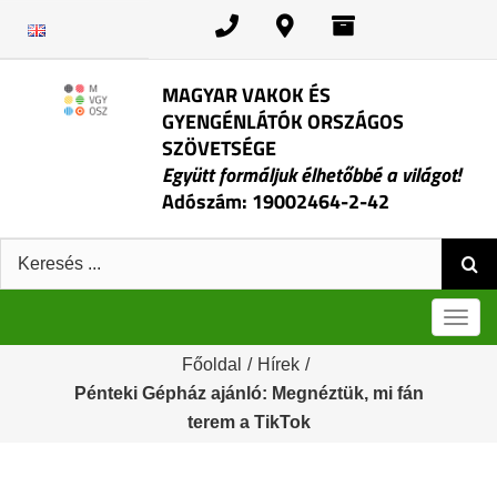
Kihagyás
MAGYAR VAKOK ÉS
GYENGÉNLÁTÓK ORSZÁGOS
SZÖVETSÉGE
Együtt formáljuk élhetőbbé a világot!
Adószám: 19002464-2-42
Keresés:
Men
Főoldal
/
Hírek
/
Pénteki Gépház ajánló: Megnéztük, mi fán
terem a TikTok