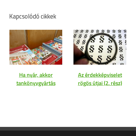
Kapcsolódó cikkek
Ha nyár, akkor
Az érdekképviselet
tankönyvgyártás
rögös útjai (2. rész)