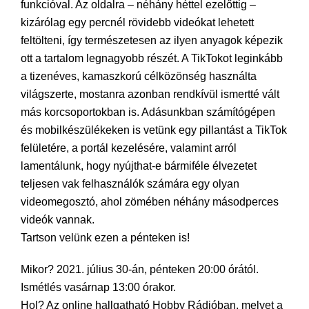
funkcióval. Az oldalra – néhány héttel ezelőttig –
kizárólag egy percnél rövidebb videókat lehetett
feltölteni, így természetesen az ilyen anyagok képezik
ott a tartalom legnagyobb részét. A TikTokot leginkább
a tizenéves, kamaszkorú célközönség használta
világszerte, mostanra azonban rendkívül ismertté vált
más korcsoportokban is. Adásunkban számítógépen
és mobilkészülékeken is vetünk egy pillantást a TikTok
felületére, a portál kezelésére, valamint arról
lamentálunk, hogy nyújthat-e bármiféle élvezetet
teljesen vak felhasználók számára egy olyan
videomegosztó, ahol zömében néhány másodperces
videók vannak.
Tartson velünk ezen a pénteken is!
Mikor? 2021. július 30-án, pénteken 20:00 órától.
Ismétlés vasárnap 13:00 órakor.
Hol? Az online hallgatható Hobby Rádióban, melyet a