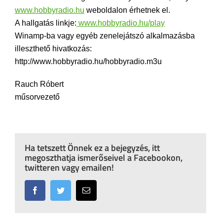
www.hobbyradio.hu
weboldalon érhetnek el.
A hallgatás linkje:
www.hobbyradio.hu/play
Winamp-ba vagy egyéb zenelejátszó alkalmazásba
illeszthető hivatkozás:
http://www.hobbyradio.hu/hobbyradio.m3u
Rauch Róbert
műsorvezető
Ha tetszett Önnek ez a bejegyzés, itt
megoszthatja ismerőseivel a Facebookon,
twitteren vagy emailen!
Facebook
Twitter
Email: