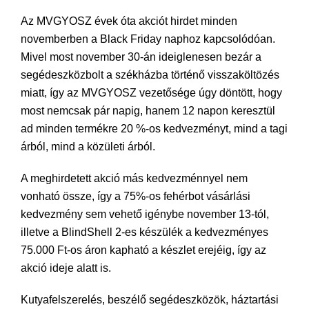
Az MVGYOSZ évek óta akciót hirdet minden
novemberben a Black Friday naphoz kapcsolódóan.
Mivel most november 30-án ideiglenesen bezár a
segédeszközbolt a székházba történő visszaköltözés
miatt, így az MVGYOSZ vezetősége úgy döntött, hogy
most nemcsak pár napig, hanem 12 napon keresztül
ad minden termékre 20 %-os kedvezményt, mind a tagi
árból, mind a közületi árból.
A meghirdetett akció más kedvezménnyel nem
vonható össze, így a 75%-os fehérbot vásárlási
kedvezmény sem vehető igénybe november 13-tól,
illetve a BlindShell 2-es készülék a kedvezményes
75.000 Ft-os áron kapható a készlet erejéig, így az
akció ideje alatt is.
Kutyafelszerelés, beszélő segédeszközök, háztartási