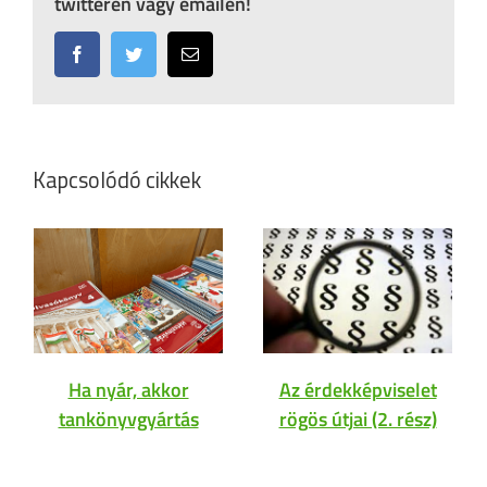
twitteren vagy emailen!
Facebook
Twitter
Email:
Kapcsolódó cikkek
Ha nyár, akkor
Az érdekképviselet
tankönyvgyártás
rögös útjai (2. rész)