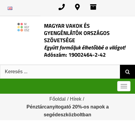
Kihagyás
MAGYAR VAKOK ÉS
GYENGÉNLÁTÓK ORSZÁGOS
SZÖVETSÉGE
Együtt formáljuk élhetőbbé a világot!
Adószám: 19002464-2-42
Keresés:
Men
Főoldal
/
Hírek
/
Pénztárcanyitogató 20%-os napok a
segédeszközboltban