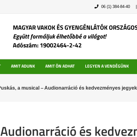
06 (1) 384-84-40
MAGYAR VAKOK ÉS GYENGÉNLÁTÓK ORSZÁGO
Együtt formáljuk élhetőbbé a világot!
Adószám: 19002464-2-42
T
AMIT ADUNK
AMIT ÖN ADHAT
LEGYEN A VENDÉGÜNK
uskás, a musical – Audionarráció és kedvezményes jegyek
 Audionarráció és kedve