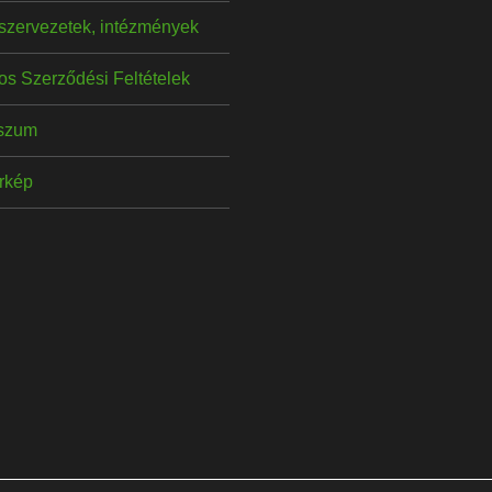
szervezetek, intézmények
os Szerződési Feltételek
szum
érkép