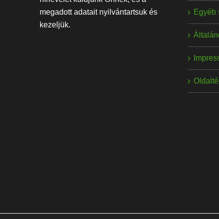
Egyéb 
megadott adatait nyilvántartsuk és
kezeljük.
Általán
Impres
Oldalt