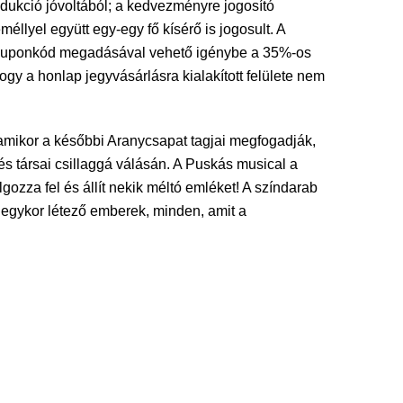
ukció jóvoltából; a kedvezményre jogosító
yel együtt egy-egy fő kísérő is jogosult. A
 kuponkód megadásával vehető igénybe a 35%-os
gy a honlap jegyvásárlásra kialakított felülete nem
amikor a későbbi Aranycsapat tagjai megfogadják,
és társai csillaggá válásán. A Puskás musical a
ozza fel és állít nekik méltó emléket! A színdarab
 egykor létező emberek, minden, amit a