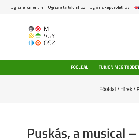
Kihagyás
Ugrás a főmenüre
Ugrás a tartalomhoz
Ugrás a kapcsolathoz
FŐOLDAL
TUDJON MEG TÖBBE
Főoldal
/
Hírek
/
P
Puskás, a musical –