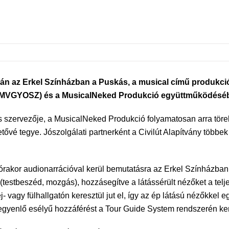
án az Erkel Színházban a Puskás, a musical című produkciót
(MVGYOSZ) és a MusicalNeked Produkció együttműködéséb
ás szervezője, a MusicalNeked Produkció folyamatosan arra tör
ővé tegye. Jószolgálati partnerként a Civilút Alapítvány többek
órakor audionarrációval kerül bemutatásra az Erkel Színházban.
t (testbeszéd, mozgás), hozzásegítve a látássérült nézőket a te
- vagy fülhallgatón keresztül jut el, így az ép látású nézőkkel 
 egyenlő esélyű hozzáférést a Tour Guide System rendszerén ker