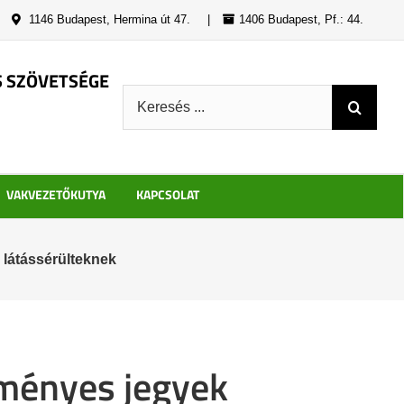
|
1146 Budapest, Hermina út 47.
|
1406 Budapest, Pf.: 44.
S SZÖVETSÉGE
Keresés:
VAKVEZETŐKUTYA
KAPCSOLAT
 látássérülteknek
zményes jegyek