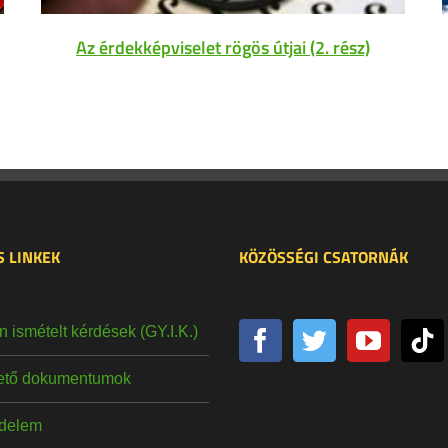
Az érdekképviselet rögös útjai (2. rész)
 LINKEK
KÖZÖSSÉGI CSATORNÁK
 ismételt kérdések (GY.I.K.)
hető dokumentumok
delem