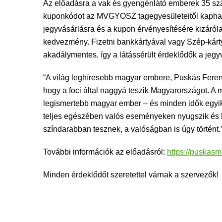
Az előadásra a vak és gyengénlátó emberek 35 sz
kuponkódot az MVGYOSZ tagegyesületeitől kaphatjá
jegyvásárlásra és a kupon érvényesítésére kizáról
kedvezmény. Fizetni bankkártyával vagy Szép-kártyá
akadálymentes, így a látássérült érdeklődők a jegy
“A világ leghíresebb magyar embere, Puskás Feren
hogy a foci által naggyá teszik Magyarországot. A 
legismertebb magyar ember – és minden idők egyik l
teljes egészében valós eseményeken nyugszik és hű
színdarabban tesznek, a valóságban is úgy történt.
További információk az előadásról:
https://puskasm
Minden érdeklődőt szeretettel várnak a szervezők!