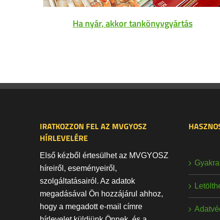
Ha nyár, akkor tankönyvgyártás
IRATKOZZON FEL AZ MVGYOSZ
HASZNOS
HÍRLEVELÉRE
Első kézből értesülhet az MVGYOSZ
Gyakran
híreiről, eseményeiről,
szolgáltatásairól. Az adatok
Letölt
megadásával Ön hozzájárul ahhoz,
hogy a megadott e-mail címre
Adatvé
hírlevelet küldjünk Önnek, és a