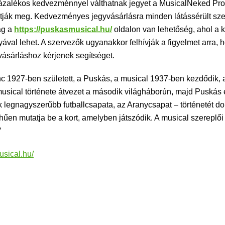
ázalékos kedvezménnyel válthatnak jegyet a MusicalNeked Prod
k meg. Kedvezményes jegyvásárlásra minden látássérült személl
ag a
https://puskasmusical.hu/
oldalon van lehetőség, ahol a
val lehet. A szervezők ugyanakkor felhívják a figyelmet arra, ho
vásárláshoz kérjenek segítséget.
c 1927-ben született, a Puskás, a musical 1937-ben kezdődik, 
musical története átvezet a második világháborún, majd Puskás 
egnagyszerűbb futballcsapata, az Aranycsapat – történetét dolg
en mutatja be a kort, amelyben játszódik. A musical szereplői
”
usical.hu/