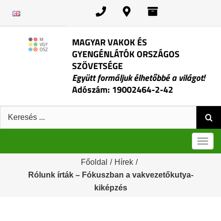
Kihagyás
MAGYAR VAKOK ÉS
GYENGÉNLÁTÓK ORSZÁGOS
SZÖVETSÉGE
Együtt formáljuk élhetőbbé a világot!
Adószám: 19002464-2-42
Keresés:
Men
Főoldal
/
Hírek
/
Rólunk írták – Fókuszban a vakvezetőkutya-
kiképzés