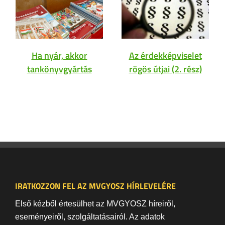
Ha nyár, akkor
Az érdekképviselet
tankönyvgyártás
rögös útjai (2. rész)
IRATKOZZON FEL AZ MVGYOSZ HÍRLEVELÉRE
Első kézből értesülhet az MVGYOSZ híreiről,
eseményeiről, szolgáltatásairól. Az adatok