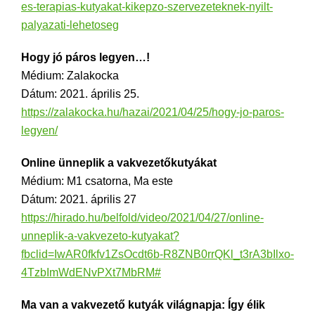
es-terapias-kutyakat-kikepzo-szervezeteknek-nyilt-
palyazati-lehetoseg
Hogy jó páros legyen…!
Médium: Zalakocka
Dátum: 2021. április 25.
https://zalakocka.hu/hazai/2021/04/25/hogy-jo-paros-
legyen/
Online ünneplik a vakvezetőkutyákat
Médium: M1 csatorna, Ma este
Dátum: 2021. április 27
https://hirado.hu/belfold/video/2021/04/27/online-
unneplik-a-vakvezeto-kutyakat?
fbclid=IwAR0fkfv1ZsOcdt6b-R8ZNB0rrQKl_t3rA3bIlxo-
4TzbImWdENvPXt7MbRM#
Ma van a vakvezető kutyák világnapja: Így élik