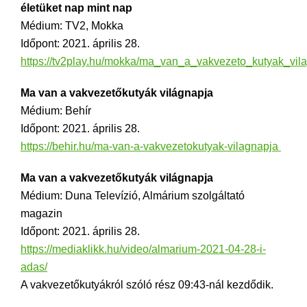
életüket nap mint nap
Médium: TV2, Mokka
Időpont: 2021. április 28.
https://tv2play.hu/mokka/ma_van_a_vakvezeto_kutyak_vil
Ma van a vakvezetőkutyák világnapja
Médium: Behír
Időpont: 2021. április 28.
https://behir.hu/ma-van-a-vakvezetokutyak-vilagnapja
Ma van a vakvezetőkutyák világnapja
Médium: Duna Televízió, Almárium szolgáltató
magazin
Időpont: 2021. április 28.
https://mediaklikk.hu/video/almarium-2021-04-28-i-
adas/
A vakvezetőkutyákról szóló rész 09:43-nál kezdődik.