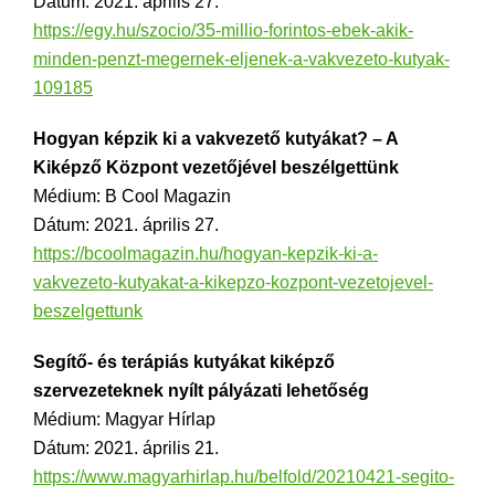
Dátum: 2021. április 27.
https://egy.hu/szocio/35-millio-forintos-ebek-akik-
minden-penzt-megernek-eljenek-a-vakvezeto-kutyak-
109185
Hogyan képzik ki a vakvezető kutyákat? – A
Kiképző Központ vezetőjével beszélgettünk
Médium: B Cool Magazin
Dátum: 2021. április 27.
https://bcoolmagazin.hu/hogyan-kepzik-ki-a-
vakvezeto-kutyakat-a-kikepzo-kozpont-vezetojevel-
beszelgettunk
Segítő- és terápiás kutyákat kiképző
szervezeteknek nyílt pályázati lehetőség
Médium: Magyar Hírlap
Dátum: 2021. április 21.
https://www.magyarhirlap.hu/belfold/20210421-segito-