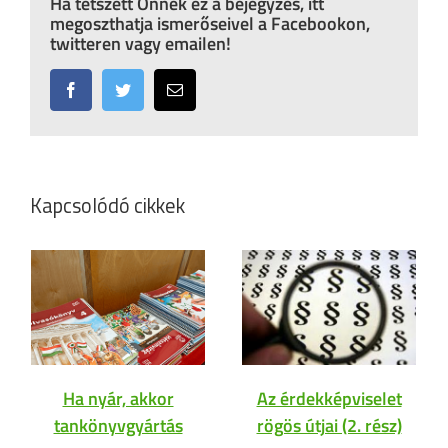
Ha tetszett Önnek ez a bejegyzés, itt
megoszthatja ismerőseivel a Facebookon,
twitteren vagy emailen!
Facebook
Twitter
Email:
Kapcsolódó cikkek
Ha nyár, akkor
Az érdekképviselet
tankönyvgyártás
rögös útjai (2. rész)