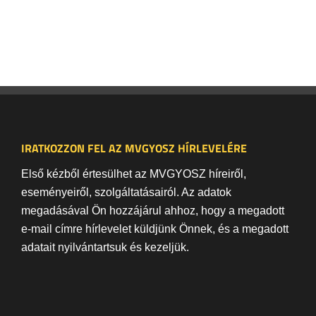
IRATKOZZON FEL AZ MVGYOSZ HÍRLEVELÉRE
Első kézből értesülhet az MVGYOSZ híreiről,
eseményeiről, szolgáltatásairól. Az adatok
megadásával Ön hozzájárul ahhoz, hogy a megadott
e-mail címre hírlevelet küldjünk Önnek, és a megadott
adatait nyilvántartsuk és kezeljük.