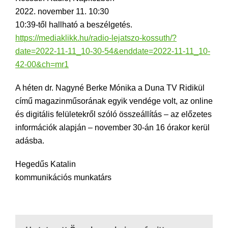
2022. november 11. 10:30
10:39-től hallható a beszélgetés.
https://mediaklikk.hu/radio-lejatszo-kossuth/?
date=2022-11-11_10-30-54&enddate=2022-11-11_10-
42-00&ch=mr1
A héten dr. Nagyné Berke Mónika a Duna TV Ridikül
című magazinműsorának egyik vendége volt, az online
és digitális felületekről szóló összeállítás – az előzetes
információk alapján – november 30-án 16 órakor kerül
adásba.
Hegedűs Katalin
kommunikációs munkatárs