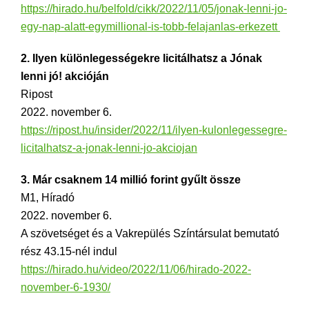
https://hirado.hu/belfold/cikk/2022/11/05/jonak-lenni-jo-
egy-nap-alatt-egymillional-is-tobb-felajanlas-erkezett
2. Ilyen különlegességekre licitálhatsz a Jónak
lenni jó! akcióján
Ripost
2022. november 6.
https://ripost.hu/insider/2022/11/ilyen-kulonlegessegre-
licitalhatsz-a-jonak-lenni-jo-akciojan
3. Már csaknem 14 millió forint gyűlt össze
M1, Híradó
2022. november 6.
A szövetséget és a Vakrepülés Színtársulat bemutató
rész 43.15-nél indul
https://hirado.hu/video/2022/11/06/hirado-2022-
november-6-1930/