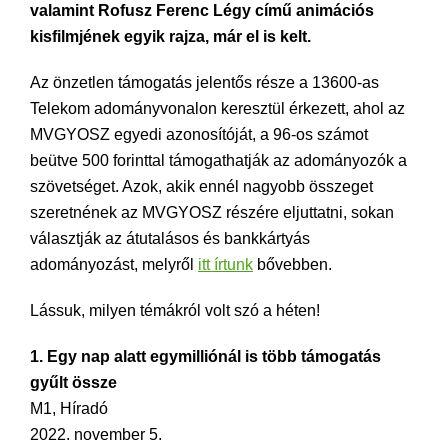
valamint Rofusz Ferenc Légy című animációs
kisfilmjének egyik rajza, már el is kelt.
Az önzetlen támogatás jelentős része a 13600-as
Telekom adományvonalon keresztül érkezett, ahol az
MVGYOSZ egyedi azonosítóját, a 96-os számot
beütve 500 forinttal támogathatják az adományozók a
szövetséget. Azok, akik ennél nagyobb összeget
szeretnének az MVGYOSZ részére eljuttatni, sokan
választják az átutalásos és bankkártyás
adományozást, melyről
itt írtunk
bővebben.
Lássuk, milyen témákról volt szó a héten!
1. Egy nap alatt egymilliónál is több támogatás
gyűlt össze
M1, Híradó
2022. november 5.