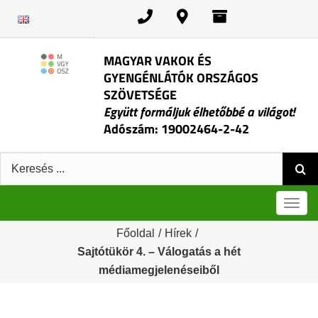
Kihagyás
MAGYAR VAKOK ÉS
GYENGÉNLÁTÓK ORSZÁGOS
SZÖVETSÉGE
Együtt formáljuk élhetőbbé a világot!
Adószám: 19002464-2-42
Keresés:
Men
Főoldal
/
Hírek
/
Sajtótükör 4. – Válogatás a hét
médiamegjelenéseiből