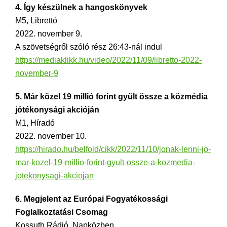
4. Így készülnek a hangoskönyvek
M5, Librettó
2022. november 9.
A szövetségről szóló rész 26:43-nál indul
https://mediaklikk.hu/video/2022/11/09/libretto-2022-
november-9
5. Már közel 19 millió forint gyűlt össze a közmédia
jótékonysági akcióján
M1, Híradó
2022. november 10.
https://hirado.hu/belfold/cikk/2022/11/10/jonak-lenni-jo-
mar-kozel-19-millio-forint-gyult-ossze-a-kozmedia-
jotekonysagi-akciojan
6. Megjelent az Európai Fogyatékossági
Foglalkoztatási Csomag
Kossuth Rádió, Napközben