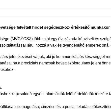
tsége felvételt hirdet segédeszköz- értékesítő munkakör 
ége (MVGYOSZ) több mint egy évszázada képviseli és szolgálj
zolgáltatással járul hozzá a vak és gyengénlátó emberek önálló
atárs jelentkezését várjuk, aki jó kommunikációs készséggel re
artása, ha a precizitás nemcsak bevett szófordulatot jelent önn
déséhez.
.
árláshoz kapcsolódó egyéb információk felől érdeklődők részére 
eállítása, csomagolása, címzése és a postai feladás előkészítés