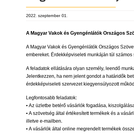
2022. szeptember 01.
A Magyar Vakok és Gyengénlátók Országos Szöve
A Magyar Vakok és Gyengénlátók Országos Szövets
embereket. Érdekképviseleti munkáján túl számos s
A feladatok ellátására olyan személy, leendő munk
Jelentkezzen, ha nem jelent gondot a határidők bet
érdekképviseleti szervezet kiegyensúlyozott műkö
Legfontosabb feladatok:
• Az üzletbe betérő vásárlók fogadása, kiszolgálása
• A szövetség által értékesített termékek és a vás
illetve e-mailben.
• A vásárlók által online megrendelt termékek össz