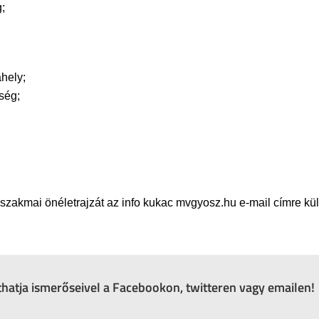
;
ahely;
ség;
szakmai önéletrajzát az info kukac mvgyosz.hu e-mail címre küld
zthatja ismerőseivel a Facebookon, twitteren vagy emailen!