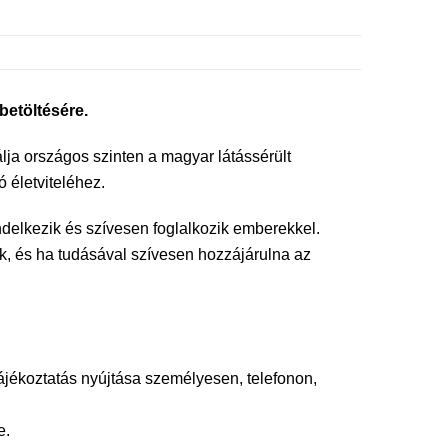
betöltésére.
a országos szinten a magyar látássérült
 életviteléhez.
ndelkezik és szívesen foglalkozik emberekkel.
ek, és ha tudásával szívesen hozzájárulna az
tájékoztatás nyújtása személyesen, telefonon,
e.