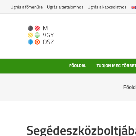
Kihagyás
Ugrás a főmenüre
Ugrás a tartalomhoz
Ugrás a kapcsolathoz
FŐOLDAL
TUDJON MEG TÖBBE
Főold
Segédeszközboltjá