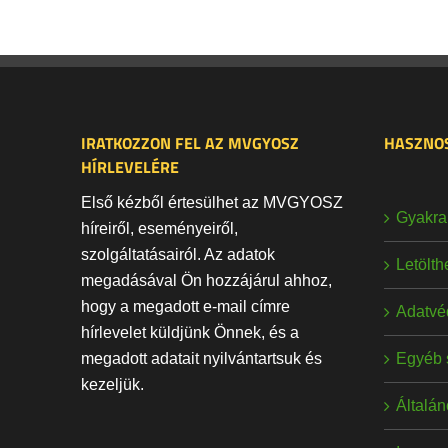
IRATKOZZON FEL AZ MVGYOSZ
HASZNOS
HÍRLEVELÉRE
Első kézből értesülhet az MVGYOSZ
Gyakran
híreiről, eseményeiről,
szolgáltatásairól. Az adatok
Letölt
megadásával Ön hozzájárul ahhoz,
hogy a megadott e-mail címre
Adatvé
hírlevelet küldjünk Önnek, és a
Egyéb 
megadott adatait nyilvántartsuk és
kezeljük.
Általán