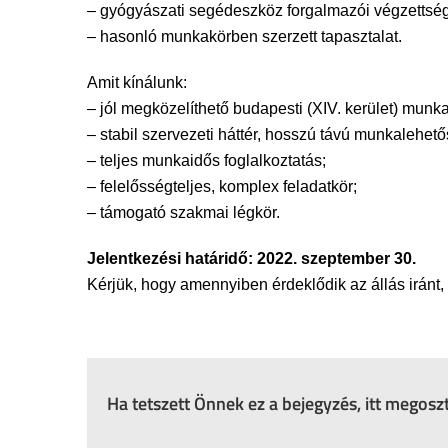
– gyógyászati segédeszköz forgalmazói végzettség
– hasonló munkakörben szerzett tapasztalat.
Amit kínálunk:
– jól megközelíthető budapesti (XIV. kerület) munk
– stabil szervezeti háttér, hosszú távú munkalehető
– teljes munkaidős foglalkoztatás;
– felelősségteljes, komplex feladatkör;
– támogató szakmai légkör.
Jelentkezési határidő: 2022. szeptember 30.
Kérjük, hogy amennyiben érdeklődik az állás iránt, 
Ha tetszett Önnek ez a bejegyzés, itt megos