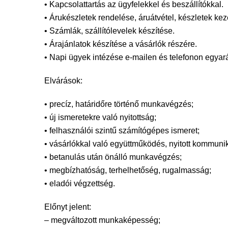
• Kapcsolattartás az ügyfelekkel és beszállítókkal.
• Árukészletek rendelése, áruátvétel, készletek kez
• Számlák, szállítólevelek készítése.
• Árajánlatok készítése a vásárlók részére.
• Napi ügyek intézése e-mailen és telefonon egyará
Elvárások:
• precíz, határidőre történő munkavégzés;
• új ismeretekre való nyitottság;
• felhasználói szintű számítógépes ismeret;
• vásárlókkal való együttműködés, nyitott kommuni
• betanulás után önálló munkavégzés;
• megbízhatóság, terhelhetőség, rugalmasság;
• eladói végzettség.
Előnyt jelent:
– megváltozott munkaképesség;