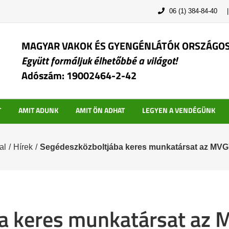
06 (1) 384-84-40
MAGYAR VAKOK ÉS GYENGÉNLÁTÓK ORSZÁGO
Együtt formáljuk élhetőbbé a világot!
Adószám: 19002464-2-42
T
AMIT ADUNK
AMIT ÖN ADHAT
LEGYEN A VENDÉGÜNK
al
/
Hírek
/
Segédeszközboltjába keres munkatársat az MV
ba keres munkatársat az