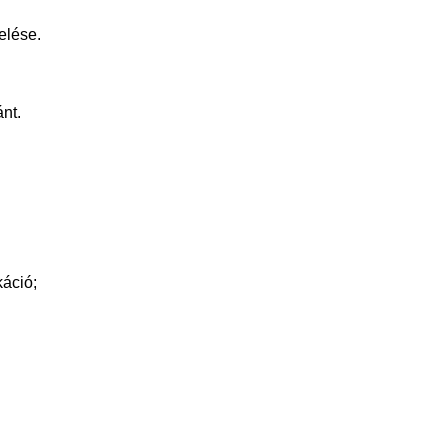
elése.
nt.
káció;