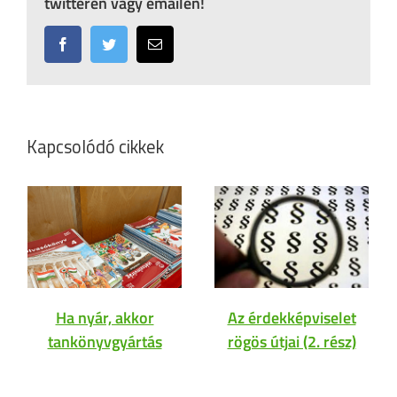
twitteren vagy emailen!
Facebook
Twitter
Email:
Kapcsolódó cikkek
Ha nyár, akkor
Az érdekképviselet
tankönyvgyártás
rögös útjai (2. rész)