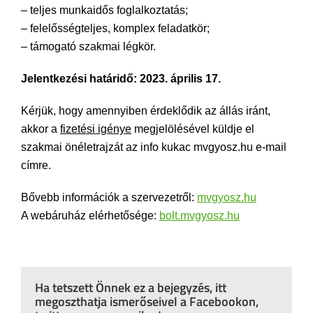
– teljes munkaidős foglalkoztatás;
– felelősségteljes, komplex feladatkör;
– támogató szakmai légkör.
Jelentkezési határidő: 2023. április 17.
Kérjük, hogy amennyiben érdeklődik az állás iránt,
akkor a
fizetési igénye
megjelölésével küldje el
szakmai önéletrajzát az info kukac mvgyosz.hu e-mail
címre.
Bővebb információk a szervezetről:
mvgyosz.hu
A webáruház elérhetősége:
bolt.mvgyosz.hu
Ha tetszett Önnek ez a bejegyzés, itt
megoszthatja ismerőseivel a Facebookon,