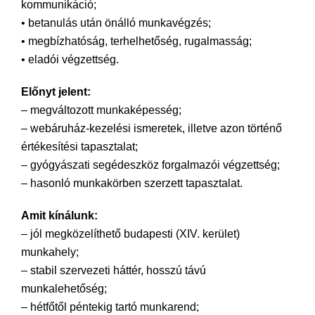
kommunikáció;
• betanulás után önálló munkavégzés;
• megbízhatóság, terhelhetőség, rugalmasság;
• eladói végzettség.
Előnyt jelent:
– megváltozott munkaképesség;
– webáruház-kezelési ismeretek, illetve azon történő
értékesítési tapasztalat;
– gyógyászati segédeszköz forgalmazói végzettség;
– hasonló munkakörben szerzett tapasztalat.
Amit kínálunk:
– jól megközelíthető budapesti (XIV. kerület)
munkahely;
– stabil szervezeti háttér, hosszú távú
munkalehetőség;
– hétfőtől péntekig tartó munkarend;