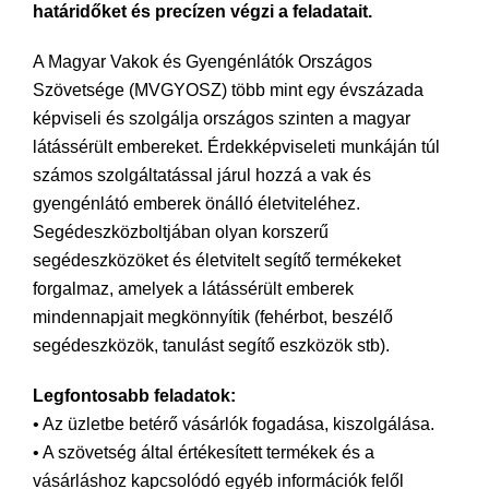
határidőket és precízen végzi a feladatait.
A Magyar Vakok és Gyengénlátók Országos
Szövetsége (MVGYOSZ) több mint egy évszázada
képviseli és szolgálja országos szinten a magyar
látássérült embereket. Érdekképviseleti munkáján túl
számos szolgáltatással járul hozzá a vak és
gyengénlátó emberek önálló életviteléhez.
Segédeszközboltjában olyan korszerű
segédeszközöket és életvitelt segítő termékeket
forgalmaz, amelyek a látássérült emberek
mindennapjait megkönnyítik (fehérbot, beszélő
segédeszközök, tanulást segítő eszközök stb).
Legfontosabb feladatok:
• Az üzletbe betérő vásárlók fogadása, kiszolgálása.
• A szövetség által értékesített termékek és a
vásárláshoz kapcsolódó egyéb információk felől