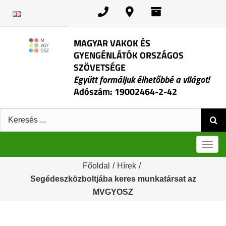
Kihagyás
MAGYAR VAKOK ÉS
GYENGÉNLÁTÓK ORSZÁGOS
SZÖVETSÉGE
Együtt formáljuk élhetőbbé a világot!
Adószám: 19002464-2-42
Keresés:
Men
Főoldal
/
Hírek
/
Segédeszközboltjába keres munkatársat az
MVGYOSZ