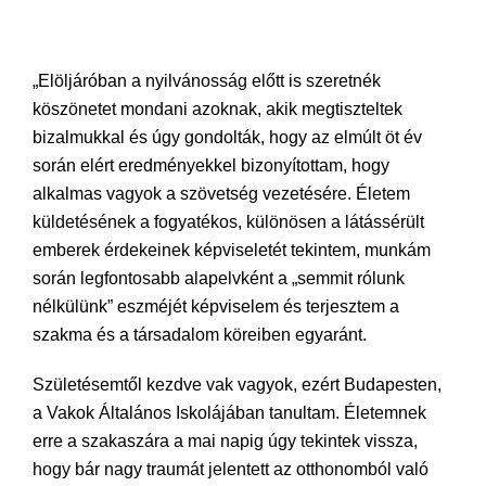
„Elöljáróban a nyilvánosság előtt is szeretnék
köszönetet mondani azoknak, akik megtiszteltek
bizalmukkal és úgy gondolták, hogy az elmúlt öt év
során elért eredményekkel bizonyítottam, hogy
alkalmas vagyok a szövetség vezetésére. Életem
küldetésének a fogyatékos, különösen a látássérült
emberek érdekeinek képviseletét tekintem, munkám
során legfontosabb alapelvként a „semmit rólunk
nélkülünk” eszméjét képviselem és terjesztem a
szakma és a társadalom köreiben egyaránt.
Születésemtől kezdve vak vagyok, ezért Budapesten,
a Vakok Általános Iskolájában tanultam. Életemnek
erre a szakaszára a mai napig úgy tekintek vissza,
hogy bár nagy traumát jelentett az otthonomból való