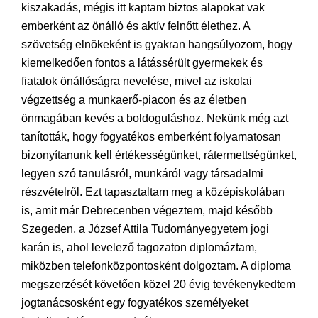
kiszakadás, mégis itt kaptam biztos alapokat vak
emberként az önálló és aktív felnőtt élethez. A
szövetség elnökeként is gyakran hangsúlyozom, hogy
kiemelkedően fontos a látássérült gyermekek és
fiatalok önállóságra nevelése, mivel az iskolai
végzettség a munkaerő-piacon és az életben
önmagában kevés a boldoguláshoz. Nekünk még azt
tanították, hogy fogyatékos emberként folyamatosan
bizonyítanunk kell értékességünket, rátermettségünket,
legyen szó tanulásról, munkáról vagy társadalmi
részvételről. Ezt tapasztaltam meg a középiskolában
is, amit már Debrecenben végeztem, majd később
Szegeden, a József Attila Tudományegyetem jogi
karán is, ahol levelező tagozaton diplomáztam,
miközben telefonközpontosként dolgoztam. A diploma
megszerzését követően közel 20 évig tevékenykedtem
jogtanácsosként egy fogyatékos személyeket