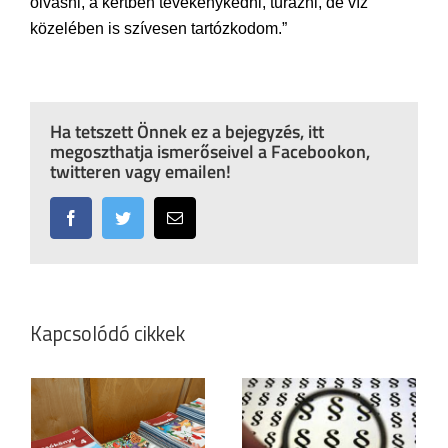
olvasni, a kertben tevékenykedni, túrázni, de víz
közelében is szívesen tartózkodom.”
Ha tetszett Önnek ez a bejegyzés, itt
megoszthatja ismerőseivel a Facebookon,
twitteren vagy emailen!
Facebook
Twitter
Email:
Kapcsolódó cikkek