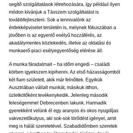
segítő szolgáltatások létrehozására, így például ilyen
módon kívánjuk a Távszem szolgáltatást is
továbbfejleszteni. Sok a tennivalónk az
érdekképviselet területén is, melynek fókuszában a
jövőben is az egyenlő esélyű hozzáférés, az
akadálymentes közlekedés, illetve az oktatási és
munkaerő-piaci esélyegyenlőség elérése áll.
A munka fáradalmait – ha időm engedi – családi
körben igyekszem kipihenni. Az első házasságomból
két fiam született, akik már felnőttek. Egyikük
Ausztriában vállalt munkát, másikuk itthon,
üzletkötőként tevékenykedik. Jelenleg második
feleségemmel Debrecenben lakunk. Harmadik
gyerekként velünk él egy aranyos és okos nyugdíjas
vakvezetőkutyus, aki sok-sok törődést igényel, amit
meg is hálál szeretetével. Szabadidőmben szeretek