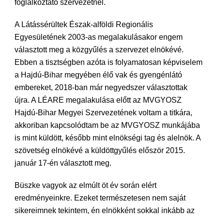
foglalkoztató szervezetnél.
A Látássérültek Észak-alföldi Regionális
Egyesületének 2003-as megalakulásakor engem
választott meg a közgyűlés a szervezet elnökévé.
Ebben a tisztségben azóta is folyamatosan képviselem
a Hajdú-Bihar megyében élő vak és gyengénlátó
embereket, 2018-ban már negyedszer választottak
újra. A LÉARE megalakulása előtt az MVGYOSZ
Hajdú-Bihar Megyei Szervezetének voltam a titkára,
akkoriban kapcsolódtam be az MVGYOSZ munkájába
is mint küldött, később mint elnökségi tag és alelnök. A
szövetség elnökévé a küldöttgyűlés először 2015.
január 17-én választott meg.
Büszke vagyok az elmúlt öt év során elért
eredményeinkre. Ezeket természetesen nem saját
sikereimnek tekintem, én elnökként sokkal inkább az