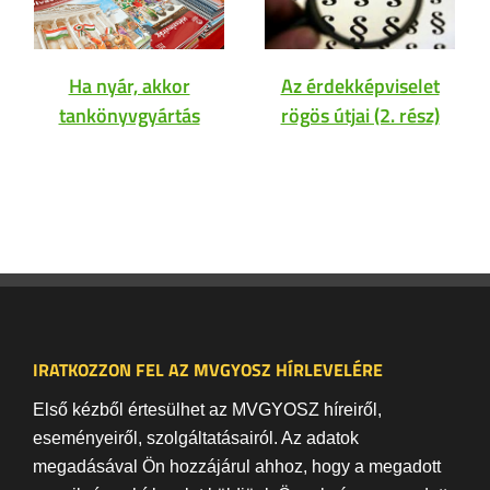
Ha nyár, akkor
Az érdekképviselet
tankönyvgyártás
rögös útjai (2. rész)
IRATKOZZON FEL AZ MVGYOSZ HÍRLEVELÉRE
Első kézből értesülhet az MVGYOSZ híreiről,
eseményeiről, szolgáltatásairól. Az adatok
megadásával Ön hozzájárul ahhoz, hogy a megadott