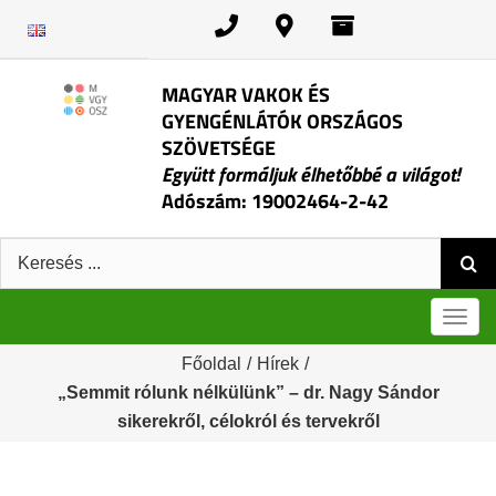
Kihagyás
MAGYAR VAKOK ÉS
GYENGÉNLÁTÓK ORSZÁGOS
SZÖVETSÉGE
Együtt formáljuk élhetőbbé a világot!
Adószám: 19002464-2-42
Keresés:
Men
Főoldal
/
Hírek
/
„Semmit rólunk nélkülünk” – dr. Nagy Sándor
sikerekről, célokról és tervekről