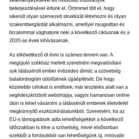
véleményezésével és módosító indítványok
beterjesztésével értünk el. Örömmel tölt el, hogy
sikerült olyan szervezeti struktúrát létrehozni és olyan
szakembergárdát alkalmazni, amellyel nyugodtan és
bizalommal vághatunk neki a következő ciklusnak és a
2020-as évek kihívásainak.
Az elkövetkező öt évre is számos tervem van. A
megújuló székház mellett szeretném megvalósítani
sok látássérült ember évtizedes álmát: a szövetség
balatonboglári üdülőjének újjáépítését. De hogy
közelebbi célokat is említsek: már tesztelés alatt van a
segédeszközbolt webshopja, vagyis hamarosan online
úton is lehet vásárolni a látássérült emberek életvitelét
megkönnyítő eszközkínálatunkból. Szeretném, ha az
EU-s támogatások adta lehetőségekkel a következő
időszakban is élne a szövetség, mivel elsősorban
ezekből a forrásokból van lehetőségünk új, innovatív