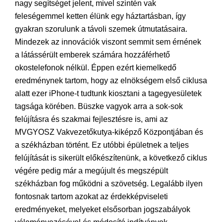
nagy segítséget jelent, mivel szintén vak
feleségemmel ketten élünk egy háztartásban, így
gyakran szorulunk a távoli szemek útmutatásaira.
Mindezek az innovációk viszont semmit sem érnének
a látássérült emberek számára hozzáférhető
okostelefonok nélkül. Éppen ezért kiemelkedő
eredménynek tartom, hogy az elnökségem első ciklusa
alatt ezer iPhone-t tudtunk kiosztani a tagegyesületek
tagsága körében. Büszke vagyok arra a sok-sok
felújításra és szakmai fejlesztésre is, ami az
MVGYOSZ Vakvezetőkutya-kiképző Központjában és
a székházban történt. Ez utóbbi épületnek a teljes
felújítását is sikerült előkészítenünk, a következő ciklus
végére pedig már a megújult és megszépült
székházban fog működni a szövetség. Legalább ilyen
fontosnak tartom azokat az érdekképviseleti
eredményeket, melyeket elsősorban jogszabályok