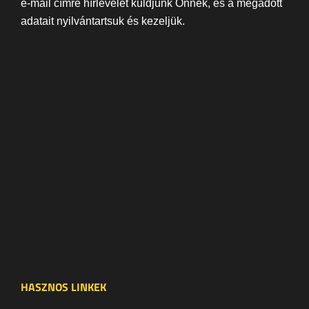
e-mail címre hírlevelet küldjünk Önnek, és a megadott
adatait nyilvántartsuk és kezeljük.
HASZNOS LINKEK