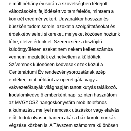
elmúlt néhány év során a szövetségben létrejött
változásokért, fejlődésért voltam felelős, mintsem a
konkrét eredményekért. Ugyanakkor hosszan és
büszkén tudom sorolni azokat a szolgáltatásokat és
érdekképviseleti sikereket, melyeket közösen hoztunk
létre, illetve értünk el. Szerencsére a tisztújító
küldöttgyűlésen ezeket nem nekem kellett számba
vennem, megtették ezt helyettem a küldöttek.
Szívemnek különösen kedvesek ezek közül a
Centenáriumi Év rendezvénysorozatának szép
emlékei, mint például az operettgála vagy a
vakvezetőkutyák világnapján tartott kutyás találkozó.
Irodalomkedvelő emberként napi szinten használom
az MVGYOSZ hangoskönyvtára mobiltelefonos
alkalmazást, mellyel nemcsak utazáskor vagy elalvás
előtt tudok olvasni, hanem akár a ház körüli munkák
végzése közben is. A Távszem számomra különösen