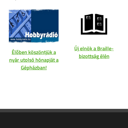
Új elnök a Braille-
Élőben köszöntjük a
bizottság élén
nyár utolsó hónapját a
Gépházban!