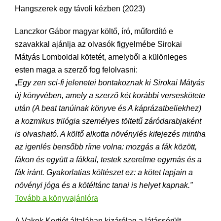
Hangszerek egy távoli kézben (2023)
Lanczkor Gábor magyar költő, író, műfordító e
szavakkal ajánlja az olvasók figyelmébe Sirokai
Mátyás Lomboldal kötetét, amelyből a különleges
esten maga a szerző fog felolvasni:
„Egy zen sci-fi jelenetei bontakoznak ki Sirokai Mátyás
új könyvében, amely a szerző két korábbi verseskötete
után (A beat tanúinak könyve és A káprázatbeliekhez)
a kozmikus trilógia személyes töltetű záródarabjaként
is olvasható. A költő alkotta növénylés kifejezés mintha
az igenlés bensőbb ríme volna: mozgás a fák között,
fákon és együtt a fákkal, testek szerelme egymás és a
fák iránt. Gyakorlatias költészet ez: a kötet lapjain a
növényi jóga és a kötéltánc tanai is helyet kapnak.”
Tovább a könyvajánlóra
A Vakok Kertjét általában kizárólag a látássérült