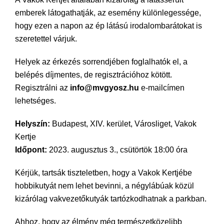
emberek látogathatják, az esemény különlegessége,
hogy ezen a napon az ép látású irodalombarátokat is
szeretettel várjuk.
Helyek az érkezés sorrendjében foglalhatók el, a
belépés díjmentes, de regisztrációhoz kötött.
Regisztrálni az
info@mvgyosz.hu
e-mailcímen
lehetséges.
Helyszín:
Budapest, XIV. kerület, Városliget, Vakok
Kertje
Időpont:
2023. augusztus 3., csütörtök 18:00 óra
Kérjük, tartsák tiszteletben, hogy a Vakok Kertjébe
hobbikutyát nem lehet bevinni, a négylábúak közül
kizárólag vakvezetőkutyák tartózkodhatnak a parkban.
Ahhoz, hogy az élmény még természetközelibb