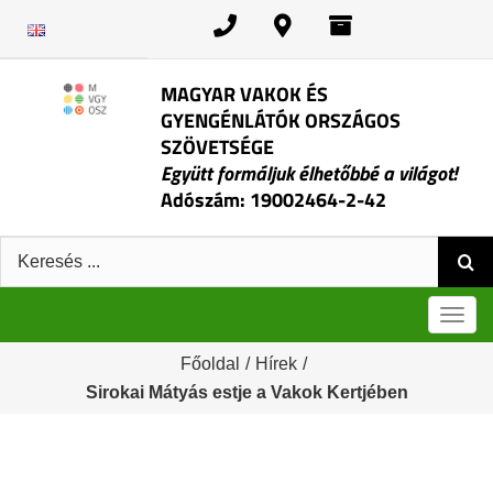
Kihagyás
MAGYAR VAKOK ÉS
GYENGÉNLÁTÓK ORSZÁGOS
SZÖVETSÉGE
Együtt formáljuk élhetőbbé a világot!
Adószám: 19002464-2-42
Keresés:
Men
Főoldal
/
Hírek
/
Sirokai Mátyás estje a Vakok Kertjében