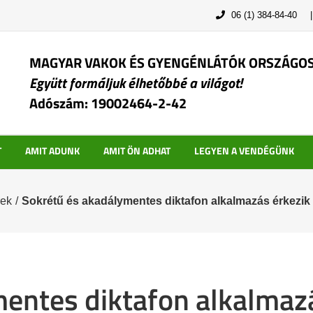
06 (1) 384-84-40
MAGYAR VAKOK ÉS GYENGÉNLÁTÓK ORSZÁGO
Együtt formáljuk élhetőbbé a világot!
Adószám: 19002464-2-42
T
AMIT ADUNK
AMIT ÖN ADHAT
LEGYEN A VENDÉGÜNK
rek
/
Sokrétű és akadálymentes diktafon alkalmazás érkezi
entes diktafon alkalmazá