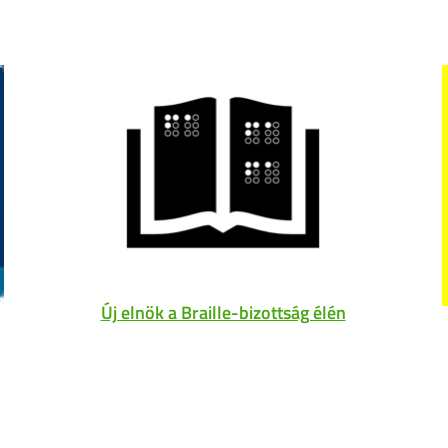
Új elnök a Braille-bizottság élén