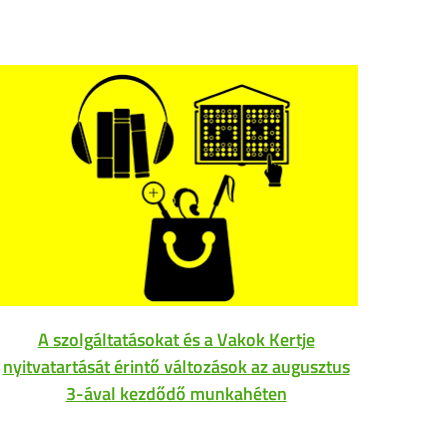
A szolgáltatásokat és a Vakok Kertje
Az
nyitvatartását érintő változások az augusztus
3-ával kezdődő munkahéten