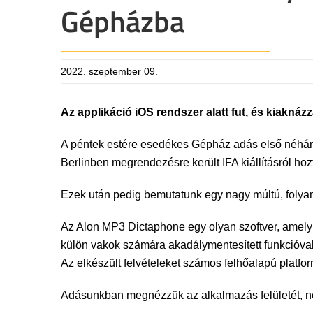
Gépházba
2022. szeptember 09.
Az applikáció iOS rendszer alatt fut, és kiaknáz
A péntek estére esedékes Gépház adás első néhán
Berlinben megrendezésre került IFA kiállításról hoz
Ezek után pedig bemutatunk egy nagy múltú, folyam
Az Alon MP3 Dictaphone egy olyan szoftver, amely 
külön vakok számára akadálymentesített funkcióval
Az elkészült felvételeket számos felhőalapú platf
Adásunkban megnézzük az alkalmazás felületét, néh