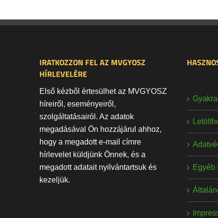
IRATKOZZON FEL AZ MVGYOSZ
HASZNOS
HÍRLEVELÉRE
Első kézből értesülhet az MVGYOSZ
Gyakran
híreiről, eseményeiről,
szolgáltatásairól. Az adatok
Letölt
megadásával Ön hozzájárul ahhoz,
hogy a megadott e-mail címre
Adatvé
hírlevelet küldjünk Önnek, és a
Egyéb 
megadott adatait nyilvántartsuk és
kezeljük.
Általán
Impres