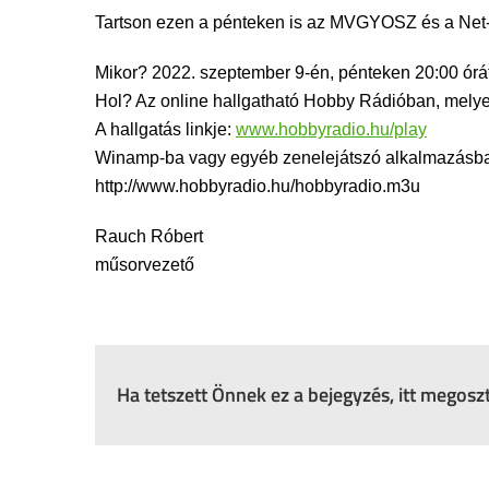
Tartson ezen a pénteken is az MVGYOSZ és a Net-
Mikor? 2022. szeptember 9-én, pénteken 20:00 órát
Hol? Az online hallgatható Hobby Rádióban, mely
A hallgatás linkje:
www.hobbyradio.hu/play
Winamp-ba vagy egyéb zenelejátszó alkalmazásba i
http://www.hobbyradio.hu/hobbyradio.m3u
Rauch Róbert
műsorvezető
Ha tetszett Önnek ez a bejegyzés, itt megos