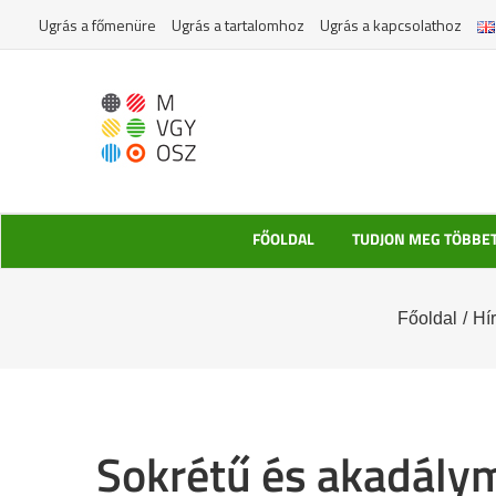
Kihagyás
Ugrás a főmenüre
Ugrás a tartalomhoz
Ugrás a kapcsolathoz
FŐOLDAL
TUDJON MEG TÖBBE
Főoldal
/
Hí
Sokrétű és akadálym