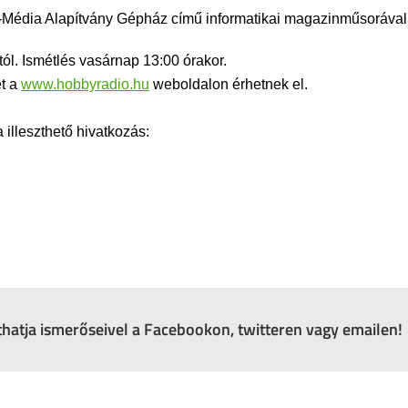
Média Alapítvány Gépház című informatikai magazinműsorával
ól. Ismétlés vasárnap 13:00 órakor.
et a
www.hobbyradio.hu
weboldalon érhetnek el.
lleszthető hivatkozás:
zthatja ismerőseivel a Facebookon, twitteren vagy emailen!