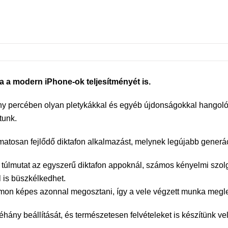
za a modern iPhone-ok teljesítményét is.
y percében olyan pletykákkal és egyéb újdonságokkal hangoló
tunk.
atosan fejlődő diktafon alkalmazást, melynek legújabb generáció
túlmutat az egyszerű diktafon appoknál, számos kényelmi szolgá
 is büszkélkedhet.
ormon képes azonnal megosztani, így a vele végzett munka megl
ány beállítását, és természetesen felvételeket is készítünk vel