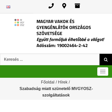
Kihagyás
MAGYAR VAKOK ÉS
GYENGÉNLÁTÓK ORSZÁGOS
SZÖVETSÉGE
Együtt formáljuk élhetőbbé a világot!
Adószám: 19002464-2-42
Keresés:
Men
Főoldal
/
Hírek
/
Szabadság miatt szünetelő MVGYOSZ-
szolgáltatások