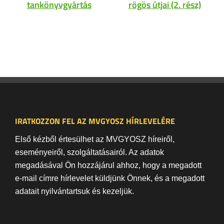
tankönyvgyártás
rögös útjai (2. rész)
IRATKOZZON FEL AZ MVGYOSZ HÍRLEVELÉRE
Első kézből értesülhet az MVGYOSZ híreiről,
eseményeiről, szolgáltatásairól. Az adatok
megadásával Ön hozzájárul ahhoz, hogy a megadott
e-mail címre hírlevelet küldjünk Önnek, és a megadott
adatait nyilvántartsuk és kezeljük.