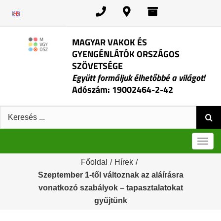
Kihagyás
MAGYAR VAKOK ÉS
GYENGÉNLÁTÓK ORSZÁGOS
SZÖVETSÉGE
Együtt formáljuk élhetőbbé a világot!
Adószám: 19002464-2-42
Keresés:
Men
Főoldal
/
Hírek
/
Szeptember 1-től változnak az aláírásra
vonatkozó szabályok – tapasztalatokat
gyűjtünk