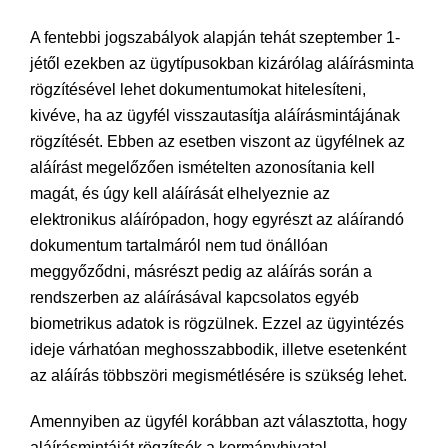
A fentebbi jogszabályok alapján tehát szeptember 1-
jétől ezekben az ügytípusokban kizárólag aláírásminta
rögzítésével lehet dokumentumokat hitelesíteni,
kivéve, ha az ügyfél visszautasítja aláírásmintájának
rögzítését. Ebben az esetben viszont az ügyfélnek az
aláírást megelőzően ismételten azonosítania kell
magát, és úgy kell aláírását elhelyeznie az
elektronikus aláírópadon, hogy egyrészt az aláírandó
dokumentum tartalmáról nem tud önállóan
meggyőződni, másrészt pedig az aláírás során a
rendszerben az aláírásával kapcsolatos egyéb
biometrikus adatok is rögzülnek. Ezzel az ügyintézés
ideje várhatóan meghosszabbodik, illetve esetenként
az aláírás többszöri megismétlésére is szükség lehet.
Amennyiben az ügyfél korábban azt választotta, hogy
aláírásmintáját rögzítsék a kormányhivatal