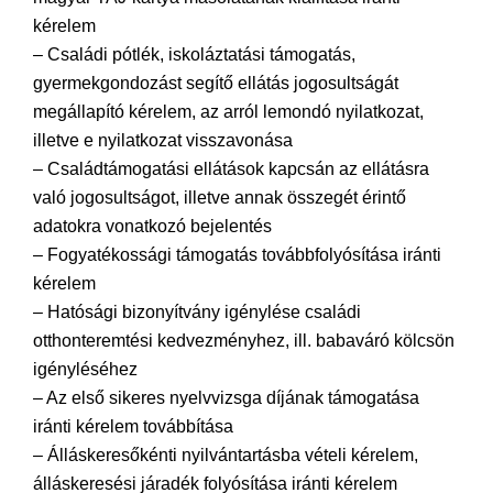
kérelem
– Családi pótlék, iskoláztatási támogatás,
gyermekgondozást segítő ellátás jogosultságát
megállapító kérelem, az arról lemondó nyilatkozat,
illetve e nyilatkozat visszavonása
– Családtámogatási ellátások kapcsán az ellátásra
való jogosultságot, illetve annak összegét érintő
adatokra vonatkozó bejelentés
– Fogyatékossági támogatás továbbfolyósítása iránti
kérelem
– Hatósági bizonyítvány igénylése családi
otthonteremtési kedvezményhez, ill. babaváró kölcsön
igényléséhez
– Az első sikeres nyelvvizsga díjának támogatása
iránti kérelem továbbítása
– Álláskeresőkénti nyilvántartásba vételi kérelem,
álláskeresési járadék folyósítása iránti kérelem