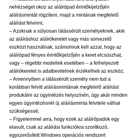
nehézséget okoz az aláírópad érintőkijelzőjén
aláírásmintát rögzíteni, majd a mintának megfelelő
aláírást felvinni;
– Azoknak a súlyosan látássérült személyeknek, akik
az aláíráshoz aláírókeretet vagy más sorvezető
eszközt használnak, számolniuk kell azzal, hogy az
aláírópad fényes érintőkijelzőjén a keret elcsúszhat,
vagy – régebbi modellek esetében – a felhelyezett
aláírókeretet is adatbevitelnek érzékelheti az eszköz;
– Amennyiben a látássérült személy nem tud a
korábban felvitt aláírásmintának megfelelő aláírást
produkálni az ügyintézés helyszínén, úgy akár minden
egyes ügyintézésnél új aláírásminta felvitele válhat
szükségessé;
– Figyelemmel arra, hogy ezek az aláírópadok egy
elavult, csak az aláírási funkciókra szorítkozó,
egyszerűsített Windows operációs rendszert