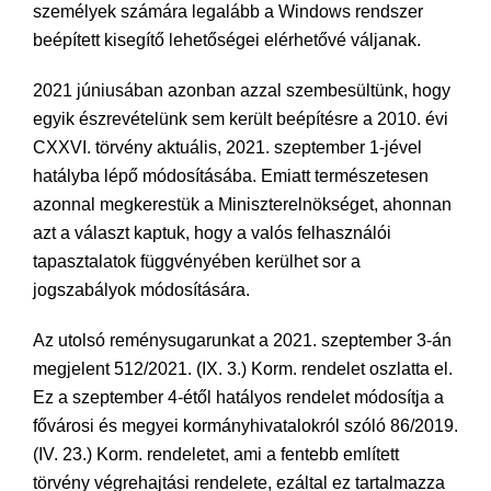
személyek számára legalább a Windows rendszer
beépített kisegítő lehetőségei elérhetővé váljanak.
2021 júniusában azonban azzal szembesültünk, hogy
egyik észrevételünk sem került beépítésre a 2010. évi
CXXVI. törvény aktuális, 2021. szeptember 1-jével
hatályba lépő módosításába. Emiatt természetesen
azonnal megkerestük a Miniszterelnökséget, ahonnan
azt a választ kaptuk, hogy a valós felhasználói
tapasztalatok függvényében kerülhet sor a
jogszabályok módosítására.
Az utolsó reménysugarunkat a 2021. szeptember 3-án
megjelent 512/2021. (IX. 3.) Korm. rendelet oszlatta el.
Ez a szeptember 4-étől hatályos rendelet módosítja a
fővárosi és megyei kormányhivatalokról szóló 86/2019.
(IV. 23.) Korm. rendeletet, ami a fentebb említett
törvény végrehajtási rendelete, ezáltal ez tartalmazza