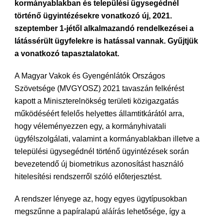
kormányablakban és települési ügysegédnél
történő ügyintézésekre vonatkozó új, 2021.
szeptember 1-jétől alkalmazandó rendelkezései a
látássérült ügyfelekre is hatással vannak. Gyűjtjük
a vonatkozó tapasztalatokat.
A Magyar Vakok és Gyengénlátók Országos
Szövetsége (MVGYOSZ) 2021 tavaszán felkérést
kapott a Miniszterelnökség területi közigazgatás
működéséért felelős helyettes államtitkárától arra,
hogy véleményezzen egy, a kormányhivatali
ügyfélszolgálati, valamint a kormányablakban illetve a
települési ügysegédnél történő ügyintézések során
bevezetendő új biometrikus azonosítást használó
hitelesítési rendszerről szóló előterjesztést.
A rendszer lényege az, hogy egyes ügytípusokban
megszűnne a papíralapú aláírás lehetősége, így a