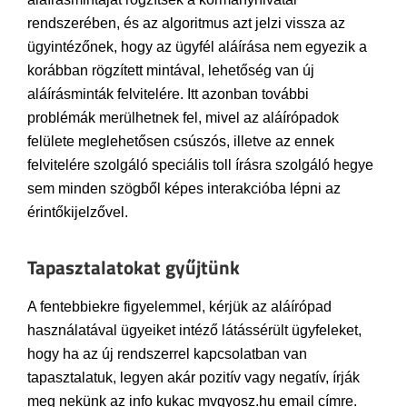
rendszerében, és az algoritmus azt jelzi vissza az
ügyintézőnek, hogy az ügyfél aláírása nem egyezik a
korábban rögzített mintával, lehetőség van új
aláírásminták felvitelére. Itt azonban további
problémák merülhetnek fel, mivel az aláírópadok
felülete meglehetősen csúszós, illetve az ennek
felvitelére szolgáló speciális toll írásra szolgáló hegye
sem minden szögből képes interakcióba lépni az
érintőkijelzővel.
Tapasztalatokat gyűjtünk
A fentebbiekre figyelemmel, kérjük az aláírópad
használatával ügyeiket intéző látássérült ügyfeleket,
hogy ha az új rendszerrel kapcsolatban van
tapasztalatuk, legyen akár pozitív vagy negatív, írják
meg nekünk az info kukac mvgyosz.hu email címre.