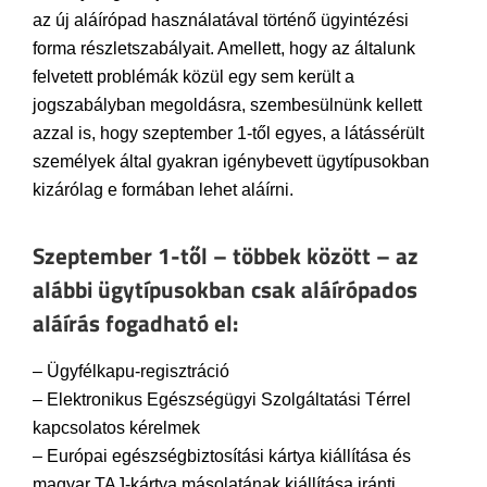
az új aláírópad használatával történő ügyintézési
forma részletszabályait. Amellett, hogy az általunk
felvetett problémák közül egy sem került a
jogszabályban megoldásra, szembesülnünk kellett
azzal is, hogy szeptember 1-től egyes, a látássérült
személyek által gyakran igénybevett ügytípusokban
kizárólag e formában lehet aláírni.
Szeptember 1-től – többek között – az
alábbi ügytípusokban csak aláírópados
aláírás fogadható el:
– Ügyfélkapu-regisztráció
– Elektronikus Egészségügyi Szolgáltatási Térrel
kapcsolatos kérelmek
– Európai egészségbiztosítási kártya kiállítása és
magyar TAJ-kártya másolatának kiállítása iránti