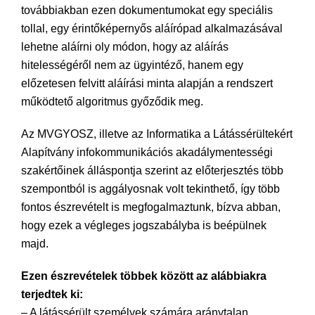
továbbiakban ezen dokumentumokat egy speciális
tollal, egy érintőképernyős aláírópad alkalmazásával
lehetne aláírni oly módon, hogy az aláírás
hitelességéről nem az ügyintéző, hanem egy
előzetesen felvitt aláírási minta alapján a rendszert
működtető algoritmus győződik meg.
Az MVGYOSZ, illetve az Informatika a Látássérültekért
Alapítvány infokommunikációs akadálymentességi
szakértőinek álláspontja szerint az előterjesztés több
szempontból is aggályosnak volt tekinthető, így több
fontos észrevételt is megfogalmaztunk, bízva abban,
hogy ezek a végleges jogszabályba is beépülnek
majd.
Ezen észrevételek többek között az alábbiakra
terjedtek ki:
– A látássérült személyek számára aránytalan