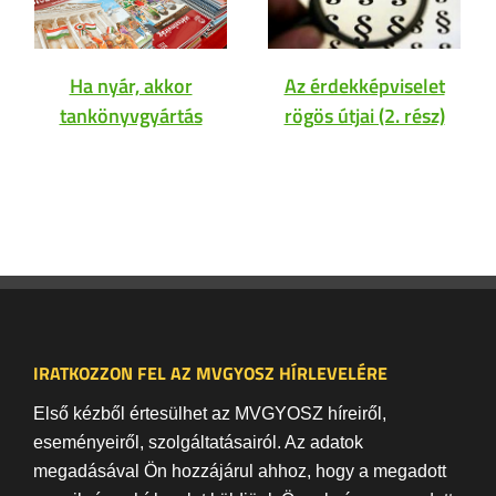
Ha nyár, akkor
Az érdekképviselet
tankönyvgyártás
rögös útjai (2. rész)
IRATKOZZON FEL AZ MVGYOSZ HÍRLEVELÉRE
Első kézből értesülhet az MVGYOSZ híreiről,
eseményeiről, szolgáltatásairól. Az adatok
megadásával Ön hozzájárul ahhoz, hogy a megadott