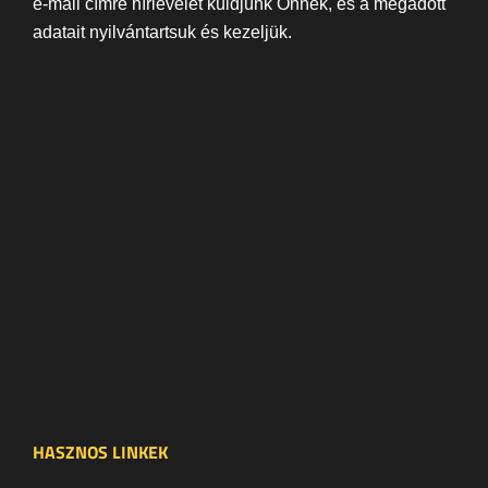
e-mail címre hírlevelet küldjünk Önnek, és a megadott
adatait nyilvántartsuk és kezeljük.
HASZNOS LINKEK