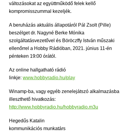
változásokat az együttműködő felek kellő
kompromisszummal kezeljék.
A beruházás aktuális állapotáról Pál Zsolt (Pille)
beszélget dr. Nagyné Berke Mónika
szolgáltatásvezetővel és Böröczffy István műszaki
ellenőrrel a Hobby Rádióban, 2021. június 11-én
pénteken 19:00 órától.
Az online hallgatható rádió
linkje:
www.hobbyradio.hu/play
Winamp-ba, vagy egyéb zenelejátszó alkalmazásba
illeszthető hivatkozás:
http://www.hobbyradio.hu/hobbyradio.m3u
Hegedűs Katalin
kommunikációs munkatárs