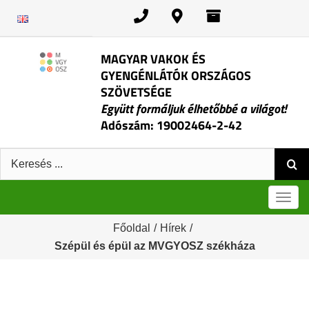
Kihagyás
MAGYAR VAKOK ÉS
GYENGÉNLÁTÓK ORSZÁGOS
SZÖVETSÉGE
Együtt formáljuk élhetőbbé a világot!
Adószám: 19002464-2-42
Keresés:
Men
Főoldal
/
Hírek
/
Szépül és épül az MVGYOSZ székháza