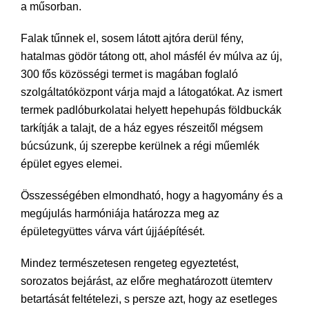
a műsorban.
Falak tűnnek el, sosem látott ajtóra derül fény,
hatalmas gödör tátong ott, ahol másfél év múlva az új,
300 fős közösségi termet is magában foglaló
szolgáltatóközpont várja majd a látogatókat. Az ismert
termek padlóburkolatai helyett hepehupás földbuckák
tarkítják a talajt, de a ház egyes részeitől mégsem
búcsúzunk, új szerepbe kerülnek a régi műemlék
épület egyes elemei.
Összességében elmondható, hogy a hagyomány és a
megújulás harmóniája határozza meg az
épületegyüttes várva várt újjáépítését.
Mindez természetesen rengeteg egyeztetést,
sorozatos bejárást, az előre meghatározott ütemterv
betartását feltételezi, s persze azt, hogy az esetleges