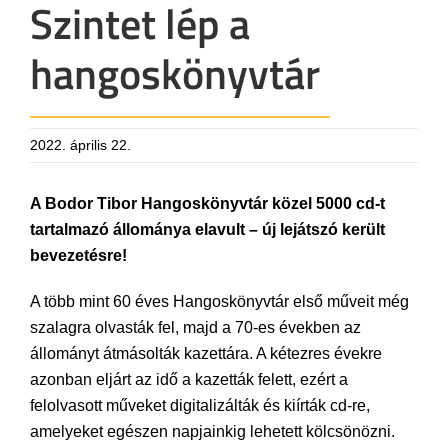
Szintet lép a
hangoskönyvtár
2022. április 22.
A Bodor Tibor Hangoskönyvtár közel 5000 cd-t
tartalmazó állománya elavult – új lejátszó került
bevezetésre!
A több mint 60 éves Hangoskönyvtár első műveit még
szalagra olvasták fel, majd a 70-es években az
állományt átmásolták kazettára. A kétezres évekre
azonban eljárt az idő a kazetták felett, ezért a
felolvasott műveket digitalizálták és kiírták cd-re,
amelyeket egészen napjainkig lehetett kölcsönözni.