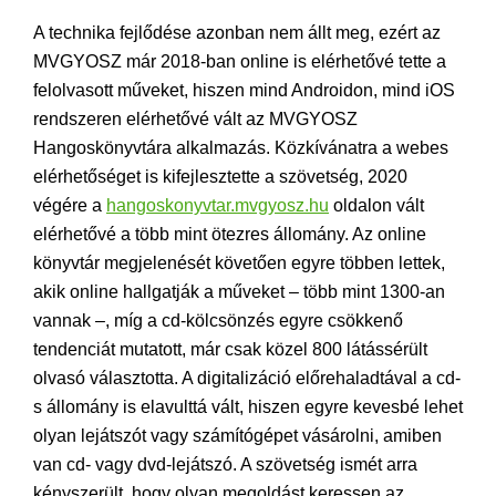
A technika fejlődése azonban nem állt meg, ezért az
MVGYOSZ már 2018-ban online is elérhetővé tette a
felolvasott műveket, hiszen mind Androidon, mind iOS
rendszeren elérhetővé vált az MVGYOSZ
Hangoskönyvtára alkalmazás. Közkívánatra a webes
elérhetőséget is kifejlesztette a szövetség, 2020
végére a
hangoskonyvtar.mvgyosz.hu
oldalon vált
elérhetővé a több mint ötezres állomány. Az online
könyvtár megjelenését követően egyre többen lettek,
akik online hallgatják a műveket – több mint 1300-an
vannak –, míg a cd-kölcsönzés egyre csökkenő
tendenciát mutatott, már csak közel 800 látássérült
olvasó választotta. A digitalizáció előrehaladtával a cd-
s állomány is elavulttá vált, hiszen egyre kevesbé lehet
olyan lejátszót vagy számítógépet vásárolni, amiben
van cd- vagy dvd-lejátszó. A szövetség ismét arra
kényszerült, hogy olyan megoldást keressen az