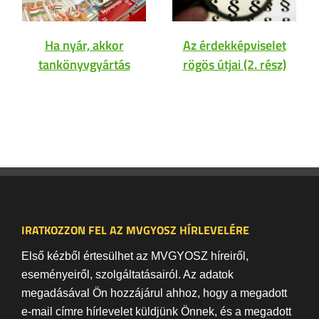
Ha nyár, akkor
Az érdekképviselet
tankönyvgyártás
rögös útjai (2. rész)
IRATKOZZON FEL AZ MVGYOSZ HÍRLEVELÉRE
Első kézből értesülhet az MVGYOSZ híreiről,
eseményeiről, szolgáltatásairól. Az adatok
megadásával Ön hozzájárul ahhoz, hogy a megadott
e-mail címre hírlevelet küldjünk Önnek, és a megadott