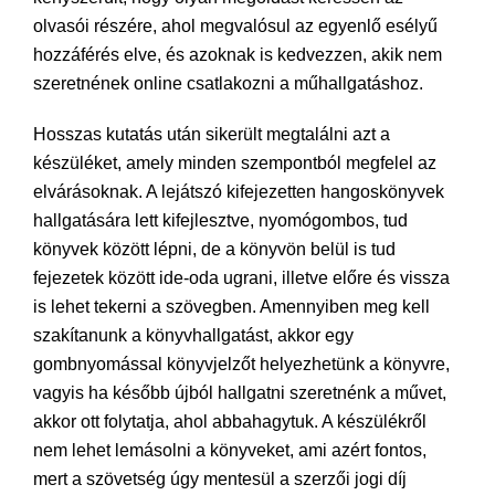
olvasói részére, ahol megvalósul az egyenlő esélyű
hozzáférés elve, és azoknak is kedvezzen, akik nem
szeretnének online csatlakozni a műhallgatáshoz.
Hosszas kutatás után sikerült megtalálni azt a
készüléket, amely minden szempontból megfelel az
elvárásoknak. A lejátszó kifejezetten hangoskönyvek
hallgatására lett kifejlesztve, nyomógombos, tud
könyvek között lépni, de a könyvön belül is tud
fejezetek között ide-oda ugrani, illetve előre és vissza
is lehet tekerni a szövegben. Amennyiben meg kell
szakítanunk a könyvhallgatást, akkor egy
gombnyomással könyvjelzőt helyezhetünk a könyvre,
vagyis ha később újból hallgatni szeretnénk a művet,
akkor ott folytatja, ahol abbahagytuk. A készülékről
nem lehet lemásolni a könyveket, ami azért fontos,
mert a szövetség úgy mentesül a szerzői jogi díj