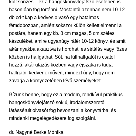
kölcsönzés – ez a hangoskönyvlejátszó esetében is
hasonlóan fog történni. Mostantól azonban nem 10-12
db cd-t kap a kedves olvasó egy hatalmas
fémdobozban, amiért sokszor külön kellett elmenni a
postára, hanem egy kb. 8 cm magas, 5 cm széles
készüléket, amire ugyanúgy ráfér 10-12 könyv, és amit
akár nyakba akasztva is hordhat, és sétálás vagy főzés
közben is hallgathat. Sőt, ha füllhallgatót is csatol
hozzá, akár utazás közben vagy éjszaka is tudja
hallgatni kedvenc műveit, mindezt úgy, hogy nem
zavarja a környezetében lévő személyeket.
Bízunk benne, hogy ez a modern, rendkívül praktikus
hangoskönyvlejátszó sok új irodalomszerető
látássérült olvasót fog bevonzani a könyvtárba, és
mindenki megelégedésére fog szolgálni.
dr. Nagyné Berke Mónika