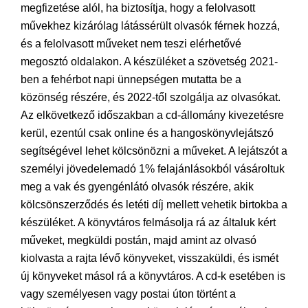
megfizetése alól, ha biztosítja, hogy a felolvasott
művekhez kizárólag látássérült olvasók férnek hozzá,
és a felolvasott műveket nem teszi elérhetővé
megosztó oldalakon. A készüléket a szövetség 2021-
ben a fehérbot napi ünnepségen mutatta be a
közönség részére, és 2022-től szolgálja az olvasókat.
Az elkövetkező időszakban a cd-állomány kivezetésre
kerül, ezentúl csak online és a hangoskönyvlejátszó
segítségével lehet kölcsönözni a műveket. A lejátszót a
személyi jövedelemadó 1% felajánlásokból vásároltuk
meg a vak és gyengénlátó olvasók részére, akik
kölcsönszerződés és letéti díj mellett vehetik birtokba a
készüléket. A könyvtáros felmásolja rá az általuk kért
műveket, megküldi postán, majd amint az olvasó
kiolvasta a rajta lévő könyveket, visszaküldi, és ismét
új könyveket másol rá a könyvtáros. A cd-k esetében is
vagy személyesen vagy postai úton történt a