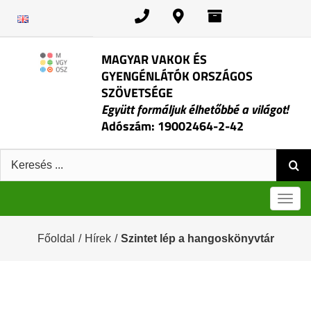
Kihagyás
MAGYAR VAKOK ÉS
GYENGÉNLÁTÓK ORSZÁGOS
SZÖVETSÉGE
Együtt formáljuk élhetőbbé a világot!
Adószám: 19002464-2-42
Keresés:
Men
Főoldal
/
Hírek
/
Szintet lép a hangoskönyvtár