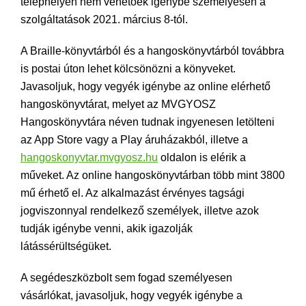
telephelyén nem vehetőek igénybe személyesen a
szolgáltatások 2021. március 8-tól.
A Braille-könyvtárból és a hangoskönyvtárból továbbra
is postai úton lehet kölcsönözni a könyveket.
Javasoljuk, hogy vegyék igénybe az online elérhető
hangoskönyvtárat, melyet az MVGYOSZ
Hangoskönyvtára néven tudnak ingyenesen letölteni
az App Store vagy a Play áruházakból, illetve a
hangoskonyvtar.mvgyosz.hu
oldalon is elérik a
műveket. Az online hangoskönyvtárban több mint 3800
mű érhető el. Az alkalmazást érvényes tagsági
jogviszonnyal rendelkező személyek, illetve azok
tudják igénybe venni, akik igazolják
látássérültségüket.
A segédeszközbolt sem fogad személyesen
vásárlókat, javasoljuk, hogy vegyék igénybe a