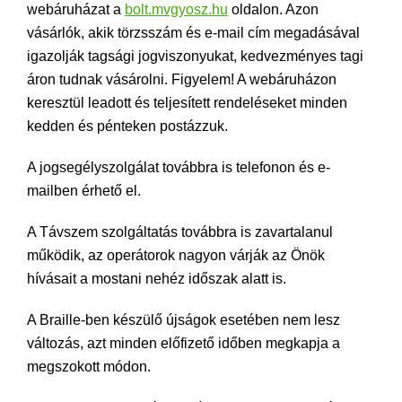
webáruházat a
bolt.mvgyosz.hu
oldalon. Azon
vásárlók, akik törzsszám és e-mail cím megadásával
igazolják tagsági jogviszonyukat, kedvezményes tagi
áron tudnak vásárolni. Figyelem! A webáruházon
keresztül leadott és teljesített rendeléseket minden
kedden és pénteken postázzuk.
A jogsegélyszolgálat továbbra is telefonon és e-
mailben érhető el.
A Távszem szolgáltatás továbbra is zavartalanul
működik, az operátorok nagyon várják az Önök
hívásait a mostani nehéz időszak alatt is.
A Braille-ben készülő újságok esetében nem lesz
változás, azt minden előfizető időben megkapja a
megszokott módon.