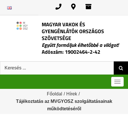
Kihagyás
MAGYAR VAKOK ÉS
GYENGÉNLÁTÓK ORSZÁGOS
SZÖVETSÉGE
Együtt formáljuk élhetőbbé a világot!
Adószám: 19002464-2-42
Keresés:
Men
Főoldal
/
Hírek
/
Tájékoztatás az MVGYOSZ szolgáltatásainak
működtetéséről