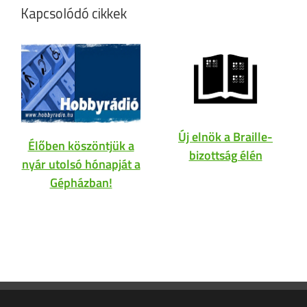
Kapcsolódó cikkek
Új elnök a Braille-
Élőben köszöntjük a
bizottság élén
nyár utolsó hónapját a
Gépházban!