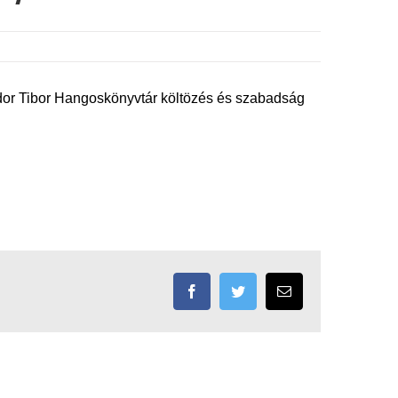
dor Tibor Hangoskönyvtár költözés és szabadság
Facebook
Twitter
Email: