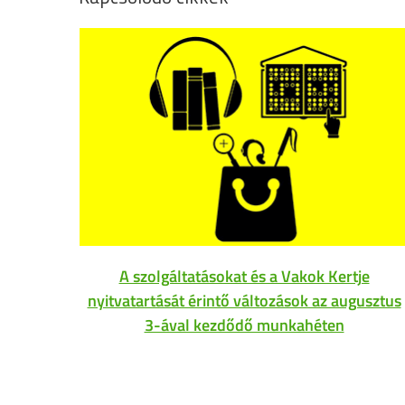
A szolgáltatásokat és a Vakok Kertje
nyitvatartását érintő változások az augusztus
3-ával kezdődő munkahéten