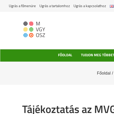
Kihagyás
Ugrás a főmenüre
Ugrás a tartalomhoz
Ugrás a kapcsolathoz
FŐOLDAL
TUDJON MEG TÖBBE
Főoldal
/
Tájékoztatás az MVG