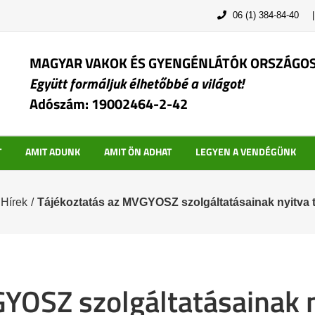
06 (1) 384-84-40
MAGYAR VAKOK ÉS GYENGÉNLÁTÓK ORSZÁGO
Együtt formáljuk élhetőbbé a világot!
Adószám: 19002464-2-42
T
AMIT ADUNK
AMIT ÖN ADHAT
LEGYEN A VENDÉGÜNK
Hírek
/
Tájékoztatás az MVGYOSZ szolgáltatásainak nyitva t
YOSZ szolgáltatásainak n