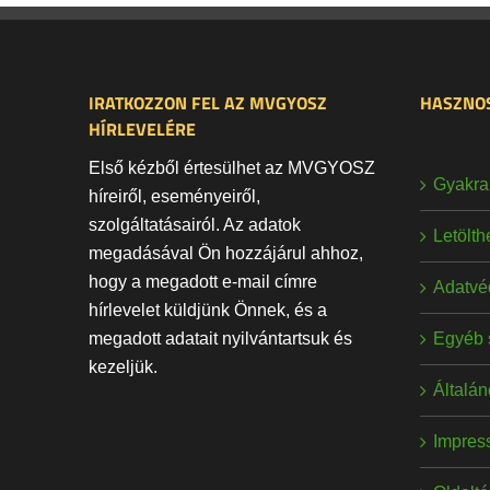
IRATKOZZON FEL AZ MVGYOSZ
HASZNOS
HÍRLEVELÉRE
Első kézből értesülhet az MVGYOSZ
Gyakran
híreiről, eseményeiről,
szolgáltatásairól. Az adatok
Letölt
megadásával Ön hozzájárul ahhoz,
hogy a megadott e-mail címre
Adatvé
hírlevelet küldjünk Önnek, és a
Egyéb 
megadott adatait nyilvántartsuk és
kezeljük.
Általán
Impres