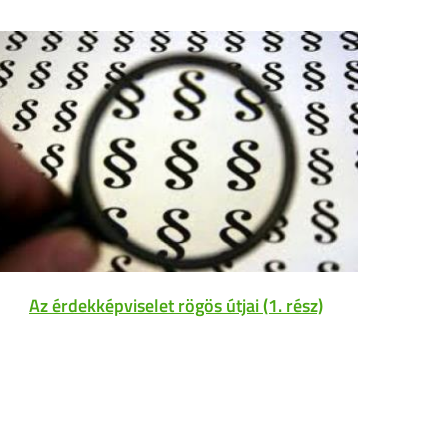
Az érdekképviselet rögös útjai (1. rész)
Sz
akadá