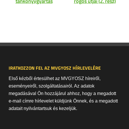
tankönyvgyártás
rögös útjai (2. rész)
IRATKOZZON FEL AZ MVGYOSZ HÍRLEVELÉRE
Első kézből értesülhet az MVGYOSZ híreiről,
eseményeiről, szolgáltatásairól. Az adatok
megadásával Ön hozzájárul ahhoz, hogy a megadott
e-mail címre hírlevelet küldjünk Önnek, és a megadott
adatait nyilvántartsuk és kezeljük.