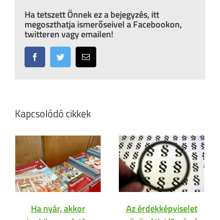
Ha tetszett Önnek ez a bejegyzés, itt
megoszthatja ismerőseivel a Facebookon,
twitteren vagy emailen!
Facebook
Twitter
Email:
Kapcsolódó cikkek
Ha nyár, akkor
Az érdekképviselet