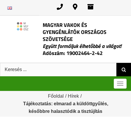
Kihagyás
MAGYAR VAKOK ÉS
GYENGÉNLÁTÓK ORSZÁGOS
SZÖVETSÉGE
Együtt formáljuk élhetőbbé a világot!
Adószám: 19002464-2-42
Keresés:
Men
Főoldal
/
Hírek
/
Tájékoztatás: elmarad a küldöttgyűlés,
későbbre halasztódik a tisztújítás