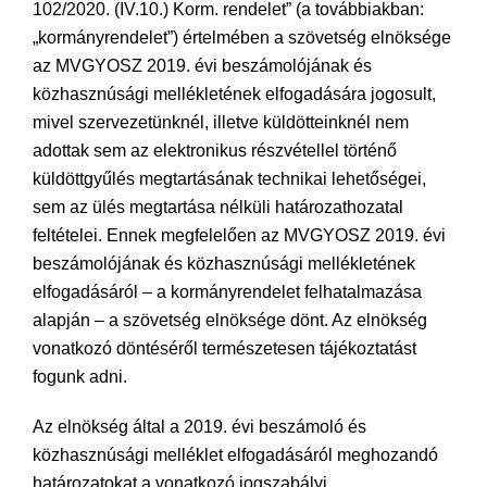
102/2020. (IV.10.) Korm. rendelet” (a továbbiakban:
„kormányrendelet”) értelmében a szövetség elnöksége
az MVGYOSZ 2019. évi beszámolójának és
közhasznúsági mellékletének elfogadására jogosult,
mivel szervezetünknél, illetve küldötteinknél nem
adottak sem az elektronikus részvétellel történő
küldöttgyűlés megtartásának technikai lehetőségei,
sem az ülés megtartása nélküli határozathozatal
feltételei. Ennek megfelelően az MVGYOSZ 2019. évi
beszámolójának és közhasznúsági mellékletének
elfogadásáról – a kormányrendelet felhatalmazása
alapján – a szövetség elnöksége dönt. Az elnökség
vonatkozó döntéséről természetesen tájékoztatást
fogunk adni.
Az elnökség által a 2019. évi beszámoló és
közhasznúsági melléklet elfogadásáról meghozandó
határozatokat a vonatkozó jogszabályi