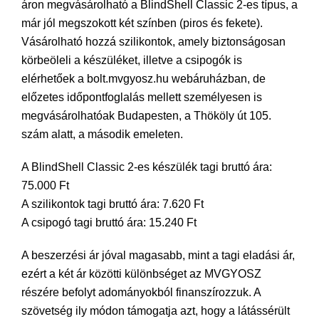
áron megvásárolható a BlindShell Classic 2-es típus, a
már jól megszokott két színben (piros és fekete).
Vásárolható hozzá szilikontok, amely biztonságosan
körbeöleli a készüléket, illetve a csipogók is
elérhetőek a bolt.mvgyosz.hu webáruházban, de
előzetes időpontfoglalás mellett személyesen is
megvásárolhatóak Budapesten, a Thököly út 105.
szám alatt, a második emeleten.
A BlindShell Classic 2-es készülék tagi bruttó ára:
75.000 Ft
A szilikontok tagi bruttó ára: 7.620 Ft
A csipogó tagi bruttó ára: 15.240 Ft
A beszerzési ár jóval magasabb, mint a tagi eladási ár,
ezért a két ár közötti különbséget az MVGYOSZ
részére befolyt adományokból finanszírozzuk. A
szövetség ily módon támogatja azt, hogy a látássérült