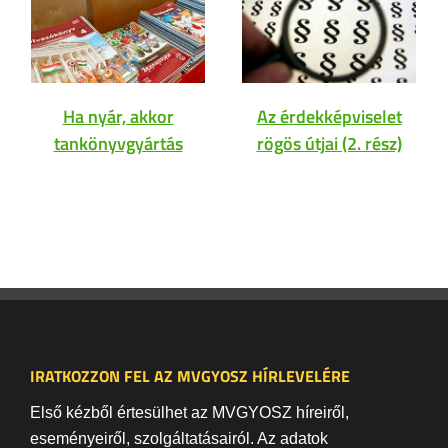
Ha nyár, akkor
Az érdekképviselet
tankönyvgyártás
rögös útjai (2. rész)
IRATKOZZON FEL AZ MVGYOSZ HÍRLEVELÉRE
Első kézből értesülhet az MVGYOSZ híreiről,
eseményeiről, szolgáltatásairól. Az adatok