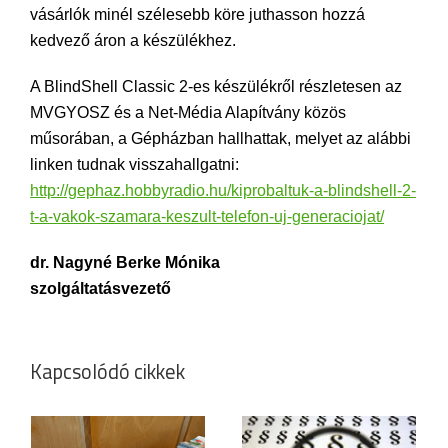
vásárlók minél szélesebb köre juthasson hozzá
kedvező áron a készülékhez.
A BlindShell Classic 2-es készülékről részletesen az
MVGYOSZ és a Net-Média Alapítvány közös
műsorában, a Gépházban hallhattak, melyet az alábbi
linken tudnak visszahallgatni:
http://gephaz.hobbyradio.hu/kiprobaltuk-a-blindshell-2-
t-a-vakok-szamara-keszult-telefon-uj-generaciojat/
dr. Nagyné Berke Mónika
szolgáltatásvezető
Kapcsolódó cikkek