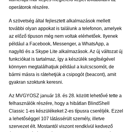
operátorok részére.
A szövetség által fejlesztett alkalmazások mellett
további olyan appokat is találunk a telefonon, amelyek
az előző típuson még nem voltak elérhetőek. Ilyenek
például a Facebook, Messenger, a WhatsApp, a
nagyító és a Skype Lite alkalmazások. Az új változat új
funkciókat is tartalmaz, így a készülék segítségével
könnyen megtalálhatjuk például a kulcscsomót, de
bármi másra is rátehetjük a csipogót (beacont), amit
gyakran szoktunk keresni.
Az MVGYOSZ január 18. és 28. között lehetővé tette a
felhasználók részére, hogy a hibátlan BlindShell
Classic 1-es készülékeket 2-es típusra cseréljék. Ezzel
a lehetőséggel 107 látássérült személy, illetve
szervezet élt. Mostantól viszont rendkívül kedvező