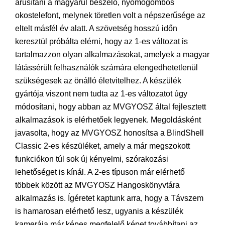
árusítani a magyarul beszélő, nyomógombos
okostelefont, melynek töretlen volt a népszerűsége az
eltelt másfél év alatt. A szövetség hosszú időn
keresztül próbálta elérni, hogy az 1-es változat is
tartalmazzon olyan alkalmazásokat, amelyek a magyar
látássérült felhasználók számára elengedhetetlenül
szükségesek az önálló életvitelhez. A készülék
gyártója viszont nem tudta az 1-es változatot úgy
módosítani, hogy abban az MVGYOSZ által fejlesztett
alkalmazások is elérhetőek legyenek. Megoldásként
javasolta, hogy az MVGYOSZ honosítsa a BlindShell
Classic 2-es készüléket, amely a már megszokott
funkciókon túl sok új kényelmi, szórakozási
lehetőséget is kínál. A 2-es típuson már elérhető
többek között az MVGYOSZ Hangoskönyvtára
alkalmazás is. Ígéretet kaptunk arra, hogy a Távszem
is hamarosan elérhető lesz, ugyanis a készülék
kamerája már képes megfelelő képet továbbítani az