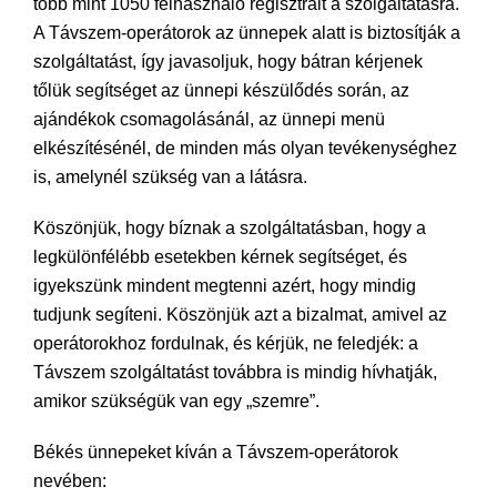
több mint 1050 felhasználó regisztrált a szolgáltatásra.
A Távszem-operátorok az ünnepek alatt is biztosítják a
szolgáltatást, így javasoljuk, hogy bátran kérjenek
tőlük segítséget az ünnepi készülődés során, az
ajándékok csomagolásánál, az ünnepi menü
elkészítésénél, de minden más olyan tevékenységhez
is, amelynél szükség van a látásra.
Köszönjük, hogy bíznak a szolgáltatásban, hogy a
legkülönfélébb esetekben kérnek segítséget, és
igyekszünk mindent megtenni azért, hogy mindig
tudjunk segíteni. Köszönjük azt a bizalmat, amivel az
operátorokhoz fordulnak, és kérjük, ne feledjék: a
Távszem szolgáltatást továbbra is mindig hívhatják,
amikor szükségük van egy „szemre”.
Békés ünnepeket kíván a Távszem-operátorok
nevében: