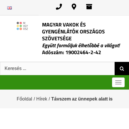
Kihagyás
MAGYAR VAKOK ÉS
GYENGÉNLÁTÓK ORSZÁGOS
SZÖVETSÉGE
Együtt formáljuk élhetőbbé a világot!
Adószám: 19002464-2-42
Keresés:
Men
Főoldal
/
Hírek
/
Távszem az ünnepek alatt is