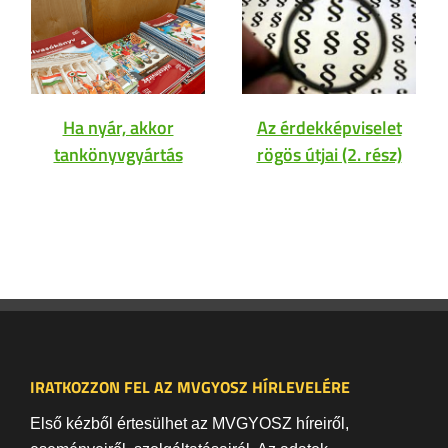
Ha nyár, akkor
Az érdekképviselet
tankönyvgyártás
rögös útjai (2. rész)
IRATKOZZON FEL AZ MVGYOSZ HÍRLEVELÉRE
Első kézből értesülhet az MVGYOSZ híreiről,