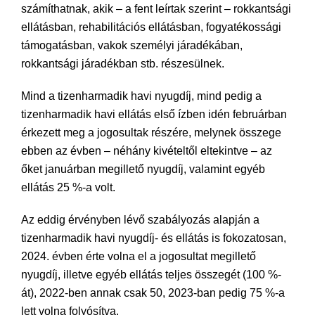
számíthatnak, akik – a fent leírtak szerint – rokkantsági
ellátásban, rehabilitációs ellátásban, fogyatékossági
támogatásban, vakok személyi járadékában,
rokkantsági járadékban stb. részesülnek.
Mind a tizenharmadik havi nyugdíj, mind pedig a
tizenharmadik havi ellátás első ízben idén februárban
érkezett meg a jogosultak részére, melynek összege
ebben az évben – néhány kivételtől eltekintve – az
őket januárban megillető nyugdíj, valamint egyéb
ellátás 25 %-a volt.
Az eddig érvényben lévő szabályozás alapján a
tizenharmadik havi nyugdíj- és ellátás is fokozatosan,
2024. évben érte volna el a jogosultat megillető
nyugdíj, illetve egyéb ellátás teljes összegét (100 %-
át), 2022-ben annak csak 50, 2023-ban pedig 75 %-a
lett volna folyósítva.