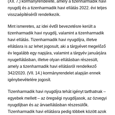
(XII. 7.) kormányrendelete, amely a tizenharmadik havi
nyugdíj és a tizenharmadik havi ellátás 2022. évi teljes
visszaépítéséről rendelkezik.
Mint ismeretes, az idei évtől bevezetésre került a
tizenharmadik havi nyugdíj, valamint a tizenharmadik
havi ellátás. Tizenharmadik havi nyugdíjra, illetve
ellátásra is az lehet jogosult, aki a tárgyévet megelőző
év legalább egy napjára, valamint a tárgyév januárjára
nyugellátásban, illetve olyan ellátásban részesült,
amely a tizenharmadik havi ellátásról rendelkező
342/2020. (VII. 14.) kormányrendelet alapján ennek
igénybevételére jogosít.
Tizenharmadik havi nyugdíjra tehát igényt tarthatnak –
egyebek mellett – az öregségi nyugdíjasok, az özvegyi
nyugdíjban és az árvaellátásban részesülők.
Tizenharmadik havi ellátásra pedig többek között azok