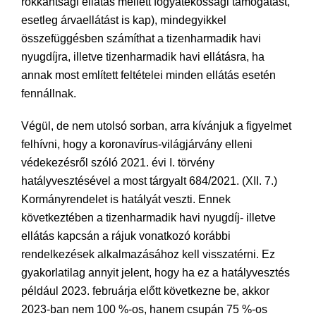
rokkantsági ellátás mellett fogyatékossági támogatást,
esetleg árvaellátást is kap), mindegyikkel
összefüggésben számíthat a tizenharmadik havi
nyugdíjra, illetve tizenharmadik havi ellátásra, ha
annak most említett feltételei minden ellátás esetén
fennállnak.
Végül, de nem utolsó sorban, arra kívánjuk a figyelmet
felhívni, hogy a koronavírus-világjárvány elleni
védekezésről szóló 2021. évi I. törvény
hatályvesztésével a most tárgyalt 684/2021. (XII. 7.)
Kormányrendelet is hatályát veszti. Ennek
következtében a tizenharmadik havi nyugdíj- illetve
ellátás kapcsán a rájuk vonatkozó korábbi
rendelkezések alkalmazásához kell visszatérni. Ez
gyakorlatilag annyit jelent, hogy ha ez a hatályvesztés
például 2023. februárja előtt következne be, akkor
2023-ban nem 100 %-os, hanem csupán 75 %-os