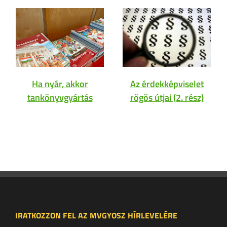
Ha nyár, akkor
Az érdekképviselet
tankönyvgyártás
rögös útjai (2. rész)
IRATKOZZON FEL AZ MVGYOSZ HÍRLEVELÉRE