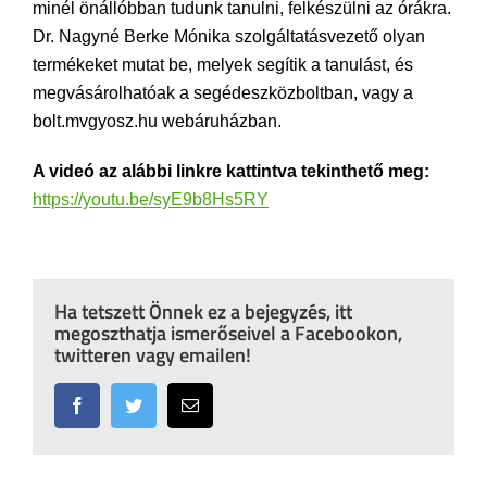
minél önállóbban tudunk tanulni, felkészülni az órákra.
Dr. Nagyné Berke Mónika szolgáltatásvezető olyan
termékeket mutat be, melyek segítik a tanulást, és
megvásárolhatóak a segédeszközboltban, vagy a
bolt.mvgyosz.hu webáruházban.
A videó az alábbi linkre kattintva tekinthető meg:
https://youtu.be/syE9b8Hs5RY
Ha tetszett Önnek ez a bejegyzés, itt
megoszthatja ismerőseivel a Facebookon,
twitteren vagy emailen!
Facebook
Twitter
Email: