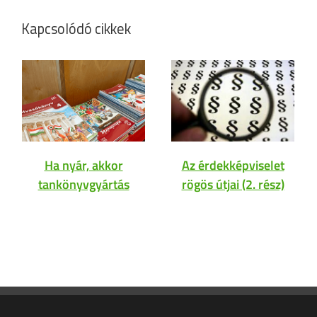
Kapcsolódó cikkek
Ha nyár, akkor
Az érdekképviselet
tankönyvgyártás
rögös útjai (2. rész)