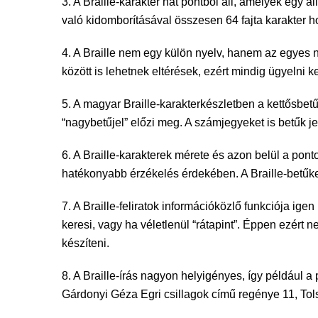
3. A Braille-karakter hat pontból áll, amelyek egy
való kidomborításával összesen 64 fajta karakter ho
4. A Braille nem egy külön nyelv, hanem az egyes 
között is lehetnek eltérések, ezért mindig ügyelni 
5. A magyar Braille-karakterkészletben a kettősbetűk
“nagybetűjel” előzi meg. A számjegyeket is betűk jel
6. A Braille-karakterek mérete és azon belül a pon
hatékonyabb érzékelés érdekében. A Braille-betűket 
7. A Braille-feliratok információközlő funkciója ige
keresi, vagy ha véletlenül “rátapint”. Éppen ezért ne
készíteni.
8. A Braille-írás nagyon helyigényes, így például 
Gárdonyi Géza Egri csillagok című regénye 11, Tols