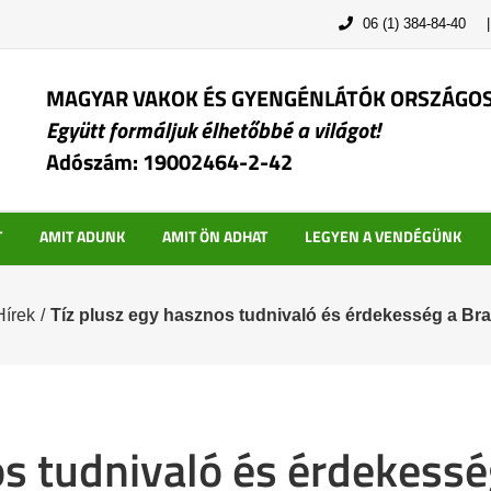
06 (1) 384-84-40
MAGYAR VAKOK ÉS GYENGÉNLÁTÓK ORSZÁGO
Együtt formáljuk élhetőbbé a világot!
Adószám: 19002464-2-42
T
AMIT ADUNK
AMIT ÖN ADHAT
LEGYEN A VENDÉGÜNK
Hírek
/
Tíz plusz egy hasznos tudnivaló és érdekesség a Brail
s tudnivaló és érdekesség