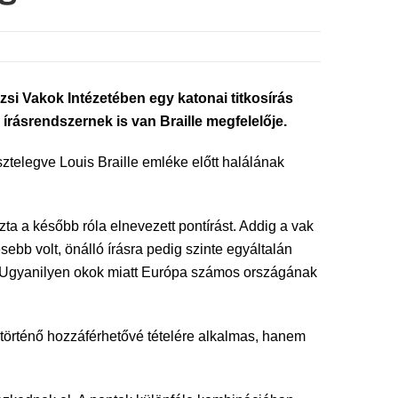
rizsi Vakok Intézetében egy katonai titkosírás
 írásrendszernek is van Braille megfelelője.
ztelegve Louis Braille emléke előtt halálának
ta a később róla elnevezett pontírást. Addig a vak
ebb volt, önálló írásra pedig szinte egyáltalán
a. Ugyanilyen okok miatt Európa számos országának
 történő hozzáférhetővé tételére alkalmas, hanem