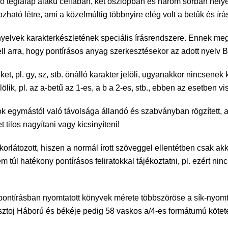
 álló téglalap alakú cellában, két oszlopban és három sorban he
zható létre, ami a közelmúltig többnyire elég volt a betűk és í
nyelvek karakterkészletének speciális írásrendszere. Ennek meg
kell arra, hogy pontírásos anyag szerkesztésekor az adott nyelv B
et, pl. gy, sz, stb. önálló karakter jelöli, ugyanakkor nincsene
ölik, pl. az a-betű az 1-es, a b a 2-es, stb., ebben az esetben v
tok egymástól való távolsága állandó és szabványban rögzített,
tilos nagyítani vagy kicsinyíteni!
n korlátozott, hiszen a normál írott szöveggel ellentétben csak ak
m túl hatékony pontírásos feliratokkal tájékoztatni, pl. ezért nin
a pontírásban nyomtatott könyvek mérete többszöröse a sík-nyom
ztoj Háború és békéje pedig 58 vaskos a/4-es formátumú kötetet