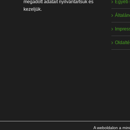
Egyéb 
megadott adatait nyilvántartsuk és
kezeljük.
Általán
Impres
Oldalt
A weboldalon a minő