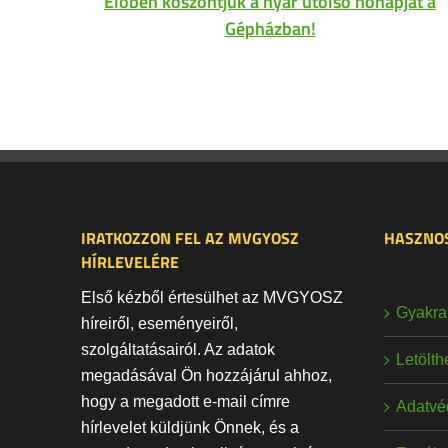
Élőben köszöntjük a nyár utolsó hónapját a
Gépházban!
IRATKOZZON FEL AZ MVGYOSZ
HASZNOS
HÍRLEVELÉRE
Első kézből értesülhet az MVGYOSZ
Gyakran
híreiről, eseményeiről,
szolgáltatásairól. Az adatok
Letölt
megadásával Ön hozzájárul ahhoz,
hogy a megadott e-mail címre
Adatvé
hírlevelet küldjünk Önnek, és a