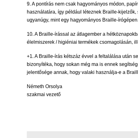
9. A pontírás nem csak hagyományos módon, papíro
használatára, így például léteznek Braille-kijelző
ugyanúgy, mint egy hagyományos Braille-írógépen
10. A Braille-írással az átlagember a hétköznapok
élelmiszerek / higiéniai termékek csomagolásán, ill
+1. A Braille-írás kétszáz évvel a feltalálása után
bizonyítéka, hogy sokan még ma is ennek segítségé
jelentősége annak, hogy valaki használja-e a Braill
Németh Orsolya
szakmai vezető