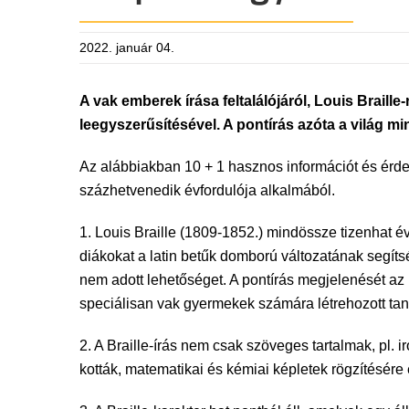
2022. január 04.
A vak emberek írása feltalálójáról, Louis Braille
leegyszerűsítésével. A pontírás azóta a világ mi
Az alábbiakban 10 + 1 hasznos információt és érdek
százhetvenedik évfordulója alkalmából.
1. Louis Braille (1809-1852.) mindössze tizenhat é
diákokat a latin betűk domború változatának segítsé
nem adott lehetőséget. A pontírás megjelenését az
speciálisan vak gyermekek számára létrehozott tani
2. A Braille-írás nem csak szöveges tartalmak, pl.
kották, matematikai és kémiai képletek rögzítésére 