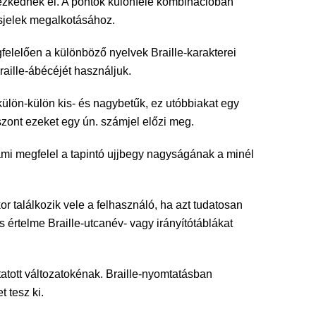
lyezkednek el. A pontok különféle kombinációban
rásjelek megalkotásához.
felelően a különböző nyelvek Braille-karakterei
raille-ábécéjét használjuk.
k külön-külön kis- és nagybetűk, ez utóbbiakat egy
iszont ezeket egy ún. számjel előzi meg.
 ami megfelel a tapintó ujjbegy nagyságának a minél
kor találkozik vele a felhasználó, ha azt tudatosan
cs értelme Braille-utcanév- vagy irányítótáblákat
tatott változatokénak. Braille-nyomtatásban
 tesz ki.