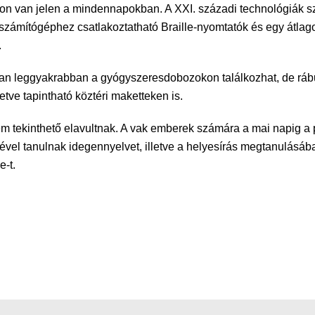
n van jelen a mindennapokban. A XXI. századi technológiák sz
k, számítógéphez csatlakoztatható Braille-nyomtatók és egy átlag
.
ban leggyakrabban a gyógyszeresdobozokon találkozhat, de ráb
etve tapintható köztéri maketteken is.
 sem tekinthető elavultnak. A vak emberek számára a mai napig a p
vel tanulnak idegennyelvet, illetve a helyesírás megtanulásába
e-t.