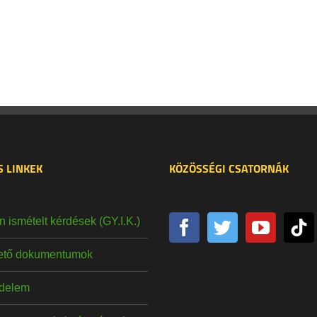
 LINKEK
KÖZÖSSÉGI CSATORNÁK
 ismételt kérdések (GY.I.K.)
hető dokumentumok
delem