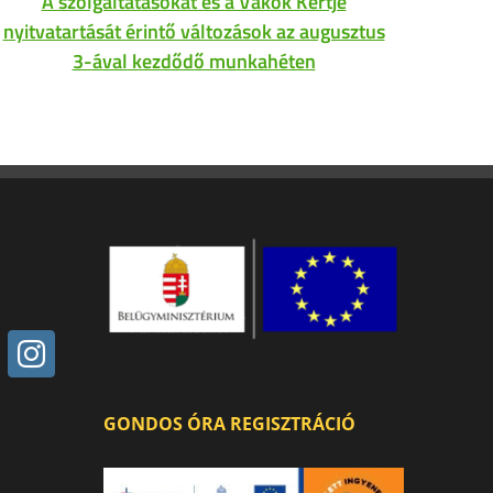
A szolgáltatásokat és a Vakok Kertje
Az
nyitvatartását érintő változások az augusztus
3-ával kezdődő munkahéten
GONDOS ÓRA REGISZTRÁCIÓ