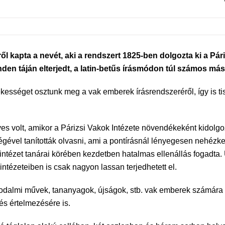
-ről kapta a nevét, aki a rendszert 1825-ben dolgozta ki a Pá
nden táján elterjedt, a latin-betűs írásmódon túl számos más
ességet osztunk meg a vak emberek írásrendszeréről, így is tis
ves volt, amikor a Párizsi Vakok Intézete növendékeként kidolgoz
gével tanították olvasni, ami a pontírásnál lényegesen nehézkes
 intézet tanárai körében kezdetben hatalmas ellenállás fogadt
ntézeteiben is csak nagyon lassan terjedhetett el.
 irodalmi művek, tananyagok, újságok, stb. vak emberek számára
és értelmezésére is.