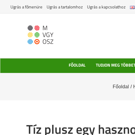
Kihagyás
Ugrás a főmenüre
Ugrás a tartalomhoz
Ugrás a kapcsolathoz
FŐOLDAL
TUDJON MEG TÖBBE
Főoldal
/
Tíz plusz egy haszno