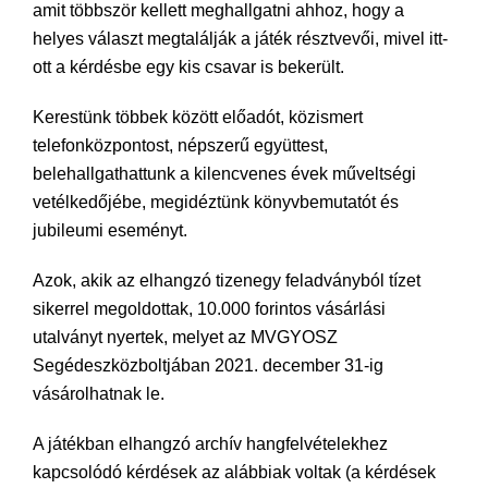
amit többször kellett meghallgatni ahhoz, hogy a
helyes választ megtalálják a játék résztvevői, mivel itt-
ott a kérdésbe egy kis csavar is bekerült.
Kerestünk többek között előadót, közismert
telefonközpontost, népszerű együttest,
belehallgathattunk a kilencvenes évek műveltségi
vetélkedőjébe, megidéztünk könyvbemutatót és
jubileumi eseményt.
Azok, akik az elhangzó tizenegy feladványból tízet
sikerrel megoldottak, 10.000 forintos vásárlási
utalványt nyertek, melyet az MVGYOSZ
Segédeszközboltjában 2021. december 31-ig
vásárolhatnak le.
A játékban elhangzó archív hangfelvételekhez
kapcsolódó kérdések az alábbiak voltak (a kérdések