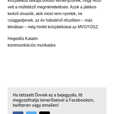
kvízjátékba bekapcsolódó versenyzőnek, hogy részt
vett a múltidéző megmérettetésen. Azok a játékos
kedvű olvasók, akik most nem nyertek, ne
csüggedjenek, az év hátralévő részében – más
témában – még hirdet kvízjátékokat az MVGYOSZ.
Hegedűs Katalin
kommunikációs munkatárs
Ha tetszett Önnek ez a bejegyzés, itt
megoszthatja ismerőseivel a Facebookon,
twitteren vagy emailen!