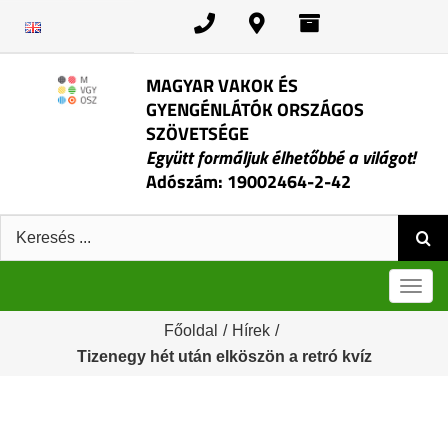
Kihagyás
MAGYAR VAKOK ÉS
GYENGÉNLÁTÓK ORSZÁGOS
SZÖVETSÉGE
Együtt formáljuk élhetőbbé a világot!
Adószám: 19002464-2-42
Keresés:
Men
Főoldal
/
Hírek
/
Tizenegy hét után elköszön a retró kvíz