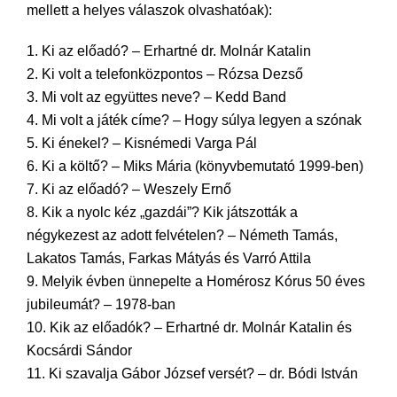
mellett a helyes válaszok olvashatóak):
1. Ki az előadó? – Erhartné dr. Molnár Katalin
2. Ki volt a telefonközpontos – Rózsa Dezső
3. Mi volt az együttes neve? – Kedd Band
4. Mi volt a játék címe? – Hogy súlya legyen a szónak
5. Ki énekel? – Kisnémedi Varga Pál
6. Ki a költő? – Miks Mária (könyvbemutató 1999-ben)
7. Ki az előadó? – Weszely Ernő
8. Kik a nyolc kéz „gazdái”? Kik játszották a
négykezest az adott felvételen? – Németh Tamás,
Lakatos Tamás, Farkas Mátyás és Varró Attila
9. Melyik évben ünnepelte a Homérosz Kórus 50 éves
jubileumát? – 1978-ban
10. Kik az előadók? – Erhartné dr. Molnár Katalin és
Kocsárdi Sándor
11. Ki szavalja Gábor József versét? – dr. Bódi István