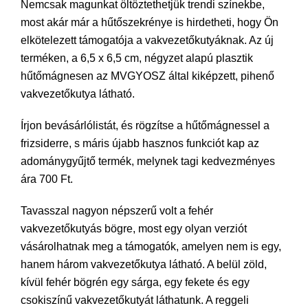
Nemcsak magunkat öltöztethetjük trendi színekbe,
most akár már a hűtőszekrénye is hirdetheti, hogy Ön
elkötelezett támogatója a vakvezetőkutyáknak. Az új
terméken, a 6,5 x 6,5 cm, négyzet alapú plasztik
hűtőmágnesen az MVGYOSZ által kiképzett, pihenő
vakvezetőkutya látható.
Írjon bevásárlólistát, és rögzítse a hűtőmágnessel a
frizsiderre, s máris újabb hasznos funkciót kap az
adománygyűjtő termék, melynek tagi kedvezményes
ára 700 Ft.
Tavasszal nagyon népszerű volt a fehér
vakvezetőkutyás bögre, most egy olyan verziót
vásárolhatnak meg a támogatók, amelyen nem is egy,
hanem három vakvezetőkutya látható. A belül zöld,
kívül fehér bögrén egy sárga, egy fekete és egy
csokiszínű vakvezetőkutyát láthatunk. A reggeli