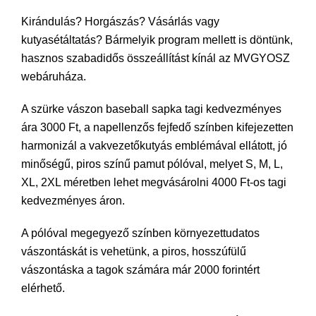
Kirándulás? Horgászás? Vásárlás vagy
kutyasétáltatás? Bármelyik program mellett is döntünk,
hasznos szabadidős összeállítást kínál az MVGYOSZ
webáruháza.
A szürke vászon baseball sapka tagi kedvezményes
ára 3000 Ft, a napellenzős fejfedő színben kifejezetten
harmonizál a vakvezetőkutyás emblémával ellátott, jó
minőségű, piros színű pamut pólóval, melyet S, M, L,
XL, 2XL méretben lehet megvásárolni 4000 Ft-os tagi
kedvezményes áron.
A pólóval megegyező színben környezettudatos
vászontáskát is vehetünk, a piros, hosszúfülű
vászontáska a tagok számára már 2000 forintért
elérhető.