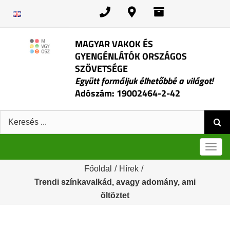
Kihagyás
MAGYAR VAKOK ÉS
GYENGÉNLÁTÓK ORSZÁGOS
SZÖVETSÉGE
Együtt formáljuk élhetőbbé a világot!
Adószám: 19002464-2-42
Keresés:
Men
Főoldal
/
Hírek
/
Trendi színkavalkád, avagy adomány, ami
öltöztet