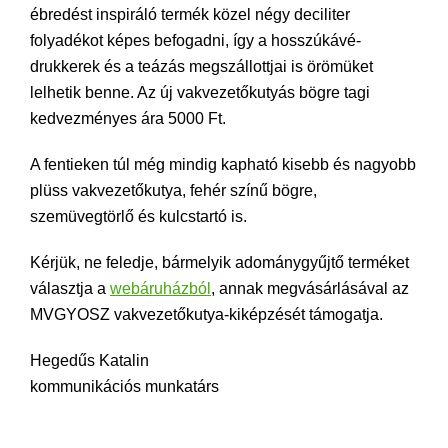
ébredést inspiráló termék közel négy deciliter
folyadékot képes befogadni, így a hosszúkávé-
drukkerek és a teázás megszállottjai is örömüket
lelhetik benne. Az új vakvezetőkutyás bögre tagi
kedvezményes ára 5000 Ft.
A fentieken túl még mindig kapható kisebb és nagyobb
plüss vakvezetőkutya, fehér színű bögre,
szemüvegtörlő és kulcstartó is.
Kérjük, ne feledje, bármelyik adománygyűjtő terméket
választja a
webáruházból
, annak megvásárlásával az
MVGYOSZ vakvezetőkutya-kiképzését támogatja.
Hegedűs Katalin
kommunikációs munkatárs