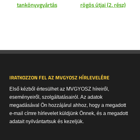
tankönyvgyártás
rögös útjai (2. rész)
IRATKOZZON FEL AZ MVGYOSZ HÍRLEVELÉRE
Első kézből értesülhet az MVGYOSZ híreiről,
eseményeiről, szolgáltatásairól. Az adatok
megadásával Ön hozzájárul ahhoz, hogy a megadott
e-mail címre hírlevelet küldjünk Önnek, és a megadott
adatait nyilvántartsuk és kezeljük.