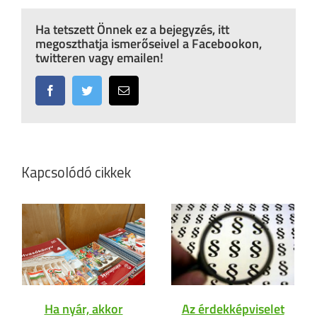
Ha tetszett Önnek ez a bejegyzés, itt
megoszthatja ismerőseivel a Facebookon,
twitteren vagy emailen!
Facebook
Twitter
Email:
Kapcsolódó cikkek
Ha nyár, akkor
Az érdekképviselet