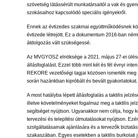
szövetség látássérült munkatársaitól a vak és gyen
szokásaihoz kapcsolódó speciális igényekről.
Ennek az évtizedes szakmai együttműködésnek kösz
évtizede létrejött. Ez a dokumentum 2016-ban ném
átdolgozás vált szükségessé.
Az MVGYOSZ elnöksége a 2021. május 27-ei ülésén h
állásfoglalást. Ezzel több mint két és fél évnyi i
REKORE vezetőségi tagjai közösen ismerték meg a te
során hazánkban kipróbált és bevált gyakorlatokat.
A most hatályba lépett állásfoglalás a taktilis jel
illetve követelményeket fogalmaz meg a taktilis je
segítséget nyújtson. Ugyanakkor nem célja, hogy ko
tervezési és telepítési útmutatásokat nyújtson. E
szolgáltatásainak ajánlására és a tervezők biztatá
szakaszában. Egyes esetekben a taktilis burkolati 