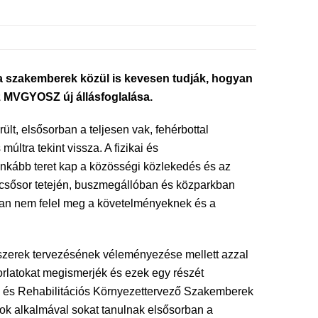
 a szakemberek közül is kevesen tudják, hogyan
z MVGYOSZ új állásfoglalása.
ült, elsősorban a teljesen vak, fehérbottal
ltra tekint vissza. A fizikai és
inkább teret kap a közösségi közlekedés és az
épcsősor tetején, buszmegállóban és közparkban
akran nem felel meg a követelményeknek és a
szerek tervezésének véleményezése mellett azzal
korlatokat megismerjék és ezek egy részét
 és Rehabilitációs Környezettervező Szakemberek
ok alkalmával sokat tanulnak elsősorban a