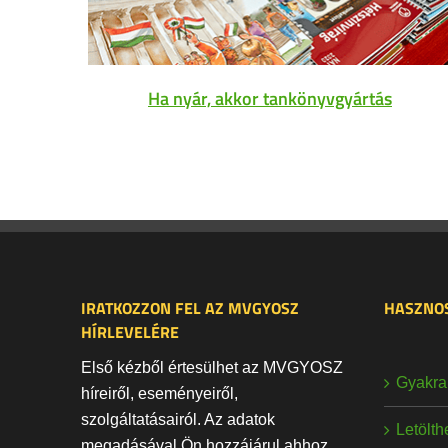
Ha nyár, akkor tankönyvgyártás
IRATKOZZON FEL AZ MVGYOSZ
HASZNOS
HÍRLEVELÉRE
Első kézből értesülhet az MVGYOSZ
Gyakran
híreiről, eseményeiről,
szolgáltatásairól. Az adatok
Letölt
megadásával Ön hozzájárul ahhoz,