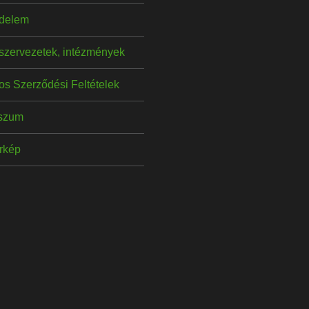
delem
szervezetek, intézmények
os Szerződési Feltételek
szum
érkép