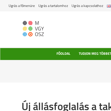
Kihagyás
Ugrás a főmenüre
Ugrás a tartalomhoz
Ugrás a kapcsolathoz
FŐOLDAL
TUDJON MEG TÖBBE
Új állásfoglalás a tak