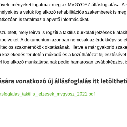
vetelményeket fogalmaz meg az MVGYOSZ állásfoglalása. A szöv
mélyek és a velük foglalkozó rehabilitációs szakemberek is megism
atkozóan is tartalmaz alapvető információkat.
ületett, mely leírva is rögzíti a taktilis burkolati jelzések kia
 alapelveket. A dokumentum azonban nemcsak az érdekképviselet
itációs szakmérnökök oktatásának, illetve a már gyakorló sza
közlekedés területén működő és a közúthálózat fejlesztésével 
l foglalkozó munkatársainak pedig hamarosan továbbképzést i
tására vonatkozó új állásfoglalás itt letölthet
lasfoglalas_taktilis_jelzesek_mvgyosz_2021.pdf