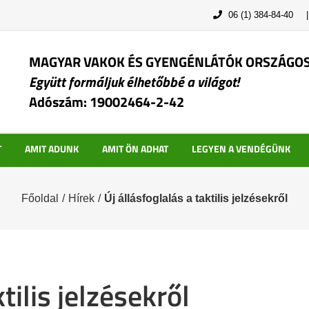
06 (1) 384-84-40
MAGYAR VAKOK ÉS GYENGÉNLÁTÓK ORSZÁGO
Együtt formáljuk élhetőbbé a világot!
Adószám: 19002464-2-42
T
AMIT ADUNK
AMIT ÖN ADHAT
LEGYEN A VENDÉGÜNK
Főoldal
/
Hírek
/
Új állásfoglalás a taktilis jelzésekről
tilis jelzésekről