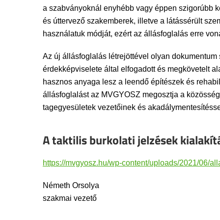
a szabványoknál enyhébb vagy éppen szigorúbb kö
és úttervező szakemberek, illetve a látássérült sze
használatuk módját, ezért az állásfoglalás erre von
Az új állásfoglalás létrejöttével olyan dokumentum sz
érdekképviselete által elfogadott és megkövetelt
hasznos anyaga lesz a leendő építészek és rehabil
állásfoglalást az MVGYOSZ megosztja a közösségi 
tagegyesületek vezetőinek és akadálymentesítésse
A taktilis burkolati jelzések kialakí
https://mvgyosz.hu/wp-content/uploads/2021/06/al
Németh Orsolya
szakmai vezető