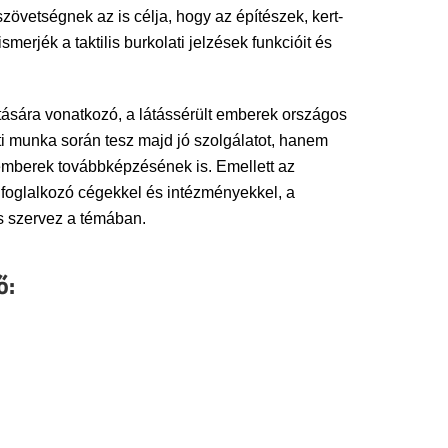
etségnek az is célja, hogy az építészek, kert-
erjék a taktilis burkolati jelzések funkcióit és
lakítására vonatkozó, a látássérült emberek országos
i munka során tesz majd jó szolgálatot, hanem
kemberek továbbképzésének is. Emellett az
foglalkozó cégekkel és intézményekkel, a
s szervez a témában.
ő: