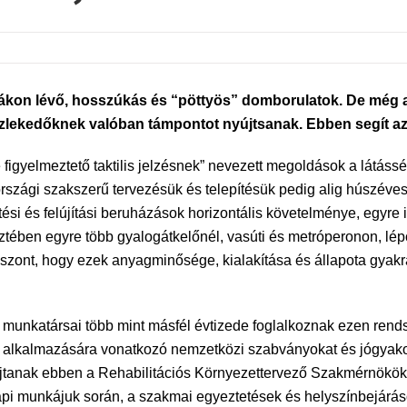
árdákon lévő, hosszúkás és “pöttyös” domborulatok. De még
t közlekedőknek valóban támpontot nyújtsanak. Ebben segít a
figyelmeztető taktilis jelzésnek” nevezett megoldások a látássér
zági szakszerű tervezésük és telepítésük pedig alig húszéves mú
ési és felújítási beruházások horizontális követelménye, egyre 
keztében egyre több gyalogátkelőnél, vasúti és metróperonon, l
y viszont, hogy ezek anyagminősége, kialakítása és állapota gy
munkatársai több mint másfél évtizede foglalkoznak ezen rend
ra és alkalmazására vonatkozó nemzetközi szabványokat és jógya
jtanak ebben a Rehabilitációs Környezettervező Szakmérnökök
i munkájuk során, a szakmai egyeztetések és helyszínbejárás