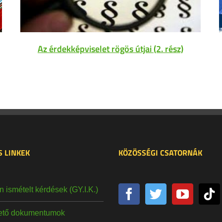
Az érdekképviselet rögös útjai (2. rész)
 LINKEK
KÖZÖSSÉGI CSATORNÁK
 ismételt kérdések (GY.I.K.)
hető dokumentumok