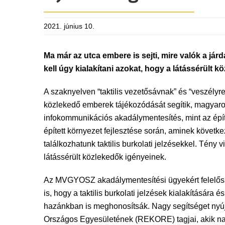
2021. június 10.
Ma már az utca embere is sejti, mire valók a j
kell úgy kialakítani azokat, hogy a látássérül
A szaknyelven “taktilis vezetősávnak” és “veszélyre 
közlekedő emberek tájékozódását segítik, magyarors
infokommunikációs akadálymentesítés, mint az épít
épített környezet fejlesztése során, aminek követ
találkozhatunk taktilis burkolati jelzésekkel. Tén
látássérült közlekedők igényeinek.
Az MVGYOSZ akadálymentesítési ügyekért felelős 
is, hogy a taktilis burkolati jelzések kialakításá
hazánkban is meghonosítsák. Nagy segítséget nyú
Országos Egyesületének (REKORE) tagjai, akik nap