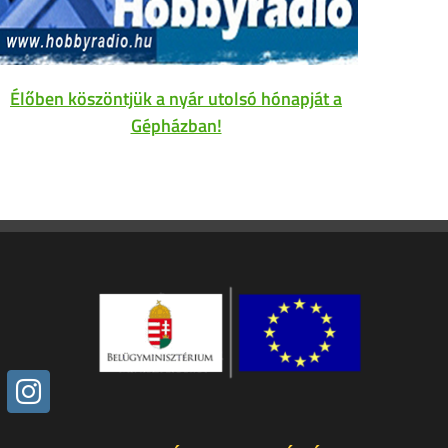
Élőben köszöntjük a nyár utolsó hónapját a
Gépházban!