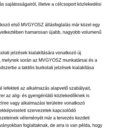
 sajátosságairól, illetve a célcsoport közlekedési
atkozó első MVGYOSZ állásfoglalás már közel egy
 következtében hamarosan újabb, nagyobb volumenű
lati jelzések kialakítására vonatkozó új
 pont, melynek során az MVGYOSZ munkatársai és a
erbe a taktilis burkolati jelzések kialakítása
l lefekteti az alkalmazás alapvető szabályait,
szer az alig- és gyengénlátó közlekedőknek is
zínre vagy alkalmazási területre vonatkozó
dekképviseleti szervezetek kapcsolódó
vezeteinek véleményét már a tervezés kezdeti
ványokban foglaltaknak, de arra is van példa, hogy