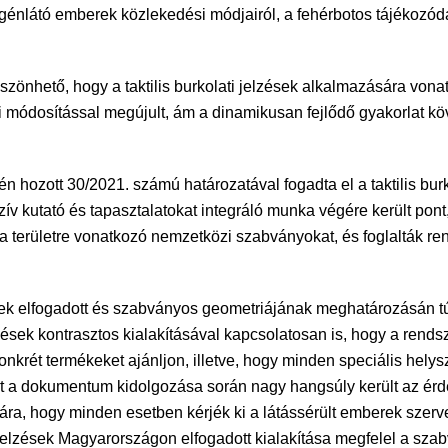
génlátó emberek közlekedési módjairól, a fehérbotos tájékozódás
önhető, hogy a taktilis burkolati jelzések alkalmazására von
i módosítással megújult, ám a dinamikusan fejlődő gyakorlat
ozott 30/2021. számú határozatával fogadta el a taktilis burko
ntenzív kutató és tapasztalatokat integráló munka végére került
rületre vonatkozó nemzetközi szabványokat, és foglalták rendsz
zések elfogadott és szabványos geometriájának meghatározásán tú
lzések kontrasztos kialakításával kapcsolatosan is, hogy a rend
nkrét termékeket ajánljon, illetve, hogy minden speciális helys
zért a dokumentum kidolgozása során nagy hangsúly került az ér
sára, hogy minden esetben kérjék ki a látássérült emberek szer
jelzések Magyarországon elfogadott kialakítása megfelel a szab