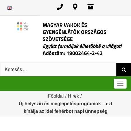
Kihagyás
MAGYAR VAKOK ÉS
GYENGÉNLÁTÓK ORSZÁGOS
SZÖVETSÉGE
Együtt formáljuk élhetőbbé a világot!
Adószám: 19002464-2-42
Keresés:
Men
Főoldal
/
Hírek
/
Új helyszín és meglepetésprogramok – ezt
kínálja az idei fehérbot napi ünnepség