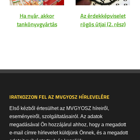
Ha nyár, akkor
Az érdekképviselet
tankönyvgyártás
rögös útjai (2. rész)
IRATKOZZON FEL AZ MVGYOSZ HÍRLEVELÉRE
Első kézből értesülhet az MVGYOSZ híreiről,
eseményeiről, szolgáltatásairól. Az adatok
megadásával Ön hozzájárul ahhoz, hogy a megadott
e-mail címre hírlevelet küldjünk Önnek, és a megadott