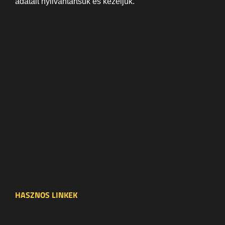
adatait nyilvántartsuk és kezeljük.
HASZNOS LINKEK