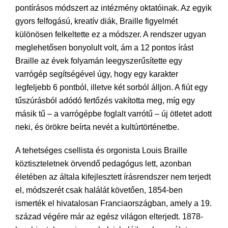
pontírásos módszert az intézmény oktatóinak. Az egyik
gyors felfogású, kreatív diák, Braille figyelmét
különösen felkeltette ez a módszer. A rendszer ugyan
meglehetősen bonyolult volt, ám a 12 pontos írást
Braille az évek folyamán leegyszerűsítette egy
varrógép segítségével úgy, hogy egy karakter
legfeljebb 6 pontból, illetve két sorból álljon. A fiút egy
tűszúrásból adódó fertőzés vakította meg, míg egy
másik tű – a varrógépbe foglalt varrótű – új ötletet adott
neki, és örökre beírta nevét a kultúrtörténetbe.
A tehetséges csellista és orgonista Louis Braille
köztiszteletnek örvendő pedagógus lett, azonban
életében az általa kifejlesztett írásrendszer nem terjedt
el, módszerét csak halálát követően, 1854-ben
ismerték el hivatalosan Franciaországban, amely a 19.
század végére már az egész világon elterjedt. 1878-