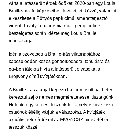
várta a látássérült érdeklődőket, 2020-ban egy Louis
Braille-nek írt képzeletbeli levelet tett közzé, valamint
elkészítette a Pöttyös papír című ismeretterjesztő
videót. Tavaly, a pandémia miatt pedig online
beszélgetés során idézte meg Louis Braille
munkáságát.
Idén a szövetség a Braille-írás világnapjához
kapcsolódóan közös gondolkodásra, tanulásra és
egyben játékra hívja a látássérült olvasókat a
Brejtvény című kvízjátékban.
A Braille-írás alapját képező hat pont előtt hat héten
keresztül zajló nemes megmérettetéssel tisztelgünk.
Hetente egy kérdést teszünk fel, amelyre következő
csütörtök éjfélig várjuk a válaszokat. A kvízjáték
aktuális heti kérdéseit az MVGYOSZ hírlevelében
tesszük közzé.