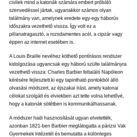
civilek mind a katonák számára embert próbáló
szenvedéssel jártak, ugyanakkor számos olyan
találmány van, amelynek eredete egy-egy háborús
időszakra vezethető vissza. Így volt ez a
pillanatragasztó, a rozsdamentes acél, a cipzár vagy
éppen az internet esetében is.
A Louis Braille nevéhez köthető pontírásos rendszer
kidolgozása ugyancsak egy háború szülte találmányra
vezethető vissza: Charles Barbier feltaláló Napóleon
kérésére fejlesztett ki egy tapintható pontokból álló
olvasási módszert, az éjszakai írást, amely katonai
célokat szolgált és elviekben azt tette volna lehetővé,
hogy a katonák sötétben is kommunikálhassanak.
A módszer hadi hasznosítását ugyan elvetették,
azonban 1821-ben Barbier meglátogatta a párizsi Vak
Gyermekek Intézetét és bemutatta a különleges