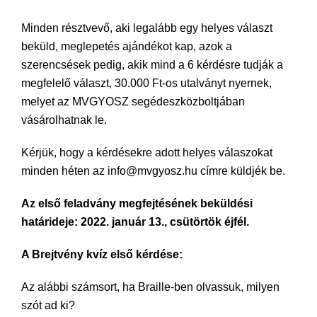
Minden résztvevő, aki legalább egy helyes választ
beküld, meglepetés ajándékot kap, azok a
szerencsések pedig, akik mind a 6 kérdésre tudják a
megfelelő választ, 30.000 Ft-os utalványt nyernek,
melyet az MVGYOSZ segédeszközboltjában
vásárolhatnak le.
Kérjük, hogy a kérdésekre adott helyes válaszokat
minden héten az info@mvgyosz.hu címre küldjék be.
Az első feladvány megfejtésének beküldési
határideje: 2022. január 13., csütörtök éjfél.
A Brejtvény kvíz első kérdése:
Az alábbi számsort, ha Braille-ben olvassuk, milyen
szót ad ki?