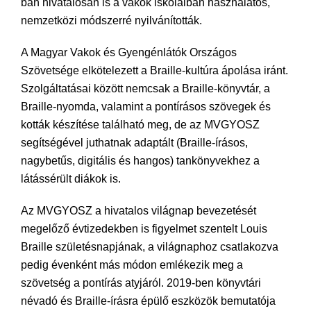
ban hivatalosan is a vakok iskoláiban használatos,
nemzetközi módszerré nyilvánították.
A Magyar Vakok és Gyengénlátók Országos
Szövetsége elkötelezett a Braille-kultúra ápolása iránt.
Szolgáltatásai között nemcsak a Braille-könyvtár, a
Braille-nyomda, valamint a pontírásos szövegek és
kották készítése található meg, de az MVGYOSZ
segítségével juthatnak adaptált (Braille-írásos,
nagybetűs, digitális és hangos) tankönyvekhez a
látássérült diákok is.
Az MVGYOSZ a hivatalos világnap bevezetését
megelőző évtizedekben is figyelmet szentelt Louis
Braille születésnapjának, a világnaphoz csatlakozva
pedig évenként más módon emlékezik meg a
szövetség a pontírás atyjáról. 2019-ben könyvtári
névadó és Braille-írásra épülő eszközök bemutatója