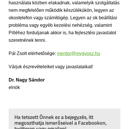
használata közben elakadnak, valamelyik szolgáltatás
nem megfelelően működik készülékükön, legyen az
okostelefon vagy számítógép. Legyen az ok beállítási
probléma vagy egyéb kezelési nehézség, valamint
Pilléhez forduljanak akkor is, ha fejlesztési javaslatot
szeretnének tenni.
Pál Zsolt elérhetősége:
mentor@mvgyosz.hu
Várjuk észrevételeiket vagy javaslataikat!
Dr. Nagy Sándor
elnök
Ha tetszett Önnek ez a bejegyzés, itt
megoszthatja ismerőseivel a Facebookon,
twitteren vagy emailen!