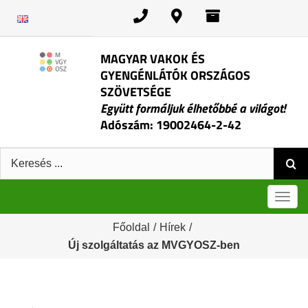
Kihagyás
MAGYAR VAKOK ÉS
GYENGÉNLÁTÓK ORSZÁGOS
SZÖVETSÉGE
Együtt formáljuk élhetőbbé a világot!
Adószám: 19002464-2-42
Keresés:
Men
Főoldal
/
Hírek
/
Új szolgáltatás az MVGYOSZ-ben