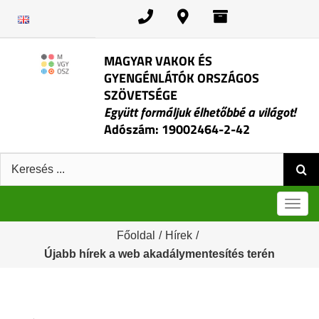
Kihagyás
MAGYAR VAKOK ÉS
GYENGÉNLÁTÓK ORSZÁGOS
SZÖVETSÉGE
Együtt formáljuk élhetőbbé a világot!
Adószám: 19002464-2-42
Keresés:
Men
Főoldal
/
Hírek
/
Újabb hírek a web akadálymentesítés terén