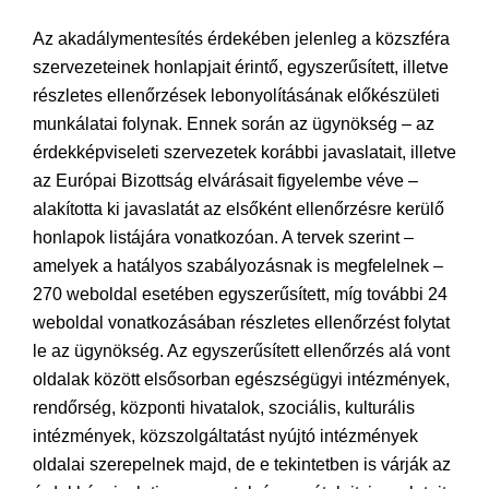
Az akadálymentesítés érdekében jelenleg a közszféra
szervezeteinek honlapjait érintő, egyszerűsített, illetve
részletes ellenőrzések lebonyolításának előkészületi
munkálatai folynak. Ennek során az ügynökség – az
érdekképviseleti szervezetek korábbi javaslatait, illetve
az Európai Bizottság elvárásait figyelembe véve –
alakította ki javaslatát az elsőként ellenőrzésre kerülő
honlapok listájára vonatkozóan. A tervek szerint –
amelyek a hatályos szabályozásnak is megfelelnek –
270 weboldal esetében egyszerűsített, míg további 24
weboldal vonatkozásában részletes ellenőrzést folytat
le az ügynökség. Az egyszerűsített ellenőrzés alá vont
oldalak között elsősorban egészségügyi intézmények,
rendőrség, központi hivatalok, szociális, kulturális
intézmények, közszolgáltatást nyújtó intézmények
oldalai szerepelnek majd, de e tekintetben is várják az