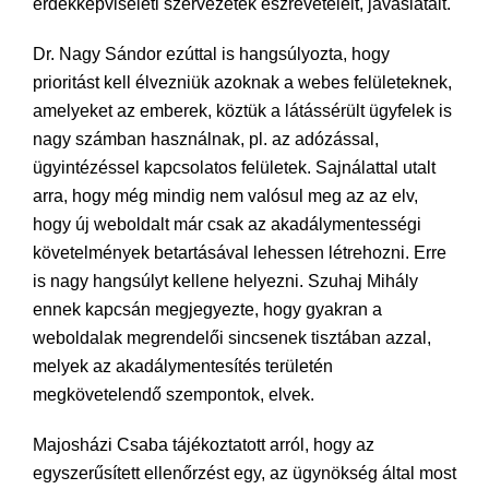
érdekképviseleti szervezetek észrevételeit, javaslatait.
Dr. Nagy Sándor ezúttal is hangsúlyozta, hogy
prioritást kell élvezniük azoknak a webes felületeknek,
amelyeket az emberek, köztük a látássérült ügyfelek is
nagy számban használnak, pl. az adózással,
ügyintézéssel kapcsolatos felületek. Sajnálattal utalt
arra, hogy még mindig nem valósul meg az az elv,
hogy új weboldalt már csak az akadálymentességi
követelmények betartásával lehessen létrehozni. Erre
is nagy hangsúlyt kellene helyezni. Szuhaj Mihály
ennek kapcsán megjegyezte, hogy gyakran a
weboldalak megrendelői sincsenek tisztában azzal,
melyek az akadálymentesítés területén
megkövetelendő szempontok, elvek.
Majosházi Csaba tájékoztatott arról, hogy az
egyszerűsített ellenőrzést egy, az ügynökség által most