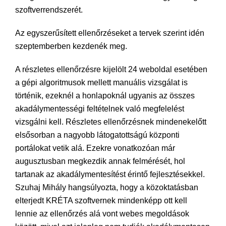
szoftverrendszerét.
Az egyszerűsített ellenőrzéseket a tervek szerint idén
szeptemberben kezdenék meg.
A részletes ellenőrzésre kijelölt 24 weboldal esetében
a gépi algoritmusok mellett manuális vizsgálat is
történik, ezeknél a honlapoknál ugyanis az összes
akadálymentességi feltételnek való megfelelést
vizsgálni kell. Részletes ellenőrzésnek mindenekelőtt
elsősorban a nagyobb látogatottságú központi
portálokat vetik alá. Ezekre vonatkozóan már
augusztusban megkezdik annak felmérését, hol
tartanak az akadálymentesítést érintő fejlesztésekkel.
Szuhaj Mihály hangsúlyozta, hogy a közoktatásban
elterjedt KRÉTA szoftvernek mindenképp ott kell
lennie az ellenőrzés alá vont webes megoldások