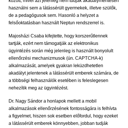
között, mivel azt jelenleg nem tudják akadálymentesen
használni sem a látássérült gyermekek, illetve szülők,
de a pedagógusok sem. Hasonló a helyzet a
felsőoktatásban használt Neptun rendszerrel is.
Majosházi Csaba kifejtette, hogy korszerűtlennek
tartják, ezért nem támogatják az elektronikus
ügyintézés során még jelenleg is használt bonyolult
ellenőrzési mechanizmusok (ún. CAPTCHA-k)
alkalmazását, amelyek gyakran leküzdhetetlen
akadályt jelentenek a látássérült emberek számára, de
a többségi felhasználók esetében is feleslegesen
nehezítik meg az ügyintézést.
Dr. Nagy Sándor a honlapok mellett a mobil
alkalmazások ellenőrzésének fontosságára is felhívta
a figyelmet, hiszen sok esetben előfordul, hogy ezeket
a látássérült emberek könnyebben, jobban tudják