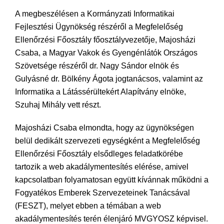
A megbeszélésen a Kormányzati Informatikai
Fejlesztési Ügynökség részéről a Megfelelőség
Ellenőrzési Főosztály főosztályvezetője, Majosházi
Csaba, a Magyar Vakok és Gyengénlátók Országos
Szövetsége részéről dr. Nagy Sándor elnök és
Gulyásné dr. Bölkény Ágota jogtanácsos, valamint az
Informatika a Látássérültekért Alapítvány elnöke,
Szuhaj Mihály vett részt.
Majosházi Csaba elmondta, hogy az ügynökségen
belül dedikált szervezeti egységként a Megfelelőség
Ellenőrzési Főosztály elsődleges feladatkörébe
tartozik a web akadálymentesítés elérése, amivel
kapcsolatban folyamatosan együtt kívánnak működni a
Fogyatékos Emberek Szervezeteinek Tanácsával
(FESZT), melyet ebben a témában a web
akadálymentesítés terén élenjáró MVGYOSZ képvisel.