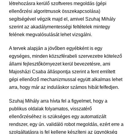
létrehozásra kerülő szoftveres megoldás (gépi
ellenőrzési algoritmusok összekapcsolása)
segítségével végzik majd el, amivel Szuhaj Mihály
szerint az akadálymentességi feltételek mintegy
felének megvalósulását lehet vizsgálni.
A tervek alapján a jövőben egyébként is egy
egységes, minden közszférabeli szervezetre kötelező
állami fejlesztőkörnyezet kerül bevezetésre, ami
Majosházi Csaba álláspontja szerint a fent említett
gépi ellenőrző mechanizmussal együtt alkalmas lehet
arra, hogy már az induláskor számos hibát felfedjen.
Szuhaj Mihály arra hívta fel a figyelmet, hogy a
publikus oldalak folyamatos, visszatérő
ellenőrzéséhez is szükséges egy automatizált
rendszer, egy ún. validáló robot megoldás, ezért erre a
szolgáltatásra is fel kellene készíteni az ügynökség