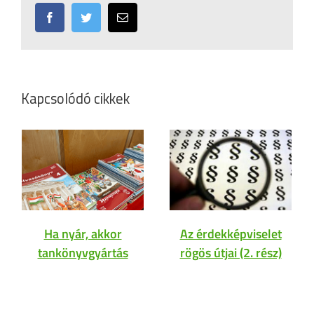
Facebook
Twitter
Email:
Kapcsolódó cikkek
Ha nyár, akkor
Az érdekképviselet
tankönyvgyártás
rögös útjai (2. rész)