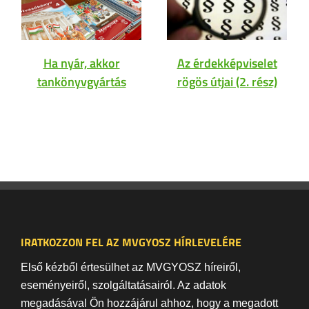
Ha nyár, akkor
Az érdekképviselet
tankönyvgyártás
rögös útjai (2. rész)
IRATKOZZON FEL AZ MVGYOSZ HÍRLEVELÉRE
Első kézből értesülhet az MVGYOSZ híreiről,
eseményeiről, szolgáltatásairól. Az adatok
megadásával Ön hozzájárul ahhoz, hogy a megadott