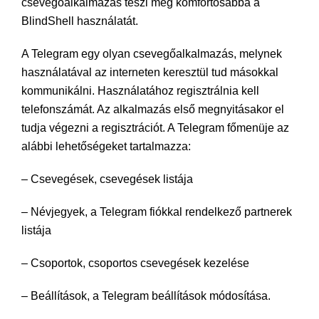
csevegőalkalmazás teszi még komfortosabbá a
BlindShell használatát.
A Telegram egy olyan csevegőalkalmazás, melynek
használatával az interneten keresztül tud másokkal
kommunikálni. Használatához regisztrálnia kell
telefonszámát. Az alkalmazás első megnyitásakor el
tudja végezni a regisztrációt. A Telegram főmenüje az
alábbi lehetőségeket tartalmazza:
– Csevegések, csevegések listája
– Névjegyek, a Telegram fiókkal rendelkező partnerek
listája
– Csoportok, csoportos csevegések kezelése
– Beállítások, a Telegram beállítások módosítása.