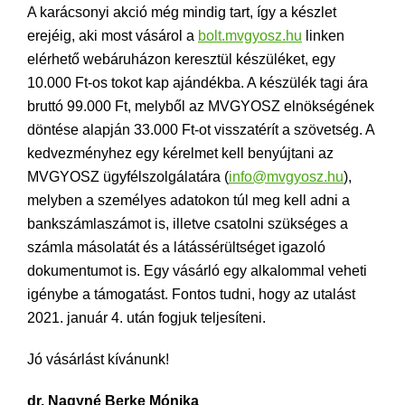
A karácsonyi akció még mindig tart, így a készlet
erejéig, aki most vásárol a
bolt.mvgyosz.hu
linken
elérhető webáruházon keresztül készüléket, egy
10.000 Ft-os tokot kap ajándékba. A készülék tagi ára
bruttó 99.000 Ft, melyből az MVGYOSZ elnökségének
döntése alapján 33.000 Ft-ot visszatérít a szövetség. A
kedvezményhez egy kérelmet kell benyújtani az
MVGYOSZ ügyfélszolgálatára (
info@mvgyosz.hu
),
melyben a személyes adatokon túl meg kell adni a
bankszámlaszámot is, illetve csatolni szükséges a
számla másolatát és a látássérültséget igazoló
dokumentumot is. Egy vásárló egy alkalommal veheti
igénybe a támogatást. Fontos tudni, hogy az utalást
2021. január 4. után fogjuk teljesíteni.
Jó vásárlást kívánunk!
dr. Nagyné Berke Mónika