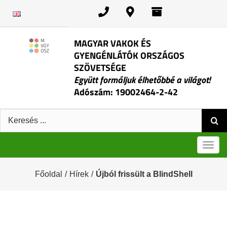
Kihagyás
MAGYAR VAKOK ÉS
GYENGÉNLÁTÓK ORSZÁGOS
SZÖVETSÉGE
Együtt formáljuk élhetőbbé a világot!
Adószám: 19002464-2-42
Keresés:
Men
Főoldal
/
Hírek
/
Újból frissült a BlindShell