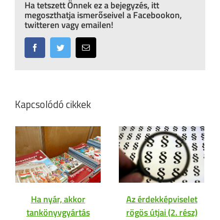
Ha tetszett Önnek ez a bejegyzés, itt
megoszthatja ismerőseivel a Facebookon,
twitteren vagy emailen!
Facebook
Twitter
Email:
Kapcsolódó cikkek
Ha nyár, akkor
Az érdekképviselet
tankönyvgyártás
rögös útjai (2. rész)