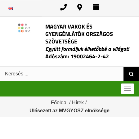
Kihagyás
MAGYAR VAKOK ÉS
GYENGÉNLÁTÓK ORSZÁGOS
SZÖVETSÉGE
Együtt formáljuk élhetőbbé a világot!
Adószám: 19002464-2-42
Keresés:
Men
Főoldal
/
Hírek
/
Ülésezett az MVGYOSZ elnöksége