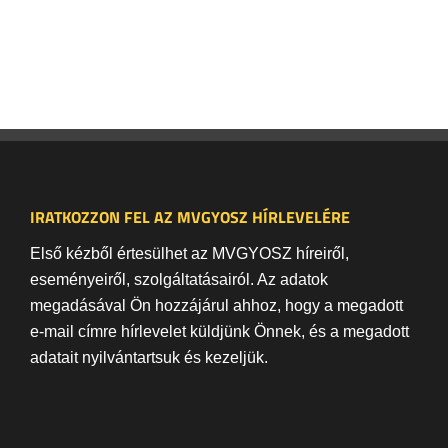
IRATKOZZON FEL AZ MVGYOSZ HÍRLEVELÉRE
Első kézből értesülhet az MVGYOSZ híreiről,
eseményeiről, szolgáltatásairól. Az adatok
megadásával Ön hozzájárul ahhoz, hogy a megadott
e-mail címre hírlevelet küldjünk Önnek, és a megadott
adatait nyilvántartsuk és kezeljük.