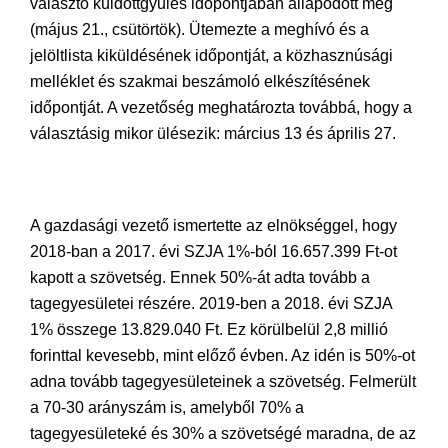
választó küldöttgyűlés időpontjában állapodott meg
(május 21., csütörtök). Ütemezte a meghívó és a
jelöltlista kiküldésének időpontját, a közhasznúsági
melléklet és szakmai beszámoló elkészítésének
időpontját. A vezetőség meghatározta továbbá, hogy a
választásig mikor ülésezik: március 13 és április 27.
A gazdasági vezető ismertette az elnökséggel, hogy
2018-ban a 2017. évi SZJA 1%-ból 16.657.399 Ft-ot
kapott a szövetség. Ennek 50%-át adta tovább a
tagegyesületei részére. 2019-ben a 2018. évi SZJA
1% összege 13.829.040 Ft. Ez körülbelül 2,8 millió
forinttal kevesebb, mint előző évben. Az idén is 50%-ot
adna tovább tagegyesületeinek a szövetség. Felmerült
a 70-30 arányszám is, amelyből 70% a
tagegyesületeké és 30% a szövetségé maradna, de az