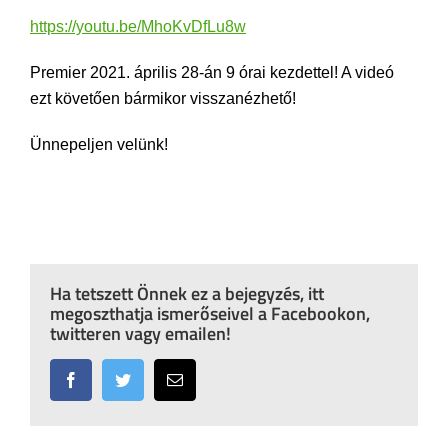
https://youtu.be/MhoKvDfLu8w
Premier 2021. április 28-án 9 órai kezdettel! A videó
ezt követően bármikor visszanézhető!
Ünnepeljen velünk!
Ha tetszett Önnek ez a bejegyzés, itt
megoszthatja ismerőseivel a Facebookon,
twitteren vagy emailen!
Facebook
Twitter
Email: