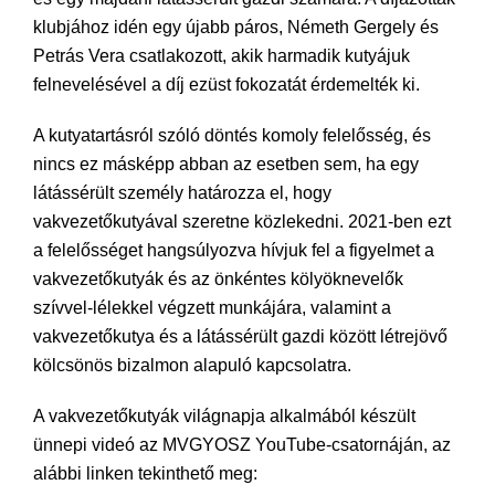
klubjához idén egy újabb páros, Németh Gergely és
Petrás Vera csatlakozott, akik harmadik kutyájuk
felnevelésével a díj ezüst fokozatát érdemelték ki.
A kutyatartásról szóló döntés komoly felelősség, és
nincs ez másképp abban az esetben sem, ha egy
látássérült személy határozza el, hogy
vakvezetőkutyával szeretne közlekedni. 2021-ben ezt
a felelősséget hangsúlyozva hívjuk fel a figyelmet a
vakvezetőkutyák és az önkéntes kölyöknevelők
szívvel-lélekkel végzett munkájára, valamint a
vakvezetőkutya és a látássérült gazdi között létrejövő
kölcsönös bizalmon alapuló kapcsolatra.
A vakvezetőkutyák világnapja alkalmából készült
ünnepi videó az MVGYOSZ YouTube-csatornáján, az
alábbi linken tekinthető meg: