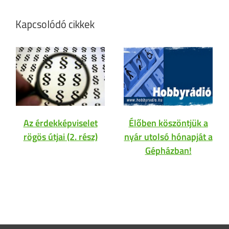
Kapcsolódó cikkek
Az érdekképviselet
Élőben köszöntjük a
rögös útjai (2. rész)
nyár utolsó hónapját a
Gépházban!