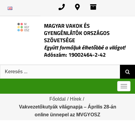
Kihagyás
MAGYAR VAKOK ÉS
GYENGÉNLÁTÓK ORSZÁGOS
SZÖVETSÉGE
Együtt formáljuk élhetőbbé a világot!
Adószám: 19002464-2-42
Keresés:
Men
Főoldal
/
Hírek
/
Vakvezetőkutyák világnapja – Április 28-án
online ünnepel az MVGYOSZ