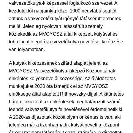
vakvezetőkutya-kiképzéssel foglalkozó szervezet. A
kezdetektől napjainkig közel 1000 négylábú segítőt
adtunk a vakvezetőkutyát igénylő látássérült emberek
mellé. Jelenleg nyolcvan látássérült személy
közlekedik az MVGYOSZ által kiképzett kutyával és
több tucat leendő vakvezetőkutya nevelése, kiképzése
van folyamatban.
A kutyák kiképzésének szilárd alapját jelenti az
MVGYOSZ Vakvezetőkutya-kiképző Központjának
önkéntes kölyöknevelői közössége. Az ő áldozatos
munkájukat 2020 óta ismerjük el az MVGYOSZ
elnöksége által alapított Rithnovszky-díjjal. A kitüntetés
három fokozatát az önkéntesek meghatározott számú
leendő vakvezetőkutya felnevelésével érdemelhetik ki.
A 2020-as díjazottak között olyan önkéntes is van, aki
jelenleg már a tizenharmadik kutyát neveli a központ
és egy majdani látássérült gazdi számára. A díjazottak