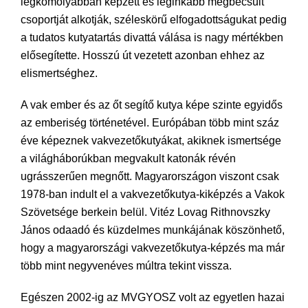
legkomolyabban képzett és leginkább megbecsült
csoportját alkotják, széleskörű elfogadottságukat pedig
a tudatos kutyatartás divattá válása is nagy mértékben
elősegítette. Hosszú út vezetett azonban ehhez az
elismertséghez.
A vak ember és az őt segítő kutya képe szinte egyidős
az emberiség történetével. Európában több mint száz
éve képeznek vakvezetőkutyákat, akiknek ismertsége
a világháborúkban megvakult katonák révén
ugrásszerűen megnőtt. Magyarországon viszont csak
1978-ban indult el a vakvezetőkutya-kiképzés a Vakok
Szövetsége berkein belül. Vitéz Lovag Rithnovszky
János odaadó és küzdelmes munkájának köszönhető,
hogy a magyarországi vakvezetőkutya-képzés ma már
több mint negyvenéves múltra tekint vissza.
Egészen 2002-ig az MVGYOSZ volt az egyetlen hazai