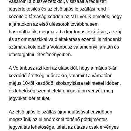
vásárolni a buszvezetőktől, visszaáll a fedélzeti
jegyértékesítés és az első ajtós felszállási rend –
közölte a társaság kedden az MTI-vel. Kiemelték, hogy
a járatokon az első üléssorok továbbra sem
használhatók, megmarad a kordonos lezárásuk, a száj
és az orr maszkkal való eltakarása ezentúl is mindenki
számára kötelező a Volánbusz valamennyi járatán és
utasforgalmi létesítményeiben.
A Volánbusz azt kéri az utasoktól, hogy a május 3-án
kezdődő érettségi időszakra, valamint a várhatóan
május 10-től kezdődő iskolanyitásra tekintettel időben,
és lehetőség szerint elektronikus úton vegyék meg
jegyüket, bérletüket.
Az első ajtós felszállás újraindulásával egyidőben
megszűnik az ellenőröknél történő pótdíjmentes
jegyváltás lehetősége, tehát az utazás csak érvényes