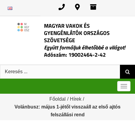
Kihagyás
MAGYAR VAKOK ÉS
GYENGÉNLÁTÓK ORSZÁGOS
SZÖVETSÉGE
Együtt formáljuk élhetőbbé a világot!
Adószám: 19002464-2-42
Keresés:
Men
Főoldal
/
Hírek
/
Volánbusz: május 1-jétől visszaáll az első ajtós
felszállási rend