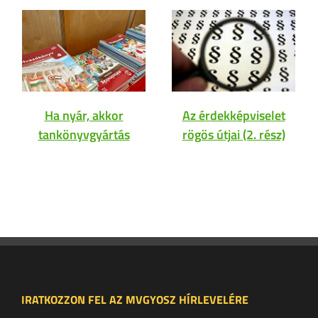
Ha nyár, akkor
Az érdekképviselet
tankönyvgyártás
rögös útjai (2. rész)
IRATKOZZON FEL AZ MVGYOSZ HÍRLEVELÉRE