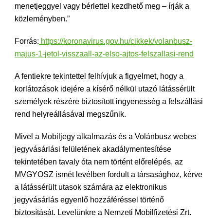
menetjeggyel vagy bérlettel kezdhető meg – írják a
közleményben.”
Forrás:
https://koronavirus.gov.hu/cikkek/volanbusz-
majus-1-jetol-visszaall-az-elso-ajtos-felszallasi-rend
A fentiekre tekintettel felhívjuk a figyelmet, hogy a
korlátozások idejére a kísérő nélkül utazó látássérült
személyek részére biztosított ingyenesség a felszállási
rend helyreállásával megszűnik.
Mivel a Mobiljegy alkalmazás és a Volánbusz webes
jegyvásárlási felületének akadálymentesítése
tekintetében tavaly óta nem történt előrelépés, az
MVGYOSZ ismét levélben fordult a társasághoz, kérve
a látássérült utasok számára az elektronikus
jegyvásárlás egyenlő hozzáféréssel történő
biztosítását. Levelünkre a Nemzeti Mobilfizetési Zrt.