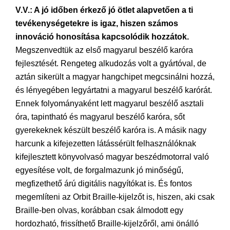
V.V.: A jó időben érkező jó ötlet alapvetően a ti
tevékenységetekre is igaz, hiszen számos
innováció honosítása kapcsolódik hozzátok.
Megszenvedtük az első magyarul beszélő karóra
fejlesztését. Rengeteg alkudozás volt a gyártóval, de
aztán sikerült a magyar hangchipet megcsinálni hozzá,
és lényegében legyártatni a magyarul beszélő karórát.
Ennek folyományaként lett magyarul beszélő asztali
óra, tapintható és magyarul beszélő karóra, sőt
gyerekeknek készült beszélő karóra is. A másik nagy
harcunk a kifejezetten látássérült felhasználóknak
kifejlesztett könyvolvasó magyar beszédmotorral való
egyesítése volt, de forgalmazunk jó minőségű,
megfizethető árú digitális nagyítókat is. És fontos
megemlíteni az Orbit Braille-kijelzőt is, hiszen, aki csak
Braille-ben olvas, korábban csak álmodott egy
hordozható, frissíthető Braille-kijelzőről, ami önálló