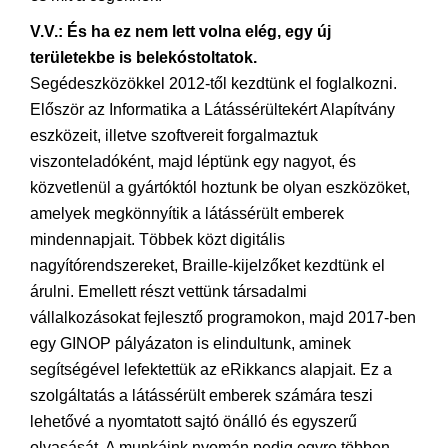
V.V.: És ha ez nem lett volna elég, egy új
területekbe is belekóstoltatok.
Segédeszközökkel 2012-től kezdtünk el foglalkozni.
Először az Informatika a Látássérültekért Alapítvány
eszközeit, illetve szoftvereit forgalmaztuk
viszonteladóként, majd léptünk egy nagyot, és
közvetlenül a gyártóktól hoztunk be olyan eszközöket,
amelyek megkönnyítik a látássérült emberek
mindennapjait. Többek közt digitális
nagyítórendszereket, Braille-kijelzőket kezdtünk el
árulni. Emellett részt vettünk társadalmi
vállalkozásokat fejlesztő programokon, majd 2017-ben
egy GINOP pályázaton is elindultunk, aminek
segítségével lefektettük az eRikkancs alapjait. Ez a
szolgáltatás a látássérült emberek számára teszi
lehetővé a nyomtatott sajtó önálló és egyszerű
olvasását. A munkáink nyomán pedig egyre többen