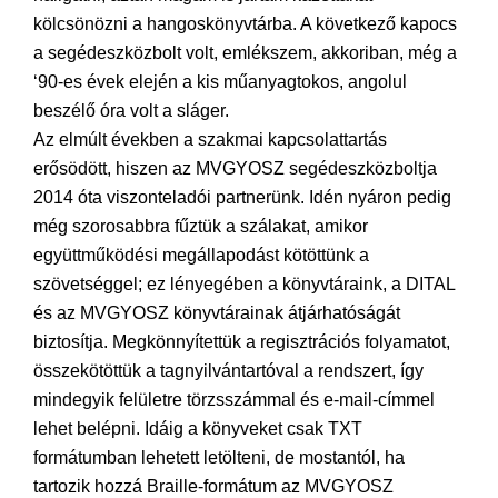
kölcsönözni a hangoskönyvtárba. A következő kapocs
a segédeszközbolt volt, emlékszem, akkoriban, még a
‘90-es évek elején a kis műanyagtokos, angolul
beszélő óra volt a sláger.
Az elmúlt években a szakmai kapcsolattartás
erősödött, hiszen az MVGYOSZ segédeszközboltja
2014 óta viszonteladói partnerünk. Idén nyáron pedig
még szorosabbra fűztük a szálakat, amikor
együttműködési megállapodást kötöttünk a
szövetséggel; ez lényegében a könyvtáraink, a DITAL
és az MVGYOSZ könyvtárainak átjárhatóságát
biztosítja. Megkönnyítettük a regisztrációs folyamatot,
összekötöttük a tagnyilvántartóval a rendszert, így
mindegyik felületre törzsszámmal és e-mail-címmel
lehet belépni. Idáig a könyveket csak TXT
formátumban lehetett letölteni, de mostantól, ha
tartozik hozzá Braille-formátum az MVGYOSZ