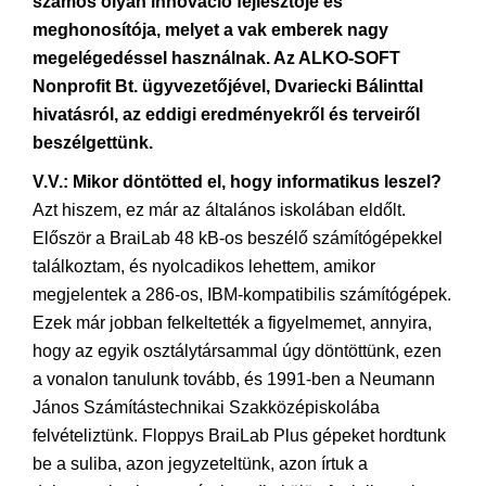
számos olyan innováció fejlesztője és
meghonosítója, melyet a vak emberek nagy
megelégedéssel használnak. Az ALKO-SOFT
Nonprofit Bt. ügyvezetőjével, Dvariecki Bálinttal
hivatásról, az eddigi eredményekről és terveiről
beszélgettünk.
V.V.: Mikor döntötted el, hogy informatikus leszel?
Azt hiszem, ez már az általános iskolában eldőlt.
Először a BraiLab 48 kB-os beszélő számítógépekkel
találkoztam, és nyolcadikos lehettem, amikor
megjelentek a 286-os, IBM-kompatibilis számítógépek.
Ezek már jobban felkeltették a figyelmemet, annyira,
hogy az egyik osztálytársammal úgy döntöttünk, ezen
a vonalon tanulunk tovább, és 1991-ben a Neumann
János Számítástechnikai Szakközépiskolába
felvételiztünk. Floppys BraiLab Plus gépeket hordtunk
be a suliba, azon jegyzeteltünk, azon írtuk a