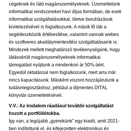
cégeknek és látó magánszemélyeknek. Üzemeltetünk
informatikai rendszereket havi díjas formában, de eseti
informatikai szolgáltatásokkal, illetve beruházások
kivitelezésével is foglalkozunk. A másik fő láb a
segédeszközök értékesítése, valamint vannak webes
és szoftveres akadálymentesítési szolgáltatásaink is.
Mindezek mellett meghatározó tevékenységünk, hogy
látássérült magánszemélyeknek informatikai
támogatást nyújtunk a mindenkori ár 50%-áért.
Egyedül oktatással nem foglalkozunk, mert arra már
nincs kapacitásunk. Másként viszont hozzájárulunk a
tudásmegosztáshoz, például a díjmentes DITAL
könyvtár üzemeltetésével.
V.V.: Az irodalom ráadásul további szolgáltatást
hozott a portfóliótokba.
Így van, a legújabb „gyerekünk” egy kiadó, amit 2021-
ben indítottunk el, és kifejezetten elektronikus és