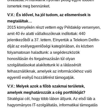
ismertek meg bennünket.
V.V.: És idővel, ha jól tudom, az elismerések is
megtaláltak…
2015 környékén részt vettem egy Példakép versenyen,
amit 40 év alatti vállalkozóknak indítottak: 440
jelentkezőből a 37. lettem. Elnyertük a Telekom Delfin-
díját az esélyegyenlőségi kategóriában, és közben
folyamatosan haladtunk: a segédeszközök
honosításán és forgalmazásán túl olyan
szolgáltatásokat alakítottunk ki a látássérült
felhasználóknak, amelyek az információkhoz való
egyenlő esélyű hozzáférést támogatják.
V.V.: Melyek azok a főbb szakmai területek,
amelyek meghatározzák a cég portfólióját?
Stratégiai cél, hogy több lábon álljunk. Az első láb a
hagyományos IT-szolgáltatás, informatikai támogatás