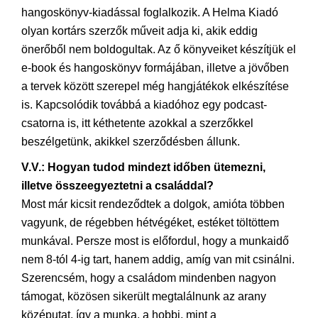
hangoskönyv-kiadással foglalkozik. A Helma Kiadó
olyan kortárs szerzők műveit adja ki, akik eddig
önerőből nem boldogultak. Az ő könyveiket készítjük el
e-book és hangoskönyv formájában, illetve a jövőben
a tervek között szerepel még hangjátékok elkészítése
is. Kapcsolódik továbbá a kiadóhoz egy podcast-
csatorna is, itt kéthetente azokkal a szerzőkkel
beszélgetünk, akikkel szerződésben állunk.
V.V.: Hogyan tudod mindezt időben ütemezni,
illetve összeegyeztetni a családdal?
Most már kicsit rendeződtek a dolgok, amióta többen
vagyunk, de régebben hétvégéket, estéket töltöttem
munkával. Persze most is előfordul, hogy a munkaidő
nem 8-tól 4-ig tart, hanem addig, amíg van mit csinálni.
Szerencsém, hogy a családom mindenben nagyon
támogat, közösen sikerült megtalálnunk az arany
középutat, így a munka, a hobbi, mint a