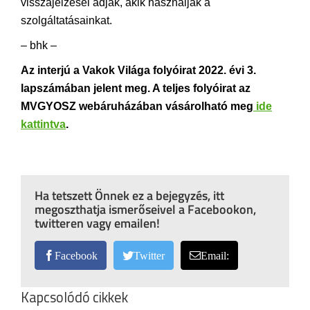
visszajelzései adják, akik használják a
szolgáltatásainkat.
– bhk –
Az interjú a Vakok Világa folyóirat 2022. évi 3.
lapszámában jelent meg. A teljes folyóirat az
MVGYOSZ webáruházában vásárolható meg
ide
kattintva
.
Ha tetszett Önnek ez a bejegyzés, itt
megoszthatja ismerőseivel a Facebookon,
twitteren vagy emailen!
Facebook
Twitter
Email:
Kapcsolódó cikkek