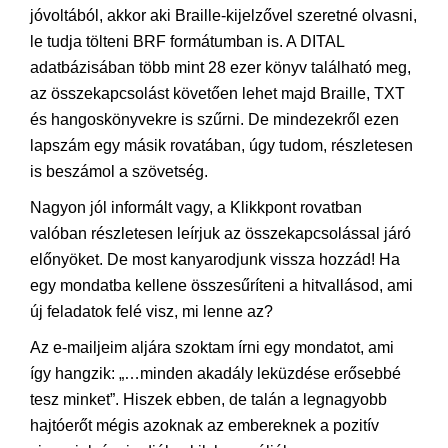
jóvoltából, akkor aki Braille-kijelzővel szeretné olvasni,
le tudja tölteni BRF formátumban is. A DITAL
adatbázisában több mint 28 ezer könyv található meg,
az összekapcsolást követően lehet majd Braille, TXT
és hangoskönyvekre is szűrni. De mindezekről ezen
lapszám egy másik rovatában, úgy tudom, részletesen
is beszámol a szövetség.
Nagyon jól informált vagy, a Klikkpont rovatban
valóban részletesen leírjuk az összekapcsolással járó
előnyöket. De most kanyarodjunk vissza hozzád! Ha
egy mondatba kellene összesűríteni a hitvallásod, ami
új feladatok felé visz, mi lenne az?
Az e-mailjeim aljára szoktam írni egy mondatot, ami
így hangzik: „…minden akadály leküzdése erősebbé
tesz minket”. Hiszek ebben, de talán a legnagyobb
hajtóerőt mégis azoknak az embereknek a pozitív