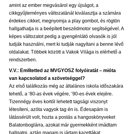
amint az ember megvásárol egy újságot, a
cikkgyűjteményes változatánál kiválasztja a számára
érdekes cikket, megnyomja a play gombot, és rögtön
hallgathatja is a beépített beszédmotor segítségével. A
képes változatot pedig a gyengénlátó olvasók is jól
tudják használni, mert ki tudják nagyítani a benne lévő
oldalakat. Többek között a Vakok Világa is elérhető a
rendszerben.
V.V.: Említetted az MVGYOSZ folyóiratát – mióta
van kapcsolatod a szövetséggel?
Az első találkozás még az általános iskola időszakára
tehető, a ‘80-as évek végére, ‘90-es évek elejére.
Tizennégy éves kortól lehetett tagsági viszonyt
létesíteni, azóta vagyok tag én is. Édesapám is
látássérült volt, hozta a postás a hangoskönyveket
Balatonboglárra, azokat már gyermekként imádtam
hallgatni, aztán magam is jártam kazettákat