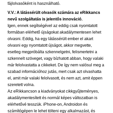
fájlolvasóként is használható.
V.V.: A látássérült olvasók számára az eRikkancs
nevű szolgáltatás is jelentős innováció.
Igen, ennek segítségével az eddig csak nyomtatott
formában elérhető újságokat akadálymentesen lehet
olvasni. Eddig, ha egy látássérült ember el akart
olvasni egy nyomtatott újságot, akkor megvette,
esetleg megpróbálta szkennelgetni, felismertetni a
szkennelt szöveget, vagy bízhatott abban, hogy valaki
már felolvastatta a cikkeket. De így nem valósul meg a
szabad információhoz jutás, mert csak azt olvashatta
el, amit már valaki felolvasott, és nem azt, amit éppen
szeretett volna.
Az eRikkancson a kiadványokat cikkgyűjteményes,
akadálymentesített és normál képes változatban is
elérhetővé tesszük. iPhone-on, Androidon és
számítógépen le lehet tölteni egy alkalmazást, és