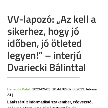
VV-lapozó: „Az kell a
sikerhez, hogy jó
időben, jó ötleted
legyen!” – interjú
Dvariecki Bálinttal
Hegedűs Katalin
2023-09-01T10:44:02+02:00
2023. február
24.
|
Látássérült informatikai szakember, cégvezető,