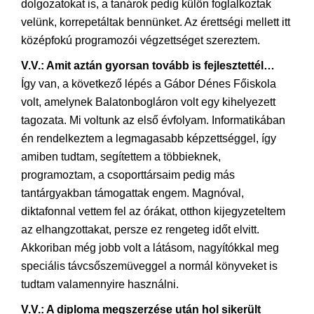
dolgozatokat is, a tanárok pedig külön foglalkoztak
velünk, korrepetáltak bennünket. Az érettségi mellett itt
középfokú programozói végzettséget szereztem.
V.V.: Amit aztán gyorsan tovább is fejlesztettél…
Így van, a következő lépés a Gábor Dénes Főiskola
volt, amelynek Balatonbogláron volt egy kihelyezett
tagozata. Mi voltunk az első évfolyam. Informatikában
én rendelkeztem a legmagasabb képzettséggel, így
amiben tudtam, segítettem a többieknek,
programoztam, a csoporttársaim pedig más
tantárgyakban támogattak engem. Magnóval,
diktafonnal vettem fel az órákat, otthon kijegyzeteltem
az elhangzottakat, persze ez rengeteg időt elvitt.
Akkoriban még jobb volt a látásom, nagyítókkal meg
speciális távcsőszemüveggel a normál könyveket is
tudtam valamennyire használni.
V.V.: A diploma megszerzése után hol sikerült