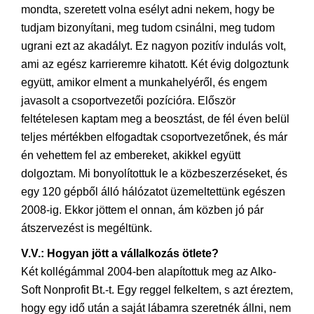
mondta, szeretett volna esélyt adni nekem, hogy be
tudjam bizonyítani, meg tudom csinálni, meg tudom
ugrani ezt az akadályt. Ez nagyon pozitív indulás volt,
ami az egész karrieremre kihatott. Két évig dolgoztunk
együtt, amikor elment a munkahelyéről, és engem
javasolt a csoportvezetői pozícióra. Először
feltételesen kaptam meg a beosztást, de fél éven belül
teljes mértékben elfogadtak csoportvezetőnek, és már
én vehettem fel az embereket, akikkel együtt
dolgoztam. Mi bonyolítottuk le a közbeszerzéseket, és
egy 120 gépből álló hálózatot üzemeltettünk egészen
2008-ig. Ekkor jöttem el onnan, ám közben jó pár
átszervezést is megéltünk.
V.V.: Hogyan jött a vállalkozás ötlete?
Két kollégámmal 2004-ben alapítottuk meg az Alko-
Soft Nonprofit Bt.-t. Egy reggel felkeltem, s azt éreztem,
hogy egy idő után a saját lábamra szeretnék állni, nem