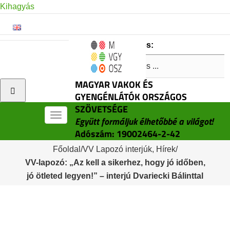
Kihagyás
Keresés:
MAGYAR VAKOK ÉS
GYENGÉNLÁTÓK ORSZÁGOS
SZÖVETSÉGE
Menü
Együtt formáljuk élhetőbbé a világot!
Adószám: 19002464-2-42
Főoldal
/
VV Lapozó interjúk
,
Hírek
/
VV-lapozó: „Az kell a sikerhez, hogy jó időben,
jó ötleted legyen!” – interjú Dvariecki Bálinttal