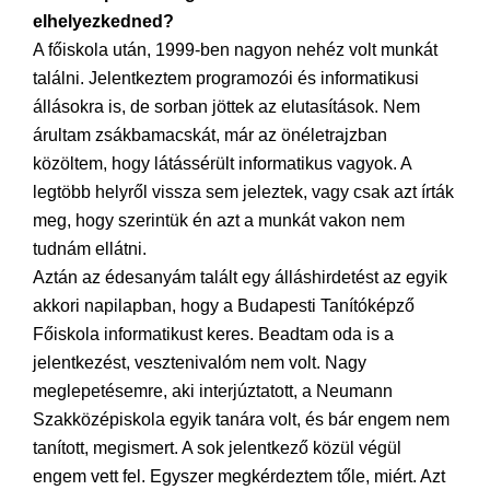
elhelyezkedned?
A főiskola után, 1999-ben nagyon nehéz volt munkát
találni. Jelentkeztem programozói és informatikusi
állásokra is, de sorban jöttek az elutasítások. Nem
árultam zsákbamacskát, már az önéletrajzban
közöltem, hogy látássérült informatikus vagyok. A
legtöbb helyről vissza sem jeleztek, vagy csak azt írták
meg, hogy szerintük én azt a munkát vakon nem
tudnám ellátni.
Aztán az édesanyám talált egy álláshirdetést az egyik
akkori napilapban, hogy a Budapesti Tanítóképző
Főiskola informatikust keres. Beadtam oda is a
jelentkezést, vesztenivalóm nem volt. Nagy
meglepetésemre, aki interjúztatott, a Neumann
Szakközépiskola egyik tanára volt, és bár engem nem
tanított, megismert. A sok jelentkező közül végül
engem vett fel. Egyszer megkérdeztem tőle, miért. Azt