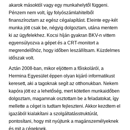
akarok másoktól vagy egy munkahelytől függeni.
Pénzem nem volt, így folyószámlahitelből
finanszíroztam az egész cégalapítást. Eleinte egy-két
munka jött csak be, négyig dolgoztam, utána mentem
ki az ügyfelekhez. Kocsi híján gyakran BKV-n vittem
egyensúlyozva a gépet és a CRT-monitort a
megrendelőhöz, hogy időben leszállítsam. Küzdelmes
időszak volt.
Aztán 2008-ban, mikor eljöttem a főiskoláról, a
Hermina Egyesület éppen olyan kijáró informatikust
keresett, aki a tagoknak segít az otthonukban. Nekem
kapóra jött ez a lehetőség, mert kötetlen munkaidőben
dolgoztam, magamnak osztottam be a feladatokat, így
mellette a céget is tudtam fejleszteni. Akkor kezdtem el
igazából kialakítani a szolgáltatásstruktúrát,
pontosítani, hogy mit nyújtunk a magánszemélyeknek
és mit a cégeknek.