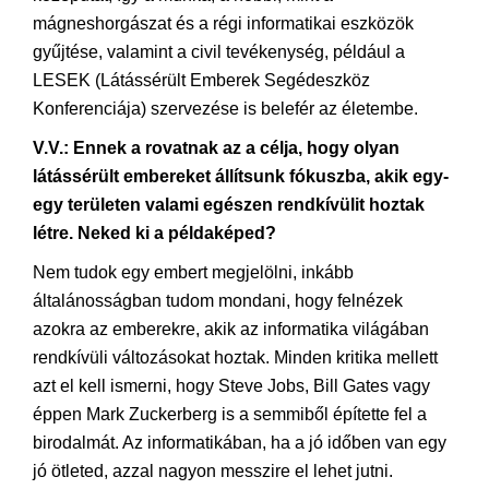
mágneshorgászat és a régi informatikai eszközök
gyűjtése, valamint a civil tevékenység, például a
LESEK (Látássérült Emberek Segédeszköz
Konferenciája) szervezése is belefér az életembe.
V.V.: Ennek a rovatnak az a célja, hogy olyan
látássérült embereket állítsunk fókuszba, akik egy-
egy területen valami egészen rendkívülit hoztak
létre. Neked ki a példaképed?
Nem tudok egy embert megjelölni, inkább
általánosságban tudom mondani, hogy felnézek
azokra az emberekre, akik az informatika világában
rendkívüli változásokat hoztak. Minden kritika mellett
azt el kell ismerni, hogy Steve Jobs, Bill Gates vagy
éppen Mark Zuckerberg is a semmiből építette fel a
birodalmát. Az informatikában, ha a jó időben van egy
jó ötleted, azzal nagyon messzire el lehet jutni.