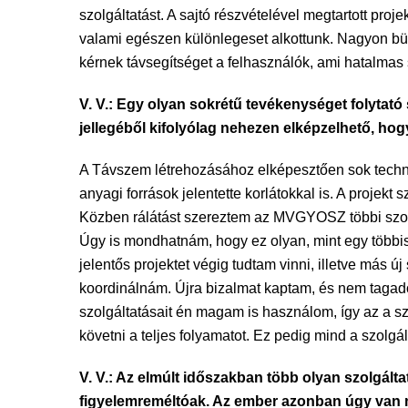
szolgáltatást. A sajtó részvételével megtartott p
valami egészen különlegeset alkottunk. Nagyon bü
kérnek távsegítséget a felhasználók, ami hatalma
V. V.: Egy olyan sokrétű tevékenységet folytató
jellegéből kifolyólag nehezen elképzelhető, hogy
A Távszem létrehozásához elképesztően sok technik
anyagi források jelentette korlátokkal is. A proje
Közben rálátást szereztem az MVGYOSZ többi szolg
Úgy is mondhatnám, hogy ez olyan, mint egy többis
jelentős projektet végig tudtam vinni, illetve más ú
koordinálnám. Újra bizalmat kaptam, és nem tagado
szolgáltatásait én magam is használom, így az a sz
követni a teljes folyamatot. Ez pedig mind a szolgá
V. V.: Az elmúlt időszakban több olyan szolgált
figyelemreméltóak. Az ember azonban úgy van me