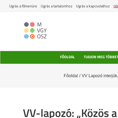
Kihagyás
Ugrás a főmenüre
Ugrás a tartalomhoz
Ugrás a kapcsolathoz
FŐOLDAL
TUDJON MEG TÖBBE
Főoldal
/
VV Lapozó interjúk
VV-lapozó: „Közös a 