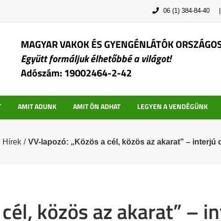
06 (1) 384-84-40
MAGYAR VAKOK ÉS GYENGÉNLÁTÓK ORSZÁGO
Együtt formáljuk élhetőbbé a világot!
Adószám: 19002464-2-42
T
AMIT ADUNK
AMIT ÖN ADHAT
LEGYEN A VENDÉGÜNK
,
Hírek
/
VV-lapozó: „Közös a cél, közös az akarat” – interjú
cél, közös az akarat” – i