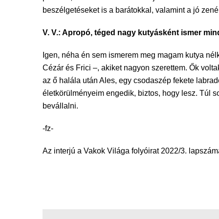
beszélgetéseket is a barátokkal, valamint a jó zen
V. V.: Apropó, téged nagy kutyásként ismer mi
Igen, néha én sem ismerem meg magam kutya nélkül
Cézár és Frici –, akiket nagyon szerettem. Ők volt
az ő halála után Ales, egy csodaszép fekete labrad
életkörülményeim engedik, biztos, hogy lesz. Túl 
bevállalni.
-fz-
Az interjú a Vakok Világa folyóirat 2022/3. lapsz