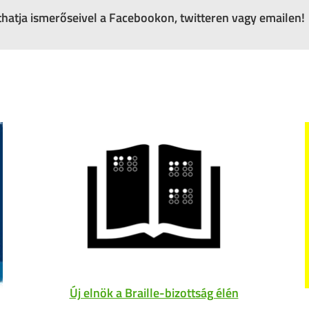
zthatja ismerőseivel a Facebookon, twitteren vagy emailen!
Új elnök a Braille-bizottság élén