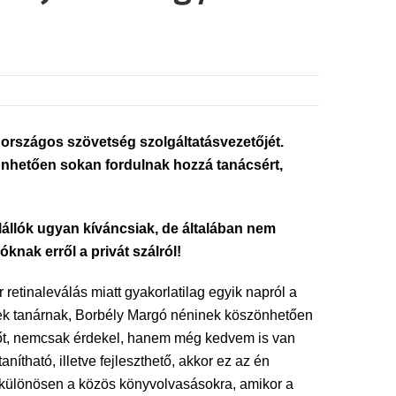
országos szövetség szolgáltatásvezetőjét.
önhetően sokan fordulnak hozzá tanácsért,
ülállók ugyan kíváncsiak, de általában nem
óknak erről a privát szálról!
retinaleválás miatt gyakorlatilag egyik napról a
emek tanárnak, Borbély Margó néninek köszönhetően
 sőt, nemcsak érdekel, hanem még kedvem is van
tható, illetve fejleszthető, akkor ez az én
 különösen a közös könyvolvasásokra, amikor a