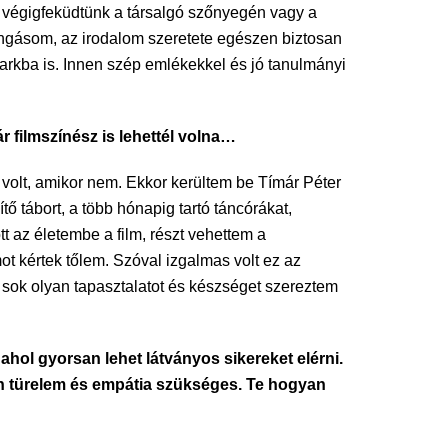
kor végigfeküdtünk a társalgó szőnyegén vagy a
jongásom, az irodalom szeretete egészen biztosan
parkba is. Innen szép emlékekkel és jó tanulmányi
r filmszínész is lehettél volna…
s volt, amikor nem. Ekkor kerültem be Tímár Péter
ő tábort, a több hónapig tartó táncórákat,
t az életembe a film, részt vehettem a
ot kértek tőlem. Szóval izgalmas volt ez az
 sok olyan tapasztalatot és készséget szereztem
ahol gyorsan lehet látványos sikereket elérni.
an türelem és empátia szükséges. Te hogyan