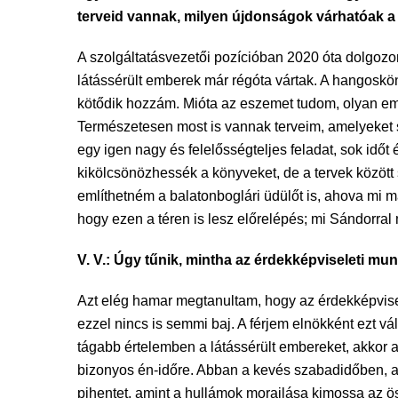
terveid vannak, milyen újdonságok várhatóak 
A szolgáltatásvezetői pozícióban 2020 óta dolgozom
látássérült emberek már régóta vártak. A hangoskön
kötődik hozzám. Mióta az eszemet tudom, olyan ember
Természetesen most is vannak terveim, amelyeket s
egy igen nagy és felelősségteljes feladat, sok időt 
kikölcsönözhessék a könyveket, de a tervek közöt
említhetném a balatonboglári üdülőt is, ahova mi m
hogy ezen a téren is lesz előrelépés; mi Sándorral
V. V.: Úgy tűnik, mintha az érdekképviseleti mu
Azt elég hamar megtanultam, hogy az érdekképvise
ezzel nincs is semmi baj. A férjem elnökként ezt vá
tágabb értelemben a látássérült embereket, akkor 
bizonyos én-időre. Abban a kevés szabadidőben, a
pihentet, amint a hullámok morajlása kimossa az ö