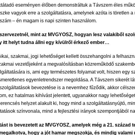
rojektátadó eseményen élőben demonstráltuk a Távszem éles műkö
szke vagyok erre a szolgáltatásra, amelynek azóta is töretle
s szám – én magam is napi szinten használom.
 szervezetnél, mint az MVGYOSZ, hogyan lesz valakiből szol
 itt helyt tudna állni egy kívülről érkező ember…
ai, szakmai, jogi lehetőséget kellett összehangolni a felhaszn
kt szakmai vezetőjeként a megvalósításban közreműködő szakembe
áltatására is, ami egy természetes folyamat volt, hiszen egy 
meretlenes egyenletrendszer megoldása. A Távszem sikerét látva
j szolgáltatások bevezetése is a nevemhez fűződik, akkor célszerű
m, ez hatalmas kihívást jelentett, ugyanakkor nagy lehetősége
erencsés helyzet alakult ki, hogy mind a szolgáltatásnyújtó, mi
ltatások színvonala, mind a fejlesztési irányok szempontjából n
atást is bevezetett az MVGYOSZ, amelyek még a 21. század te
galkotva, hogy a jót hamar megszokja, és mindig valami úja