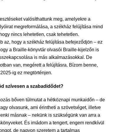
lesztéseket valósíthattunk meg, amelyekre a
lyóirat megreformálása, a székház felújítása mind
hogy nincs lehetetlen, csak tehetetlen.
 az, hogy a székház felújítása befejeződjön – ez
ogy a Braille-könyvtár olvasói Braille-kijelzőn is
 összekapcsolása is más alkalmazásokkal. De
otban van, megérett a felújításra. Bízom benne,
 2025-ig ez megtörténjen.
ltöd szívesen a szabadidődet?
kozás bőven túlmutat a hétköznapi munkaidőn – de
agy olvasunk, ami érintheti a szövetséget, illetve
ndenki másnak – nekünk is szükségünk van arra a
skönyveket. És imádom a tengert, engem rendkívül
pongot, de nagyon szeretem a tartalmas