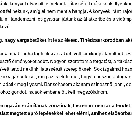
ránk, könyvet olvasott fel nekünk, látássérült diákoknak. Ilyen
ott fel nekünk, amíg el nem ment a hangja. A könyvek iránti ra
ndulni, tandemezni, és gyakran jártunk az állatkertbe és a vidám
 közé.
ig, nagy vargabetűket írt le az életed. Tinédzserkorodban aká
rsamnak: néha lógtunk az órákról, volt, amikor jól tanultunk, é
ztő élményeket adott. Nagyon szerettem a forgatást, a felkészít
tt tartott nekünk, látássérült szereplőknek. Sok izgalmat hozot
kra jártunk, sőt, még az is előfordult, hogy a buszon autogram
án adatik meg ilyesmi. Bár sohasem akartam színésznő lenni, de
okoz gondot, ha sok ember előtt kell megszólalnom.
nem igazán számítanak vonzónak, hiszen ez nem az a terület, 
tt megtett apró lépésekkel lehet elérni, amihez elsősorb