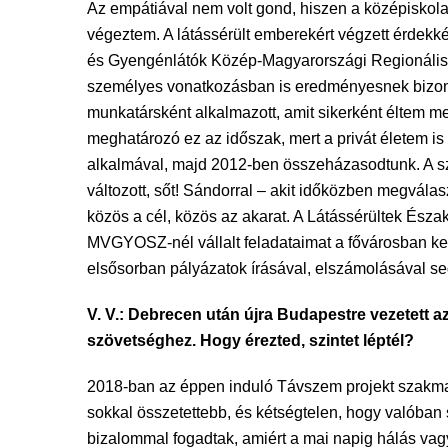
Az empátiával nem volt gond, hiszen a középiskola
végeztem. A látássérült emberekért végzett érdek
és Gyengénlátók Közép-Magyarországi Regionális Eg
személyes vonatkozásban is eredményesnek bizonyul
munkatársként alkalmazott, amit sikerként éltem me
meghatározó ez az időszak, mert a privát életem i
alkalmával, majd 2012-ben összeházasodtunk. A sz
változott, sőt! Sándorral – akit időközben megvála
közös a cél, közös az akarat. A Látássérültek Észa
MVGYOSZ-nél vállalt feladataimat a fővárosban kell
elsősorban pályázatok írásával, elszámolásával se
V. V.: Debrecen után újra Budapestre vezetett a
szövetséghez. Hogy érezted, szintet léptél?
2018-ban az éppen induló Távszem projekt szakm
sokkal összetettebb, és kétségtelen, hogy valóba
bizalommal fogadtak, amiért a mai napig hálás vagy