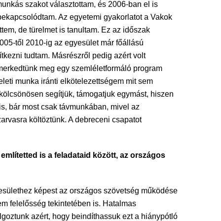
munkás szakot választottam, és 2006-ban el is
 bekapcsolódtam. Az egyetemi gyakorlatot a Vakok
em, de türelmet is tanultam. Ez az időszak
005-től 2010-ig az egyesület már főállású
tkezni tudtam. Másrészről pedig azért volt
 ismerkedtünk meg egy szemléletformáló program
eti munka iránti elkötelezettségem mit sem
 kölcsönösen segítjük, támogatjuk egymást, hiszen
 is, bár most csak távmunkában, mivel az
arvasra költöztünk. A debreceni csapatot
mlítetted is a feladataid között, az országos
esülethez képest az országos szövetség működése
m felelősség tekintetében is. Hatalmas
lgoztunk azért, hogy beindíthassuk ezt a hiánypótló