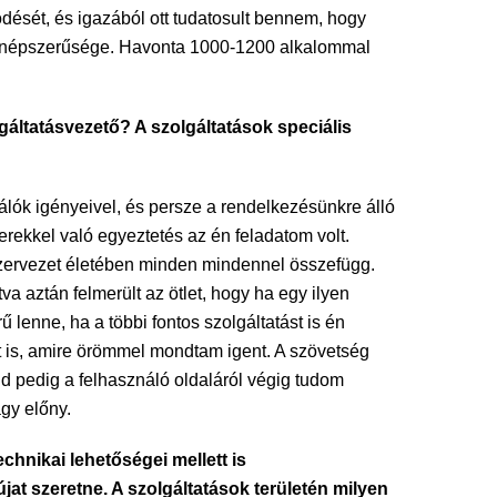
dését, és igazából ott tudatosult bennem, hogy
n a népszerűsége. Havonta 1000-1200 alkalommal
gáltatásvezető? A szolgáltatások speciális
álók igényeivel, és persze a rendelkezésünkre álló
rekkel való egyeztetés az én feladatom volt.
szervezet életében minden mindennel összefügg.
 aztán felmerült az ötlet, hogy ha egy ilyen
 lenne, ha a többi fontos szolgáltatást is én
t is, amire örömmel mondtam igent. A szövetség
nd pedig a felhasználó oldaláról végig tudom
agy előny.
chnikai lehetőségei mellett is
t szeretne. A szolgáltatások területén milyen