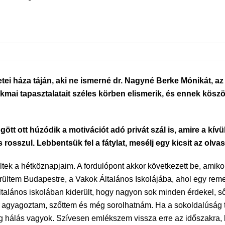
 háza táján, aki ne ismerné dr. Nagyné Berke Mónikát, az 
mai tapasztalatait széles körben elismerik, és ennek kösz
ött ott húzódik a motivációt adó privát szál is, amire a kív
rosszul. Lebbentsük fel a fátylat, mesélj egy kicsit az olvas
ek a hétköznapjaim. A fordulópont akkor következett be, amikor 
erültem Budapestre, a Vakok Általános Iskolájába, ahol egy r
 általános iskolában kiderült, hogy nagyon sok minden érdekel,
agyagoztam, szőttem és még sorolhatnám. Ha a sokoldalúság taní
ig hálás vagyok. Szívesen emlékszem vissza erre az időszakra,