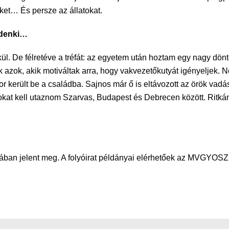
éket… És persze az állatokat.
ndenki…
. De félretéve a tréfát: az egyetem után hoztam egy nagy dönt
ak azok, akik motiváltak arra, hogy vakvezetőkutyát igényeljek.
or került be a családba. Sajnos már ő is eltávozott az örök vad
sokat kell utaznom Szarvas, Budapest és Debrecen között. Ritk
ámában jelent meg. A folyóirat példányai elérhetőek az MVGYOS