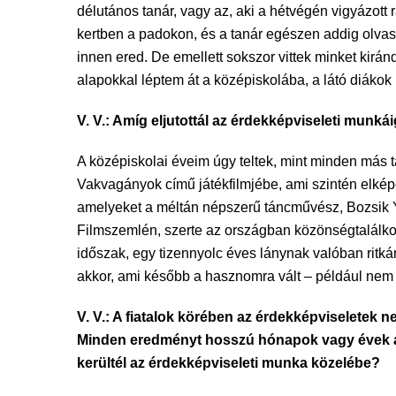
délutános tanár, vagy az, aki a hétvégén vigyázott 
kertben a padokon, és a tanár egészen addig olvas
innen ered. De emellett sokszor vittek minket kirá
alapokkal léptem át a középiskolába, a látó diákok
V. V.: Amíg eljutottál az érdekképviseleti munká
A középiskolai éveim úgy teltek, mint minden más tá
Vakvagányok című játékfilmjébe, ami szintén elképes
amelyeket a méltán népszerű táncművész, Bozsik Yve
Filmszemlén, szerte az országban közönségtalálkozó
időszak, egy tizennyolc éves lánynak valóban ritk
akkor, ami később a hasznomra vált – például nem 
V. V.: A fiatalok körében az érdekképviseletek 
Minden eredményt hosszú hónapok vagy évek ala
kerültél az érdekképviseleti munka közelébe?