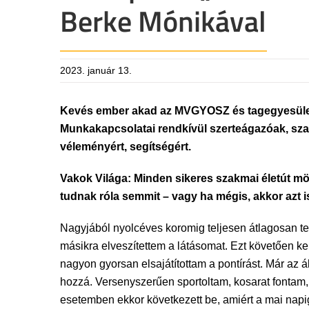
Berke Mónikával
2023. január 13.
Kevés ember akad az MVGYOSZ és tagegyesületei
Munkakapcsolatai rendkívül szerteágazóak, szak
véleményért, segítségért.
Vakok Világa: Minden sikeres szakmai életút mög
tudnak róla semmit – vagy ha mégis, akkor azt is 
Nagyjából nyolcéves koromig teljesen átlagosan telt
másikra elveszítettem a látásomat. Ezt követően k
nagyon gyorsan elsajátítottam a pontírást. Már az
hozzá. Versenyszerűen sportoltam, kosarat fontam, 
esetemben ekkor következett be, amiért a mai nap