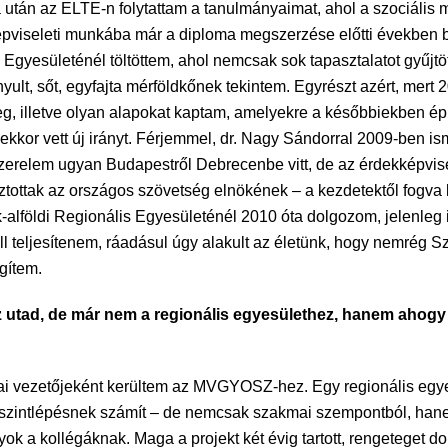
 után az ELTE-n folytattam a tanulmányaimat, ahol a szociális 
képviseleti munkába már a diploma megszerzése előtti években
yesületénél töltöttem, ahol nemcsak sok tapasztalatot gyűjtött
t, sőt, egyfajta mérföldkőnek tekintem. Egyrészt azért, mert 2
g, illetve olyan alapokat kaptam, amelyekre a későbbiekben épí
s ekkor vett új irányt. Férjemmel, dr. Nagy Sándorral 2009-ben
erelem ugyan Budapestről Debrecenbe vitt, de az érdekképvisel
sztottak az országos szövetség elnökének – a kezdetektől fogva
k-alföldi Regionális Egyesületénél 2010 óta dolgozom, jelenleg
 teljesítenem, ráadásul úgy alakult az életünk, hogy nemrég Sz
gítem.
z utad, de már nem a regionális egyesülethez, hanem ahogy e
ai vezetőjeként kerültem az MVGYOSZ-hez. Egy regionális egy
n szintlépésnek számít – de nemcsak szakmai szempontból, hane
ok a kollégáknak. Maga a projekt két évig tartott, rengeteget do