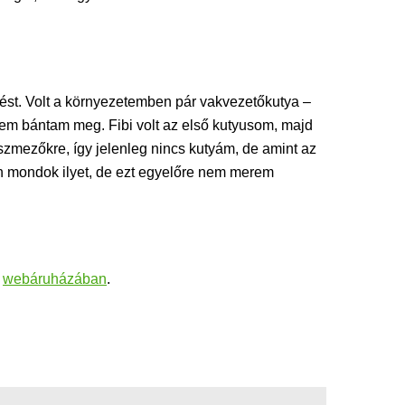
ést. Volt a környezetemben pár vakvezetőkutya –
 Nem bántam meg. Fibi volt az első kutyusom, majd
ászmezőkre, így jelenleg nincs kutyám, de amint az
án mondok ilyet, de ezt egyelőre nem merem
Z
webáruházában
.