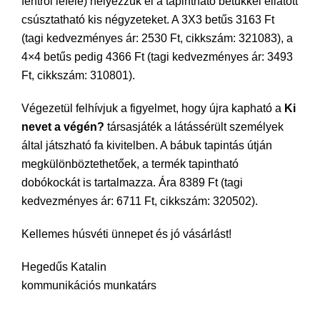
fentről lefelé) helyezzük el a tapintható betűkkel ellátott
csúsztatható kis négyzeteket. A 3X3 betűs 3163 Ft
(tagi kedvezményes ár: 2530 Ft, cikkszám: 321083), a
4×4 betűs pedig 4366 Ft (tagi kedvezményes ár: 3493
Ft, cikkszám: 310801).
Végezetül felhívjuk a figyelmet, hogy újra kapható a
Ki
nevet a végén?
társasjáték a látássérült személyek
által játszható fa kivitelben. A bábuk tapintás útján
megkülönböztethetőek, a termék tapintható
dobókockát is tartalmazza. Ára 8389 Ft (tagi
kedvezményes ár: 6711 Ft, cikkszám: 320502).
Kellemes húsvéti ünnepet és jó vásárlást!
Hegedűs Katalin
kommunikációs munkatárs