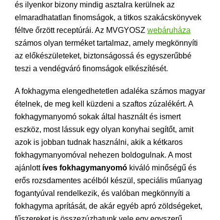
és ilyenkor bizony mindig asztalra kerülnek az
elmaradhatatlan finomságok, a titkos szakácskönyvek
féltve őrzött receptúrái. Az MVGYOSZ
webáruháza
számos olyan terméket tartalmaz, amely megkönnyíti
az előkészületeket, biztonságossá és egyszerűbbé
teszi a vendégváró finomságok elkészítését.
A fokhagyma elengedhetetlen adaléka számos magyar
ételnek, de meg kell küzdeni a szaftos zúzalékért. A
fokhagymanyomó sokak által használt és ismert
eszköz, most lássuk egy olyan konyhai segítőt, amit
azok is jobban tudnak használni, akik a kétkaros
fokhagymanyomóval nehezen boldogulnak. A most
ajánlott
íves fokhagymanyomó
kiváló minőségű és
erős rozsdamentes acélból készül, speciális műanyag
fogantyúval rendelkezik, és valóban megkönnyíti a
fokhagyma aprítását, de akár egyéb apró zöldségeket,
fűszereket is összezúzhatunk vele egy egyszerű