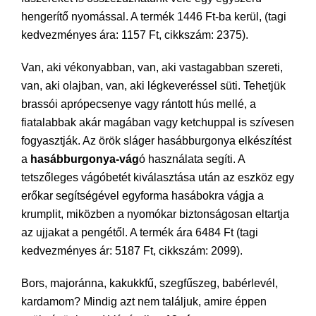
hengerítő nyomással. A termék 1446 Ft-ba kerül, (tagi
kedvezményes ára: 1157 Ft, cikkszám: 2375).
Van, aki vékonyabban, van, aki vastagabban szereti,
van, aki olajban, van, aki légkeveréssel süti. Tehetjük
brassói aprópecsenye vagy rántott hús mellé, a
fiatalabbak akár magában vagy ketchuppal is szívesen
fogyasztják. Az örök sláger hasábburgonya elkészítést
a
hasábburgonya-vág
ó használata segíti. A
tetszőleges vágóbetét kiválasztása után az eszköz egy
erőkar segítségével egyforma hasábokra vágja a
krumplit, miközben a nyomókar biztonságosan eltartja
az ujjakat a pengétől. A termék ára 6484 Ft (tagi
kedvezményes ár: 5187 Ft, cikkszám: 2099).
Bors, majoránna, kakukkfű, szegfűszeg, babérlevél,
kardamom? Mindig azt nem találjuk, amire éppen