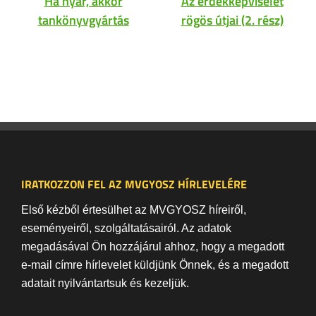
Ha nyár, akkor
Az érdekképviselet
tankönyvgyártás
rögös útjai (2. rész)
IRATKOZZON FEL AZ MVGYOSZ HÍRLEVELÉRE
Első kézből értesülhet az MVGYOSZ híreiről,
eseményeiről, szolgáltatásairól. Az adatok
megadásával Ön hozzájárul ahhoz, hogy a megadott
e-mail címre hírlevelet küldjünk Önnek, és a megadott
adatait nyilvántartsuk és kezeljük.