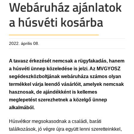
Webáruház ajánlatok
a húsvéti kosárba
2022. április 08.
A tavasz érkezését nemcsak a rügyfakadás, hanem
a húsvéti ünnep közeledése is jelzi. Az MVGYOSZ
segédeszközboltjának webáruháza számos olyan
termékkel várja leendő vásárlóit, amelyek nemcsak
hasznosak, de ajándékként is kellemes
meglepetést szerezhetnek a közelgő ünnep
alkalmából.
Húsvétkor megsokasodnak a családi, baráti
találkozások, jó végre újra együtt lenni szeretteinkkel,