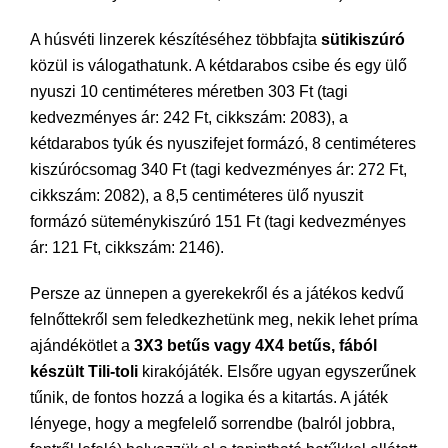
A húsvéti linzerek készítéséhez többfajta
sütikiszúró
közül is válogathatunk. A kétdarabos csibe és egy ülő
nyuszi 10 centiméteres méretben 303 Ft (tagi
kedvezményes ár: 242 Ft, cikkszám: 2083), a
kétdarabos tyúk és nyuszifejet formázó, 8 centiméteres
kiszúrócsomag 340 Ft (tagi kedvezményes ár: 272 Ft,
cikkszám: 2082), a 8,5 centiméteres ülő nyuszit
formázó süteménykiszúró 151 Ft (tagi kedvezményes
ár: 121 Ft, cikkszám: 2146).
Persze az ünnepen a gyerekekről és a játékos kedvű
felnőttekről sem feledkezhetünk meg, nekik lehet príma
ajándékötlet a
3X3 betűs vagy 4X4 betűs, fából
készült Tili-toli
kirakójáték. Elsőre ugyan egyszerűnek
tűnik, de fontos hozzá a logika és a kitartás. A játék
lényege, hogy a megfelelő sorrendbe (balról jobbra,