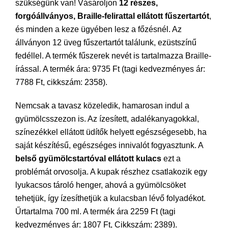
szükségünk van! Vásároljon
12 részes,
forgóállványos, Braille-felirattal ellátott fűszertartót
,
és minden a keze ügyében lesz a főzésnél. Az
állványon 12 üveg fűszertartót találunk, ezüstszínű
fedéllel. A termék fűszerek nevét is tartalmazza Braille-
írással. A termék ára: 9735 Ft (tagi kedvezményes ár:
7788 Ft, cikkszám: 2358).
Nemcsak a tavasz közeledik, hamarosan indul a
gyümölcsszezon is. Az ízesített, adalékanyagokkal,
színezékkel ellátott üdítők helyett egészségesebb, ha
saját készítésű, egészséges innivalót fogyasztunk. A
belső gyümölcstartóval ellátott kulacs
ezt a
problémát orvosolja. A kupak részhez csatlakozik egy
lyukacsos tároló henger, ahová a gyümölcsöket
tehetjük, így ízesíthetjük a kulacsban lévő folyadékot.
Űrtartalma 700 ml. A termék ára 2259 Ft (tagi
kedvezményes ár: 1807 Ft, Cikkszám: 2389).