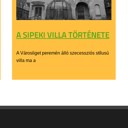
A SIPEKI VILLA TÖRTÉNETE
A Városliget peremén álló szecessziós stílusú
villa ma a