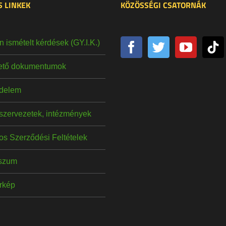
 LINKEK
KÖZÖSSÉGI CSATORNÁK
 ismételt kérdések (GY.I.K.)
hető dokumentumok
delem
szervezetek, intézmények
os Szerződési Feltételek
szum
érkép