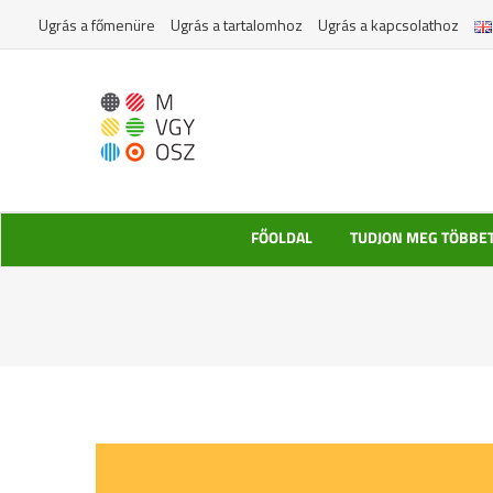
Kihagyás
Ugrás a főmenüre
Ugrás a tartalomhoz
Ugrás a kapcsolathoz
FŐOLDAL
TUDJON MEG TÖBBE