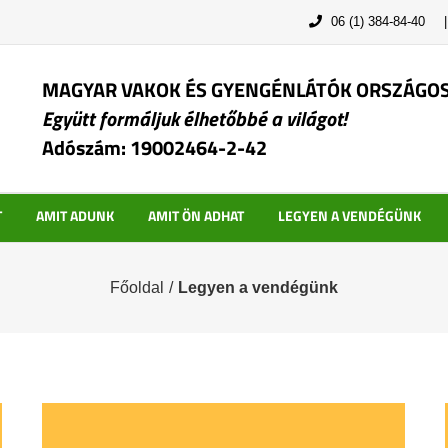
06 (1) 384-84-40
MAGYAR VAKOK ÉS GYENGÉNLÁTÓK ORSZÁGO
Együtt formáljuk élhetőbbé a világot!
Adószám: 19002464-2-42
T
AMIT ADUNK
AMIT ÖN ADHAT
LEGYEN A VENDÉGÜNK
Főoldal
/
Legyen a vendégünk