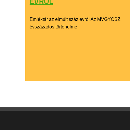
ÉVRŐL
Emléktár az elmúlt száz évről Az MVGYOSZ
évszázados történelme