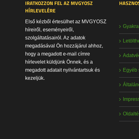
IRATKOZZON FEL AZ MVGYOSZ
HASZNOS
HÍRLEVELÉRE
Első kézből értesülhet az MVGYOSZ
Gyakran
híreiről, eseményeiről,
szolgáltatásairól. Az adatok
Letölt
megadásával Ön hozzájárul ahhoz,
hogy a megadott e-mail címre
Adatvé
hírlevelet küldjünk Önnek, és a
Egyéb 
megadott adatait nyilvántartsuk és
kezeljük.
Általán
Impres
Oldalt