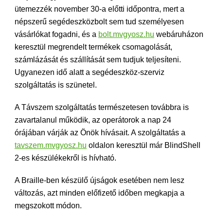
ütemezzék november 30-a előtti időpontra, mert a
népszerű segédeszközbolt sem tud személyesen
vásárlókat fogadni, és a
bolt.mvgyosz.hu
webáruházon
keresztül megrendelt termékek csomagolását,
számlázását és szállítását sem tudjuk teljesíteni.
Ugyanezen idő alatt a segédeszköz-szerviz
szolgáltatás is szünetel.
A Távszem szolgáltatás természetesen továbbra is
zavartalanul működik, az operátorok a nap 24
órájában várják az Önök hívásait. A szolgáltatás a
tavszem.mvgyosz.hu
oldalon keresztül már BlindShell
2-es készülékekről is hívható.
A Braille-ben készülő újságok esetében nem lesz
változás, azt minden előfizető időben megkapja a
megszokott módon.