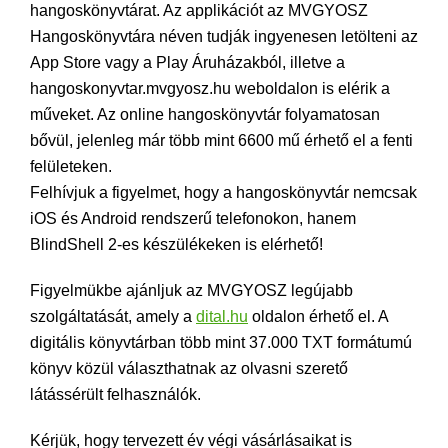
hangoskönyvtárat. Az applikációt az MVGYOSZ
Hangoskönyvtára néven tudják ingyenesen letölteni az
App Store vagy a Play Áruházakból, illetve a
hangoskonyvtar.mvgyosz.hu weboldalon is elérik a
műveket. Az online hangoskönyvtár folyamatosan
bővül, jelenleg már több mint 6600 mű érhető el a fenti
felületeken.
Felhívjuk a figyelmet, hogy a hangoskönyvtár nemcsak
iOS és Android rendszerű telefonokon, hanem
BlindShell 2-es készülékeken is elérhető!
Figyelmükbe ajánljuk az MVGYOSZ legújabb
szolgáltatását, amely a
dital.hu
oldalon érhető el. A
digitális könyvtárban több mint 37.000 TXT formátumú
könyv közül választhatnak az olvasni szerető
látássérült felhasználók.
Kérjük, hogy tervezett év végi vásárlásaikat is