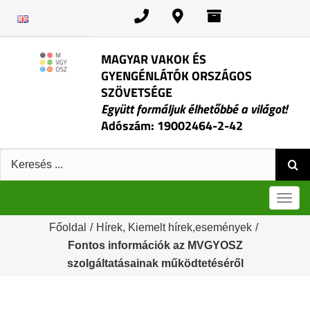
Kihagyás
MAGYAR VAKOK ÉS
GYENGÉNLÁTÓK ORSZÁGOS
SZÖVETSÉGE
Együtt formáljuk élhetőbbé a világot!
Adószám: 19002464-2-42
Keresés:
Men
Főoldal
/
Hírek
,
Kiemelt hírek,események
/
Fontos információk az MVGYOSZ
szolgáltatásainak működtetéséről