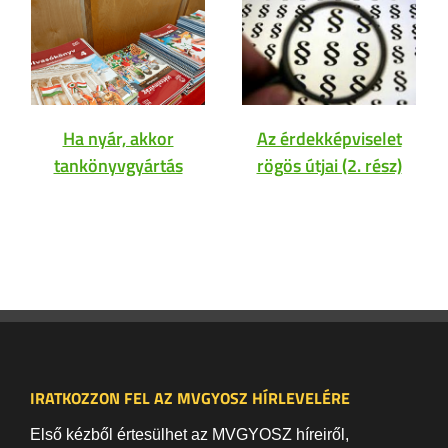
Ha nyár, akkor
Az érdekképviselet
tankönyvgyártás
rögös útjai (2. rész)
IRATKOZZON FEL AZ MVGYOSZ HÍRLEVELÉRE
Első kézből értesülhet az MVGYOSZ híreiről,