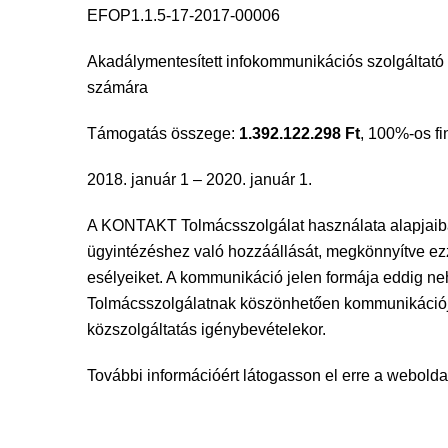
EFOP1.1.5-17-2017-00006
Akadálymentesített infokommunikációs szolgáltató p
számára
Támogatás összege:
1.392.122.298 Ft
, 100%-os fi
2018. január 1 – 2020. január 1.
A KONTAKT Tolmácsszolgálat használata alapjaiban
ügyintézéshez való hozzáállását, megkönnyítve ezz
esélyeiket. A kommunikáció jelen formája eddig n
Tolmácsszolgálatnak köszönhetően kommunikációj
közszolgáltatás igénybevételekor.
További információért látogasson el erre a webolda