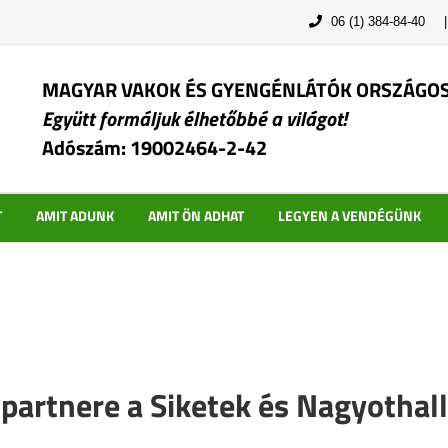
06 (1) 384-84-40
MAGYAR VAKOK ÉS GYENGÉNLÁTÓK ORSZÁGO
Együtt formáljuk élhetőbbé a világot!
Adószám: 19002464-2-42
T
AMIT ADUNK
AMIT ÖN ADHAT
LEGYEN A VENDÉGÜNK
artnere a Siketek és Nagyothal