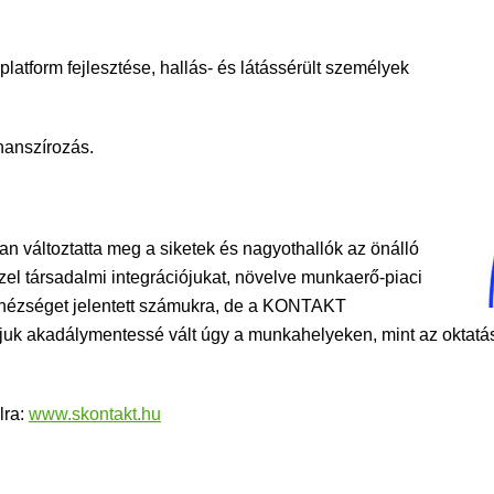
latform fejlesztése, hallás- és látássérült személyek
nanszírozás.
 változtatta meg a siketek és nagyothallók az önálló
el társadalmi integrációjukat, növelve munkaerő-piaci
ehézséget jelentett számukra, de a KONTAKT
uk akadálymentessé vált úgy a munkahelyeken, mint az oktatá
lra:
www.skontakt.hu