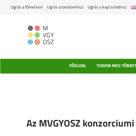
Kihagyás
Ugrás a főmenüre
Ugrás a tartalomhoz
Ugrás a kapcsolathoz
FŐOLDAL
TUDJON MEG TÖBBE
Az MVGYOSZ konzorciumi p