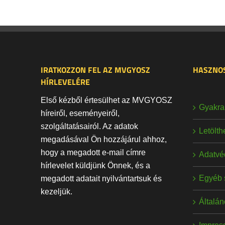
IRATKOZZON FEL AZ MVGYOSZ
HASZNOS
HÍRLEVELÉRE
Első kézből értesülhet az MVGYOSZ
Gyakran
híreiről, eseményeiről,
szolgáltatásairól. Az adatok
Letölt
megadásával Ön hozzájárul ahhoz,
hogy a megadott e-mail címre
Adatvé
hírlevelet küldjünk Önnek, és a
Egyéb 
megadott adatait nyilvántartsuk és
kezeljük.
Általán