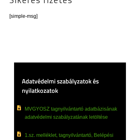
[simple-msg]
Adatvédelmi szabályzatok és
nyilatkozatok
MVGYOSZ tagnyilvántartó adatbázisának
adatvédelmi szabályzatának letöltése
1.sz. melléklet, tagnyilvántartó, Belépési