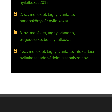
nyilatkozat 2018
2. sz. melléklet, tagnyilvántartó,
hangoskönyvtár nyilatkozat
3. sz. melléklet, tagnyilvántartó,
Segédeszközbolt nyilatkozat
4.sz. melléklet, tagnyilvántartó, Titoktartási
nyilatkozat adatvédelmi szabályzathoz