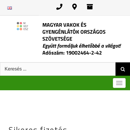
Kihagyás
MAGYAR VAKOK ÉS
GYENGÉNLÁTÓK ORSZÁGOS
SZÖVETSÉGE
Együtt formáljuk élhetőbbé a világot!
Adószám: 19002464-2-42
Keresés:
Men
Sikeres fizetés