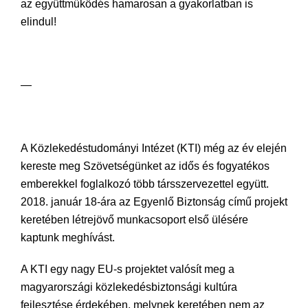
az együttműködés hamarosan a gyakorlatban is
elindul!
—
A Közlekedéstudományi Intézet (KTI) még az év elején
kereste meg Szövetségünket az idős és fogyatékos
emberekkel foglalkozó több társszervezettel együtt.
2018. január 18-ára az Egyenlő Biztonság című projekt
keretében létrejövő munkacsoport első ülésére
kaptunk meghívást.
A KTI egy nagy EU-s projektet valósít meg a
magyarországi közlekedésbiztonsági kultúra
fejlesztése érdekében, melynek keretében nem az