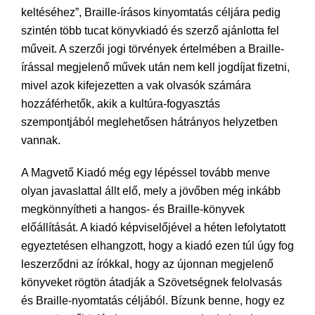
keltéséhez”, Braille-írásos kinyomtatás céljára pedig
szintén több tucat könyvkiadó és szerző ajánlotta fel
műveit. A szerzői jogi törvények értelmében a Braille-
írással megjelenő művek után nem kell jogdíjat fizetni,
mivel azok kifejezetten a vak olvasók számára
hozzáférhetők, akik a kultúra-fogyasztás
szempontjából meglehetősen hátrányos helyzetben
vannak.
A Magvető Kiadó még egy lépéssel tovább menve
olyan javaslattal állt elő, mely a jövőben még inkább
megkönnyítheti a hangos- és Braille-könyvek
előállítását. A kiadó képviselőjével a héten lefolytatott
egyeztetésen elhangzott, hogy a kiadó ezen túl úgy fog
leszerződni az írókkal, hogy az újonnan megjelenő
könyveket rögtön átadják a Szövetségnek felolvasás
és Braille-nyomtatás céljából. Bízunk benne, hogy ez