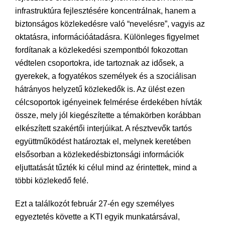
infrastruktúra fejlesztésére koncentrálnak, hanem a
biztonságos közlekedésre való “nevelésre”, vagyis az
oktatásra, információátadásra. Különleges figyelmet
fordítanak a közlekedési szempontból fokozottan
védtelen csoportokra, ide tartoznak az idősek, a
gyerekek, a fogyatékos személyek és a szociálisan
hátrányos helyzetű közlekedők is. Az ülést ezen
célcsoportok igényeinek felmérése érdekében hívták
össze, mely jól kiegészítette a témakörben korábban
elkészített szakértői interjúikat. A résztvevők tartós
együttműködést határoztak el, melynek keretében
elsősorban a közlekedésbiztonsági információk
eljuttatását tűzték ki célul mind az érintettek, mind a
többi közlekedő felé.
Ezt a találkozót február 27-én egy személyes
egyeztetés követte a KTI egyik munkatársával,