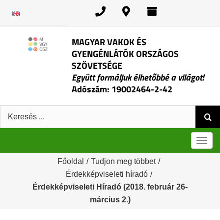
Kihagyás
MAGYAR VAKOK ÉS
GYENGÉNLÁTÓK ORSZÁGOS
SZÖVETSÉGE
Együtt formáljuk élhetőbbé a világot!
Adószám: 19002464-2-42
Keresés:
Men
Főoldal
/
Tudjon meg többet
/
Érdekképviseleti híradó
/
Érdekképviseleti Híradó (2018. február 26-
március 2.)