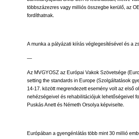
többszázezres vagy milliós összegbe kerülő, az OE
fordíthatnak.
A munka a pályázati kiírás véglegesítésével és a zs
—
Az MVGYOSZ az Európai Vakok Szövetsége (Europea
setting the standards in Europe (Szolgáltatások gy
14-17. között megrendezett esemény volt az első o
nehézségeivel és rehabilitációjuk lehetőségeivel f
Puskás Anett és Németh Orsolya képviselte.
Európában a gyengénlátás több mint 30 millió embe