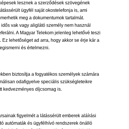
lóan képesek lesznek a szerződések szövegének
ássérült ügyfél saját okostelefonja is, ami
ismerhetik meg a dokumentumok tartalmát.
 idős vak vagy aliglátó személy nem használ
eferálni. A Magyar Telekom jelenleg lehetővé teszi
 Ez lehetőséget ad arra, hogy akkor se érje kár a
egismerni és értelmezni.
kben biztosítja a fogyatékos személyek számára
álisan odafigyelve speciális szükségleteikre
ott kedvezményes díjcsomag is.
ainak figyelmét a látássérült emberek aláírási
dó autómaták és ügyfélhívó rendszerek önálló