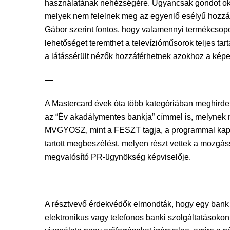
használatának nehézségére. Ugyancsak gondot okoz
melyek nem felelnek meg az egyenlő esélyű hozzáfé
Gábor szerint fontos, hogy valamennyi termékcsopor
lehetőséget teremthet a televízióműsorok teljes ta
a látássérült nézők hozzáférhetnek azokhoz a kép
—
A Mastercard évek óta több kategóriában meghirdet
az “Év akadálymentes bankja” címmel is, melynek
MVGYOSZ, mint a FESZT tagja, a programmal kapcso
tartott megbeszélést, melyen részt vettek a mozgáss
megvalósító PR-ügynökség képviselője.
A résztvevő érdekvédők elmondták, hogy egy bank
elektronikus vagy telefonos banki szolgáltatásokon