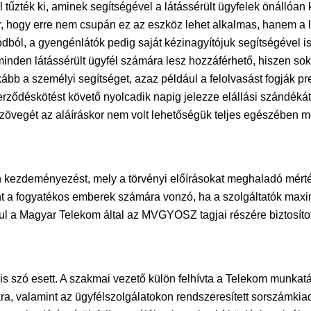
élul tűzték ki, aminek segítségével a látássérült ügyfelek önál
 hogy erre nem csupán ez az eszköz lehet alkalmas, hanem a lát
dból, a gyengénlátók pedig saját kézinagyítójuk segítségével 
den látássérült ügyfél számára lesz hozzáférhető, hiszen sok
ább a személyi segítséget, azaz például a felolvasást fogják pr
rződéskötést követő nyolcadik napig jelezze elállási szándékát.
zövegét az aláíráskor nem volt lehetőségük teljes egészében m
ezdeményezést, mely a törvényi előírásokat meghaladó mérté
nt a fogyatékos emberek számára vonzó, ha a szolgáltatók maxim
dául a Magyar Telekom által az MVGYOSZ tagjai részére biztosít
szó esett. A szakmai vezető külön felhívta a Telekom munkatárs
a, valamint az ügyfélszolgálatokon rendszeresített sorszámkia