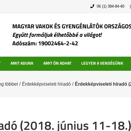
06 (1) 384-84-40
MAGYAR VAKOK ÉS GYENGÉNLÁTÓK ORSZÁGO
Együtt formáljuk élhetőbbé a világot!
Adószám: 19002464-2-42
T
AMIT ADUNK
AMIT ÖN ADHAT
LEGYEN A VENDÉGÜNK
g többet
/
Érdekképviseleti híradó
/
Érdekképviseleti híradó (2
adó (2018. június 11-18.