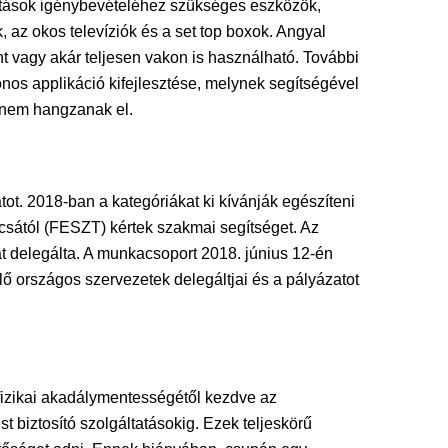
atások igénybevételéhez szükséges eszközök,
az okos televíziók és a set top boxok. Angyal
nt vagy akár teljesen vakon is használható. További
onos applikáció kifejlesztése, melynek segítségével
 nem hangzanak el.
t. 2018-ban a kategóriákat ki kívánják egészíteni
sától (FESZT) kértek szakmai segítséget. Az
t delegálta. A munkacsoport 2018. június 12-én
elő országos szervezetek delegáltjai és a pályázatot
izikai akadálymentességétől kezdve az
 biztosító szolgáltatásokig. Ezek teljeskörű