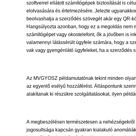
szoftverrel ellátott számítógépek biztosítását is c
elolvasására és értelmezésére. Jelezte ugyanakkor,
beolvashatja a szerződés szövegét akár egy QR-kó
Hangsúlyozta azonban, hogy ez a megoldás nem min
számítógépet vagy okostelefont, ők a jövőben is ink
valamennyi látássérült ügyfele számára, hogy a sze
vak vagy gyengénlátó ügyfeleket, ha a szerződés s
Az MVGYOSZ példamutatónak tekint minden olyan k
az egyenlő esélyű hozzáférést. Álláspontunk szeri
alakítanak ki részükre szolgáltatásokat, ilyen pél
A megbeszélésen természetesen a nehézségekről is 
jogosultsága kapcsán gyakran kialakuló anomáliákr