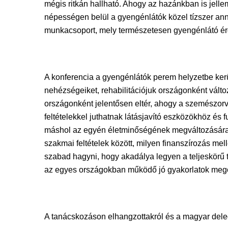
mégis ritkán hallható. Ahogy az hazánkban is jel
népességen belül a gyengénlátók közel tízszer anny
munkacsoport, mely természetesen gyengénlátó ér
A konferencia a gyengénlátók perem helyzetbe ker
nehézségeiket, rehabilitációjuk országonként változ
országonként jelentősen eltér, ahogy a szemészo
feltételekkel juthatnak látásjavító eszközökhöz és 
máshol az egyén életminőségének megváltozására he
szakmai feltételek között, milyen finanszírozás mel
szabad hagyni, hogy akadálya legyen a teljeskörű t
az egyes országokban működő jó gyakorlatok megos
A tanácskozáson elhangzottakról és a magyar deleg