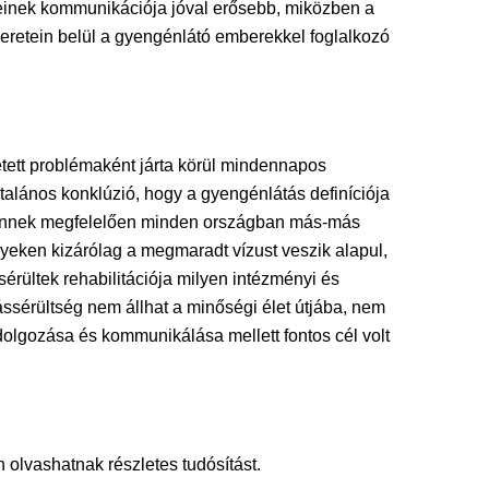
einek kommunikációja jóval erősebb, miközben a
keretein belül a gyengénlátó emberekkel foglalkozó
tett problémaként járta körül mindennapos
Általános konklúzió, hogy a gyengénlátás definíciója
. Ennek megfelelően minden országban más-más
elyeken kizárólag a megmaradt vízust veszik alapul,
rültek rehabilitációja milyen intézményi és
tássérültség nem állhat a minőségi élet útjába, nem
dolgozása és kommunikálása mellett fontos cél volt
 olvashatnak részletes tudósítást.