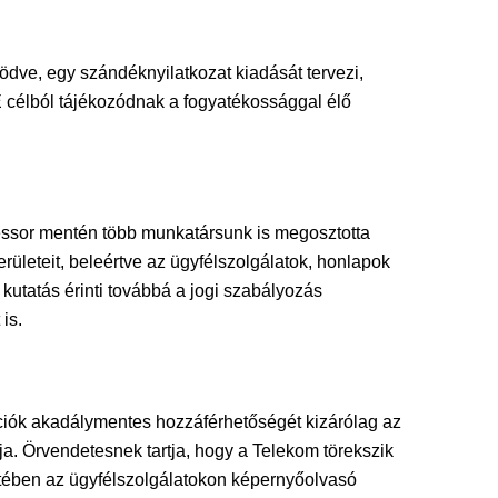
ködve, egy szándéknyilatkozat kiadását tervezi,
E célból tájékozódnak a fogyatékossággal élő
éssor mentén több munkatársunk is megosztotta
rületeit, beleértve az ügyfélszolgálatok, honlapok
kutatás érinti továbbá a jogi szabályozás
is.
ációk akadálymentes hozzáférhetőségét kizárólag az
a. Örvendetesnek tartja, hogy a Telekom törekszik
etében az ügyfélszolgálatokon képernyőolvasó