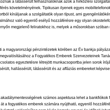
nak a látássérült felhasználóknak azok a hírközlési szolgált
rés követelményének. Tipikusan ilyenek egyes mobiltelefonok, 
tból kínáljanak a szolgáltatók olyan típust, ami gyengénlátóké
rtalmához való egyenlő esélyű hozzáférésre egy olyan okostelef
ernyőn megjelenő feliratokhoz is, melyek a műsorokban szóban
i a magyarországi pénzintézetek körében az Év bankja pályázato
 megvalósításához a Fogyatékos Emberek Szervezeteinek Tanác
latos egyeztetésre létrejött munkacsoportba jelen sorok írójá
érült, hallássérült, látássérült és az affáziás embereket képvis
 akadálymentességének számos aspektusa lehet a bankfiókok f
 át a fogyatékos emberek számára nyújtható, egyenlő hozzáférést