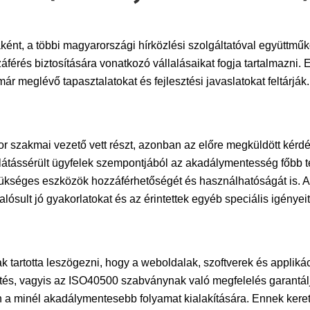
aként, a többi magyarországi hírközlési szolgáltatóval együttmű
érés biztosítására vonatkozó vállalásaikat fogja tartalmazni. 
r meglévő tapasztalatokat és fejlesztési javaslatokat feltárják.
r szakmai vezető vett részt, azonban az előre megküldött kérd
 látássérült ügyfelek szempontjából az akadálymentesség főbb te
zükséges eszközök hozzáférhetőségét és használhatóságát is. A 
sult jó gyakorlatokat és az érintettek egyéb speciális igényeit 
k tartotta leszögezni, hogy a weboldalak, szoftverek és applik
ztés, vagyis az ISO40500 szabványnak való megfelelés garantálj
án a minél akadálymentesebb folyamat kialakítására. Ennek ker