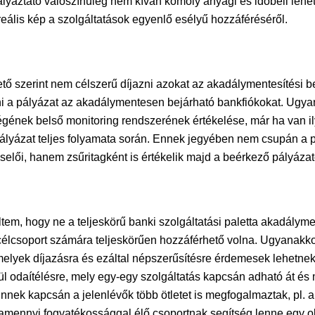
pályáztató valószínűleg nem kíván komoly anyagi és időbeli le
eális kép a szolgáltatások egyenlő esélyű hozzáféréséről.
ő szerint nem célszerű díjazni azokat az akadálymentesítési b
azni a pályázat az akadálymentesen bejárható bankfiókokat. Ugy
ének belső monitoring rendszerének értékelése, már ha van ily
pályázat teljes folyamata során. Ennek jegyében nem csupán a
elői, hanem zsűritagként is értékelik majd a beérkező pályázat
em, hogy ne a teljeskörű banki szolgáltatási paletta akadályme
lcsoport számára teljeskörűen hozzáférhető volna. Ugyanakkor 
melyek díjazásra és ezáltal népszerűsítésre érdemesek lehetnek.
l odaítélésre, mely egy-egy szolgáltatás kapcsán adható át és 
Ennek kapcsán a jelenlévők több ötletet is megfogalmaztak, pl. 
valamennyi fogyatékossággal élő csoportnak segítség lenne egy 