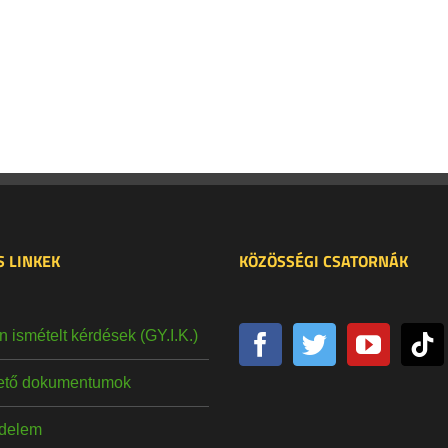
 LINKEK
KÖZÖSSÉGI CSATORNÁK
 ismételt kérdések (GY.I.K.)
hető dokumentumok
delem