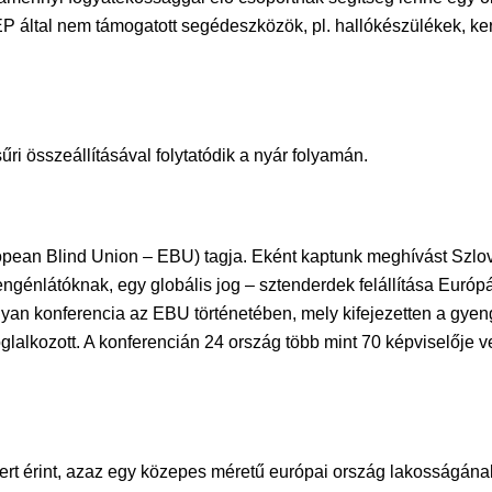
P által nem támogatott segédeszközök, pl. hallókészülékek, ke
űri összeállításával folytatódik a nyár folyamán.
n Blind Union – EBU) tagja. Eként kaptunk meghívást Szlovéni
engénlátóknak, egy globális jog – sztenderdek felállítása Euró
lyan konferencia az EBU történetében, mely kifejezetten a gyen
oglalkozott. A konferencián 24 ország több mint 70 képviselője
rt érint, azaz egy közepes méretű európai ország lakosságána