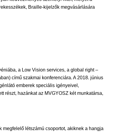
rekesszékek, Braille-kijelzők megvásárlására
ába, a Low Vision services, a global right –
pában) című szakmai konferenciára. A 2018. június
génlátó emberek speciális igényeivel,
 vett részt, hazánkat az MVGYOSZ két munkatársa,
k megfelelő létszámú csoportot, akiknek a hangja