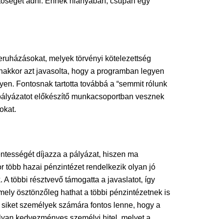
hetőséget adni. Ennek hiányában, csupán egy
eruházásokat, melyek törvényi kötelezettség
anakkor azt javasolta, hogy a programban legyen
en. Fontosnak tartotta továbbá a “semmit rólunk
 pályázatot előkészítő munkacsoportban vesznek
okat.
ntességét díjazza a pályázat, hiszen ma
több hazai pénzintézet rendelkezik olyan jó
 A többi résztvevő támogatta a javaslatot, így
mely ösztönzőleg hathat a többi pénzintézetnek is
a siket személyek számára fontos lenne, hogy a
olyan kedvezményes személyi hitel, melyet a