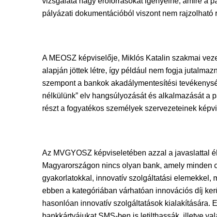
vizsgálata nagy erőforrásokat igényelne, amire a 
pályázati dokumentációból viszont nem rajzolható r
A MEOSZ képviselője, Miklós Katalin szakmai vezet
alapján jöttek létre, így például nem fogja jutalm
szempont a bankok akadálymentesítési tevékenység
nélkülünk” elv hangsúlyozását és alkalmazását a 
részt a fogyatékos személyek szervezeteinek képvis
Az MVGYOSZ képviseletében azzal a javaslattal élt
Magyarországon nincs olyan bank, amely minden cé
gyakorlatokkal, innovatív szolgáltatási elemekkel, 
ebben a kategóriában várhatóan innovációs díj kerü
hasonlóan innovatív szolgáltatások kialakítására. 
bankkártyájukat SMS-ben is letilthassák, illetve 