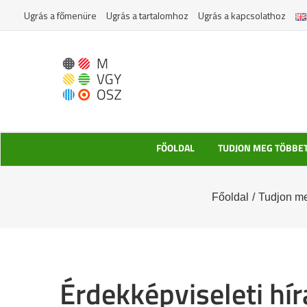
Kihagyás
Ugrás a főmenüre
Ugrás a tartalomhoz
Ugrás a kapcsolathoz
FŐOLDAL
TUDJON MEG TÖBBE
Főoldal
/
Tudjon me
Érdekképviseleti hír