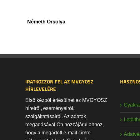
Németh Orsolya
IRATKOZZON FEL AZ MVGYOSZ
HASZNOS
HÍRLEVELÉRE
Első kézből értesülhet az MVGYOSZ
Gyakran
híreiről, eseményeiről,
szolgáltatásairól. Az adatok
Letölt
megadásával Ön hozzájárul ahhoz,
hogy a megadott e-mail címre
Adatvé