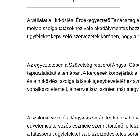
A vállalat a Hírközlési Érdekegyeztető Tanács tagj
mely a szolgáltatásokhoz való akadálymentes hozzáf
ügyfeleket képviselő szervezetek körében, hogy a má
Az egyeztetésen a Szövetség részéről Angyal Gábo
tapasztalatait a témában. A kérdések körbejárták a
és a hírközlési szolgáltatások igénybevételéhez s
vonatkozó elemeit, a nemzetközi szinten már megvaló
A szakmai vezető a tárgyalás során legfontosabbna
egyetemes tervezés eszméje szerint történő fejles
a látássérült ügyfelekkel való szerződéskötés sor