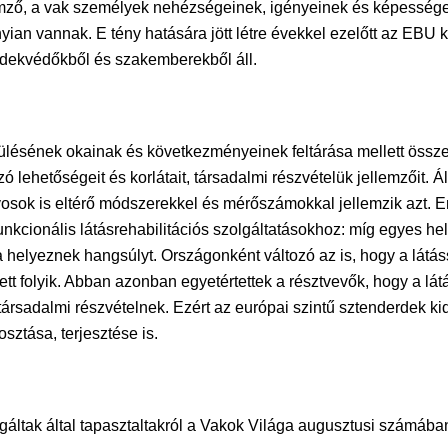
lemző, a vak személyek nehézségeinek, igényeinek és képesség
ian vannak. E tény hatására jött létre évekkel ezelőtt az EBU 
dekvédőkből és szakemberekből áll.
ülésének okainak és következményeinek feltárása mellett össze
ó lehetőségeit és korlátait, társadalmi részvételük jellemzőit. 
rvosok is eltérő módszerekkel és mérőszámokkal jellemzik azt
funkcionális látásrehabilitációs szolgáltatásokhoz: míg egyes h
lyeznek hangsúlyt. Országonként változó az is, hogy a látássé
lett folyik. Abban azonban egyetértettek a résztvevők, hogy a lá
ársadalmi részvételnek. Ezért az európai szintű sztenderdek ki
ztása, terjesztése is.
áltak által tapasztaltakról a Vakok Világa augusztusi számában