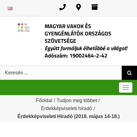
Kihagyás
MAGYAR VAKOK ÉS
GYENGÉNLÁTÓK ORSZÁGOS
SZÖVETSÉGE
Együtt formáljuk élhetőbbé a világot!
Adószám: 19002464-2-42
Keresés:
Men
Főoldal
/
Tudjon meg többet
/
Érdekképviseleti híradó
/
Érdekképviseleti Híradó (2018. május 14-18.)