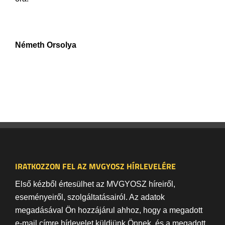
Németh Orsolya
IRATKOZZON FEL AZ MVGYOSZ HÍRLEVELÉRE
Első kézből értesülhet az MVGYOSZ híreiről,
eseményeiről, szolgáltatásairól. Az adatok
megadásával Ön hozzájárul ahhoz, hogy a megadott
e-mail címre hírlevelet küldjünk Önnek, és a megadott