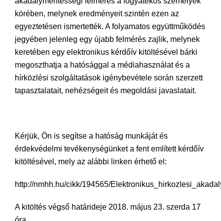
akadálymentességi felmérés a fogyatékos személyek
körében, melynek eredményeit szintén ezen az
egyeztetésen ismertették. A folyamatos együttműködés
jegyében jelenleg egy újabb felmérés zajlik, melynek
keretében egy elektronikus kérdőív kitöltésével bárki
megoszthatja a hatósággal a médiahasználat és a
hírközlési szolgáltatások igénybevétele során szerzett
tapasztalatait, nehézségeit és megoldási javaslatait.
Kérjük, Ön is segítse a hatóság munkáját és
érdekvédelmi tevékenységünket a fent említett kérdőív
kitöltésével, mely az alábbi linken érhető el:
http://nmhh.hu/cikk/194565/Elektronikus_hirkozlesi_aka
A kitöltés végső határideje 2018. május 23. szerda 17
óra.