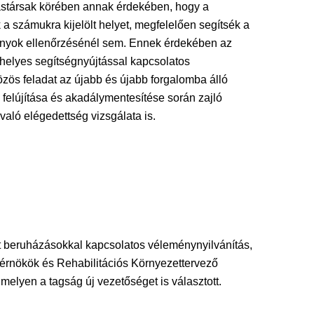
tastársak körében annak érdekében, hogy a
számukra kijelölt helyet, megfelelően segítsék a
ványok ellenőrzésénél sem. Ennek érdekében az
helyes segítségnyújtással kapcsolatos
közös feladat az újabb és újabb forgalomba álló
felújítása és akadálymentesítése során zajló
aló elégedettség vizsgálata is.
t beruházásokkal kapcsolatos véleménynyilvánítás,
érnökök és Rehabilitációs Környezettervező
lyen a tagság új vezetőséget is választott.