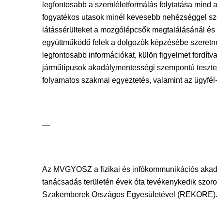
legfontosabb a szemléletformálás folytatása mind 
fogyatékos utasok minél kevesebb nehézséggel sze
látássérülteket a mozgólépcsők megtalálásánál és
együttműködő felek a dolgozók képzésébe szeretné
legfontosabb információkat, külön figyelmet fordítv
járműtípusok akadálymentességi szempontú tesztelé
folyamatos szakmai egyeztetés, valamint az ügyfél
—
Az MVGYOSZ a fizikai és infókommunikációs akadál
tanácsadás területén évek óta tevékenykedik szor
Szakemberek Országos Egyesületével (REKORE). A sz