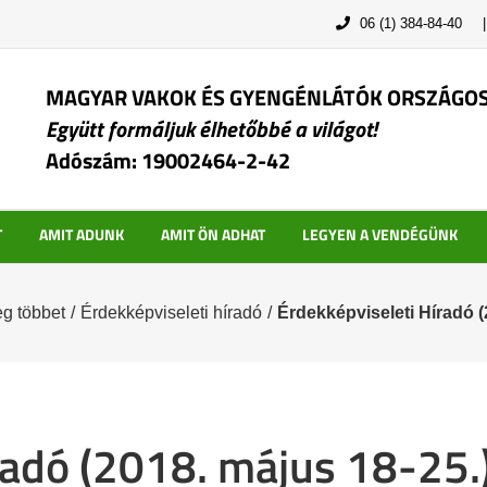
06 (1) 384-84-40
MAGYAR VAKOK ÉS GYENGÉNLÁTÓK ORSZÁGO
Együtt formáljuk élhetőbbé a világot!
Adószám: 19002464-2-42
T
AMIT ADUNK
AMIT ÖN ADHAT
LEGYEN A VENDÉGÜNK
g többet
/
Érdekképviseleti híradó
/
Érdekképviseleti Híradó (
radó (2018. május 18-25.