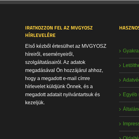
IRATKOZZON FEL AZ MVGYOSZ
HASZNOS
HÍRLEVELÉRE
Első kézből értesülhet az MVGYOSZ
Gyakran
híreiről, eseményeiről,
szolgáltatásairól. Az adatok
Letölt
megadásával Ön hozzájárul ahhoz,
hogy a megadott e-mail címre
Adatvé
hírlevelet küldjünk Önnek, és a
Egyéb 
megadott adatait nyilvántartsuk és
kezeljük.
Általán
Impres
Oldalt