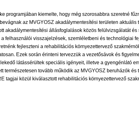
ke programjában kiemelte, hogy még szorosabbra szeretné fűzn
gybevágnak az MVGYOSZ akadálymentesítési területen aktuális te
tt akadálymentesítési állásfoglalások közös felülvizsgálatát és 
 a felhasználói visszajelzések, szemléletbeni és technológiai f
etnénk fejleszteni a rehabilitációs környezettervező szakmérn
tosan. Ezek során érinteni tervezzük a vezetősávok és figyelme
ekedő látássérültek speciális igényeit, illetve a gyengénlátó e
llett természetesen tovább működik az MVGYOSZ beruházók és t
 tagjai közül kiválasztott rehabilitációs környezettervező sza