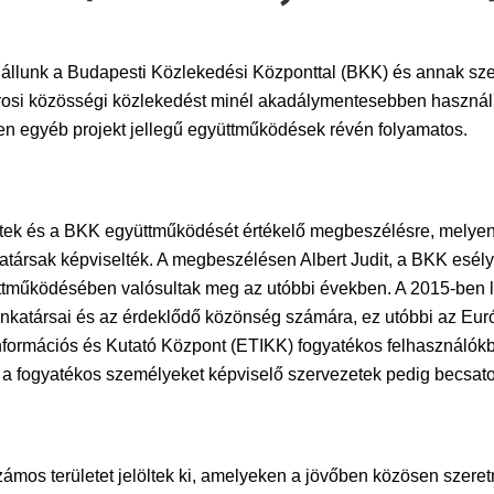
lunk a Budapesti Közlekedési Központtal (BKK) és annak szer
fővárosi közösségi közlekedést minél akadálymentesebben hasz
ben egyéb projekt jellegű együttműködések révén folyamatos.
etek és a BKK együttműködését értékelő megbeszélésre, melyen
atársak képviselték. A megbeszélésen Albert Judit, a BKK esél
működésében valósultak meg az utóbbi években. A 2015-ben lé
katársai és az érdeklődő közönség számára, ez utóbbi az Európ
ormációs és Kutató Központ (ETIKK) fogyatékos felhasználókból
 fogyatékos személyeket képviselő szervezetek pedig becsatorná
ámos területet jelöltek ki, amelyeken a jövőben közösen szere