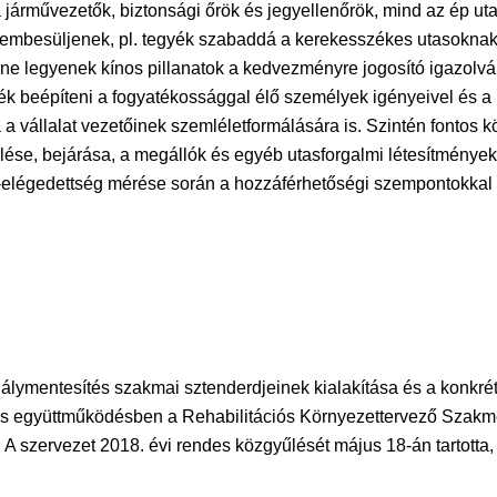
a járművezetők, biztonsági őrök és jegyellenőrök, mind az ép u
mbesüljenek, pl. tegyék szabaddá a kerekesszékes utasoknak a 
 ne legyenek kínos pillanatok a kedvezményre jogosító igazol
k beépíteni a fogyatékossággal élő személyek igényeivel és a 
a a vállalat vezetőinek szemléletformálására is. Szintén fontos 
se, bejárása, a megállók és egyéb utasforgalmi létesítmények 
-elégedettség mérése során a hozzáférhetőségi szempontokkal v
ymentesítés szakmai sztenderdjeinek kialakítása és a konkré
os együttműködésben a Rehabilitációs Környezettervező Szakm
ervezet 2018. évi rendes közgyűlését május 18-án tartotta, me