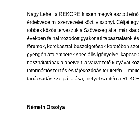
Nagy Lehel, a REKORE frissen megválasztott elnö
érdekvédelmi szervezetei közti viszonyt. Céljai e
többek között tervezzük a Szövetség által már kiado
években felhalmozódott gyakorlati tapasztalatok és
fórumok, kerekasztal-beszélgetések keretében szer
gyengénlátó emberek speciális igényeivel kapcsola
használatának alapelveit, a vakvezető kutyával közl
információszerzés és tájékozódás területén. Eme
tanácsadás szolgáltatása, melyet szintén a REKORE
Németh Orsolya