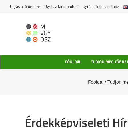
Kihagyás
Ugrás a főmenüre
Ugrás a tartalomhoz
Ugrás a kapcsolathoz
FŐOLDAL
TUDJON MEG TÖBBE
Főoldal
/
Tudjon me
Érdekképviseleti Hí