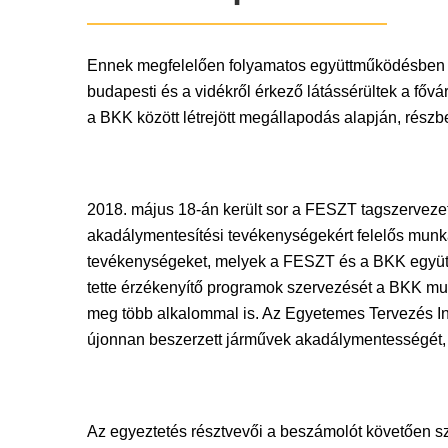
Ennek megfelelően folyamatos együttműködésben ál
budapesti és a vidékről érkező látássérültek a 
a BKK között létrejött megállapodás alapján, rész
2018. május 18-án került sor a FESZT tagszervez
akadálymentesítési tevékenységekért felelős munk
tevékenységeket, melyek a FESZT és a BKK együtt
tette érzékenyítő programok szervezését a BKK mun
meg több alkalommal is. Az Egyetemes Tervezés Inf
újonnan beszerzett járművek akadálymentességét, a
Az egyeztetés résztvevői a beszámolót követően sz