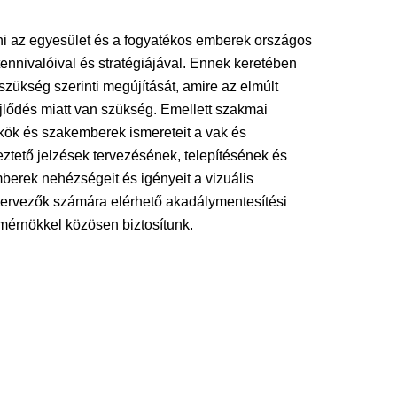
i az egyesület és a fogyatékos emberek országos
nnivalóival és stratégiájával. Ennek keretében
szükség szerinti megújítását, amire az elmúlt
ejlődés miatt van szükség. Emellett szakmai
ökök és szakemberek ismereteit a vak és
ztető jelzések tervezésének, telepítésének és
mberek nehézségeit és igényeit a vizuális
ervezők számára elérhető akadálymentesítési
kmérnökkel közösen biztosítunk.