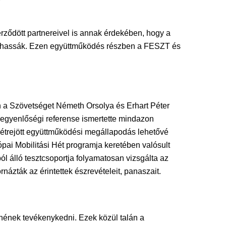
ződött partnereivel is annak érdekében, hogy a
nálhassák. Ezen együttműködés részben a FESZT és
 a Szövetséget Németh Orsolya és Erhart Péter
yegyenlőségi referense ismertette mindazon
trejött együttműködési megállapodás lehetővé
ai Mobilitási Hét programja keretében valósult
 álló tesztcsoportja folyamatosan vizsgálta az
zták az érintettek észrevételeit, panaszait.
tnének tevékenykedni. Ezek közül talán a