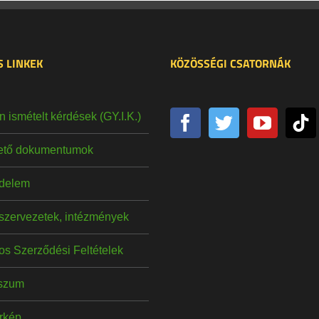
 LINKEK
KÖZÖSSÉGI CSATORNÁK
 ismételt kérdések (GY.I.K.)
hető dokumentumok
delem
szervezetek, intézmények
os Szerződési Feltételek
szum
érkép