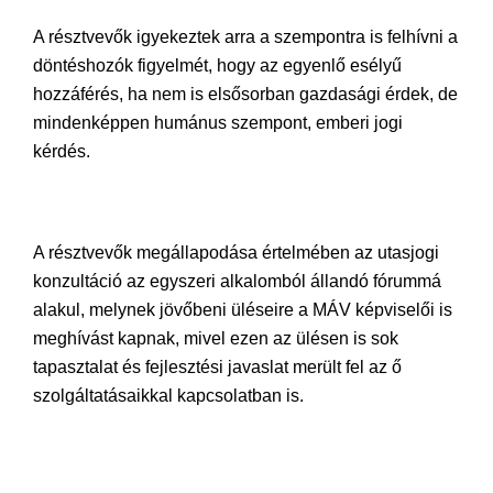
A résztvevők igyekeztek arra a szempontra is felhívni a
döntéshozók figyelmét, hogy az egyenlő esélyű
hozzáférés, ha nem is elsősorban gazdasági érdek, de
mindenképpen humánus szempont, emberi jogi
kérdés.
A résztvevők megállapodása értelmében az utasjogi
konzultáció az egyszeri alkalomból állandó fórummá
alakul, melynek jövőbeni üléseire a MÁV képviselői is
meghívást kapnak, mivel ezen az ülésen is sok
tapasztalat és fejlesztési javaslat merült fel az ő
szolgáltatásaikkal kapcsolatban is.