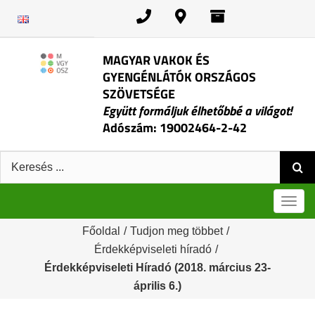
Kihagyás
MAGYAR VAKOK ÉS
GYENGÉNLÁTÓK ORSZÁGOS
SZÖVETSÉGE
Együtt formáljuk élhetőbbé a világot!
Adószám: 19002464-2-42
Keresés:
Men
Főoldal
/
Tudjon meg többet
/
Érdekképviseleti híradó
/
Érdekképviseleti Híradó (2018. március 23-
április 6.)