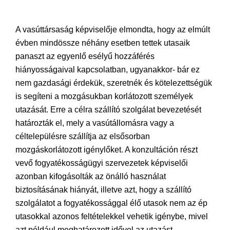
A vasúttársaság képviselője elmondta, hogy az elmúlt
évben mindössze néhány esetben tettek utasaik
panaszt az egyenlő esélyű hozzáférés
hiányosságaival kapcsolatban, ugyanakkor- bár ez
nem gazdasági érdekük, szeretnék és kötelezettségük
is segíteni a mozgásukban korlátozott személyek
utazását. Erre a célra szállító szolgálat bevezetését
határozták el, mely a vasútállomásra vagy a
céltelepülésre szállítja az elsősorban
mozgáskorlátozott igénylőket. A konzultáción részt
vevő fogyatékosságügyi szervezetek képviselői
azonban kifogásolták az önálló használat
biztosításának hiányát, illetve azt, hogy a szállító
szolgálatot a fogyatékossággal élő utasok nem az ép
utasokkal azonos feltételekkel vehetik igénybe, mivel
azt például meghatározott idővel az utazást