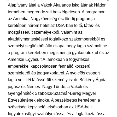
Alapítvány által a Vakok Általános Iskolájának Nádor
termében megrendezett beszélgetésen. A programon
az Amerikai Nagykövetség ösztöndíj programja
keretében három hetet az USA-ban töltő, látás- és
mozgássérült személyekből, valamint az
akadálymentesítéssel foglalkozó szakemberekből és
személyi segítőkből álló csapat négy tagja számolt be
a program keretében megismert jó gyakorlatokról és az
Amerikai Egyesült Államokban a fogyatékos
emberekkel kapcsolatosan fennálló korszerű
szemléletről és joggyakorlatról. A nyolcfős csoport
tagja volt két látássérült személy is: dr. Bölkény Ágota
jogász és Nemes- Nagy Tünde, a Vakok és
Gyengénlátók Szabolcs-Szatmár-Bereg Megyei
Egyesületének elnöke. A beszélgetés keretében a
szövetség képviselői elsősorban az USA-beli
fogyatékosügyi szabályozással és a foglalkoztatással