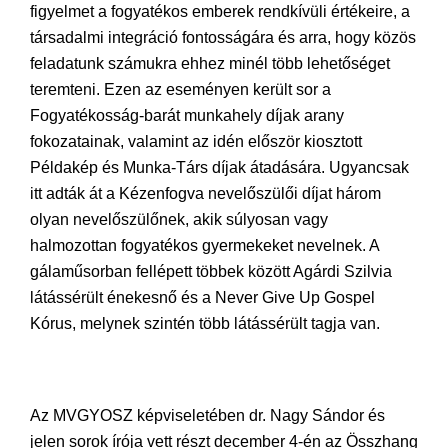
figyelmet a fogyatékos emberek rendkívüli értékeire, a
társadalmi integráció fontosságára és arra, hogy közös
feladatunk számukra ehhez minél több lehetőséget
teremteni. Ezen az eseményen került sor a
Fogyatékosság-barát munkahely díjak arany
fokozatainak, valamint az idén először kiosztott
Példakép és Munka-Társ díjak átadására. Ugyancsak
itt adták át a Kézenfogva nevelőszülői díjat három
olyan nevelőszülőnek, akik súlyosan vagy
halmozottan fogyatékos gyermekeket nevelnek. A
gálaműsorban fellépett többek között Agárdi Szilvia
látássérült énekesnő és a Never Give Up Gospel
Kórus, melynek szintén több látássérült tagja van.
Az MVGYOSZ képviseletében dr. Nagy Sándor és
jelen sorok írója vett részt december 4-én az Összhang