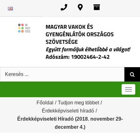
Kihagyás
MAGYAR VAKOK ÉS
GYENGÉNLÁTÓK ORSZÁGOS
SZÖVETSÉGE
Együtt formáljuk élhetőbbé a világot!
Adószám: 19002464-2-42
Keresés:
Men
Főoldal
/
Tudjon meg többet
/
Érdekképviseleti híradó
/
Érdekképviseleti Híradó (2018. november 29-
december 4.)