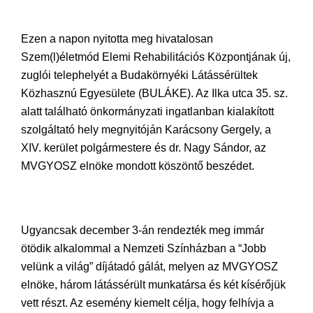
Ezen a napon nyitotta meg hivatalosan
Szem(l)életmód Elemi Rehabilitációs Központjának új,
zuglói telephelyét a Budakörnyéki Látássérültek
Közhasznú Egyesülete (BULÁKE). Az Ilka utca 35. sz.
alatt található önkormányzati ingatlanban kialakított
szolgáltató hely megnyitóján Karácsony Gergely, a
XIV. kerület polgármestere és dr. Nagy Sándor, az
MVGYOSZ elnöke mondott köszöntő beszédet.
Ugyancsak december 3-án rendezték meg immár
ötödik alkalommal a Nemzeti Színházban a “Jobb
velünk a világ” díjátadó gálát, melyen az MVGYOSZ
elnöke, három látássérült munkatársa és két kísérőjük
vett részt. Az esemény kiemelt célja, hogy felhívja a