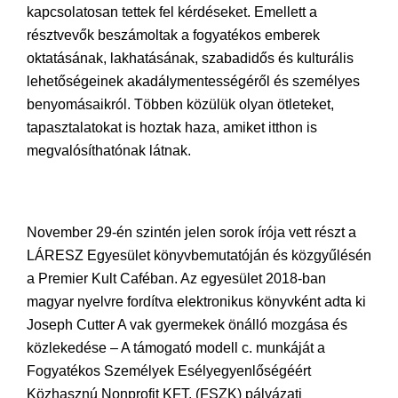
kapcsolatosan tettek fel kérdéseket. Emellett a
résztvevők beszámoltak a fogyatékos emberek
oktatásának, lakhatásának, szabadidős és kulturális
lehetőségeinek akadálymentességéről és személyes
benyomásaikról. Többen közülük olyan ötleteket,
tapasztalatokat is hoztak haza, amiket itthon is
megvalósíthatónak látnak.
November 29-én szintén jelen sorok írója vett részt a
LÁRESZ Egyesület könyvbemutatóján és közgyűlésén
a Premier Kult Caféban. Az egyesület 2018-ban
magyar nyelvre fordítva elektronikus könyvként adta ki
Joseph Cutter A vak gyermekek önálló mozgása és
közlekedése – A támogató modell c. munkáját a
Fogyatékos Személyek Esélyegyenlőségéért
Közhasznú Nonprofit KFT. (FSZK) pályázati