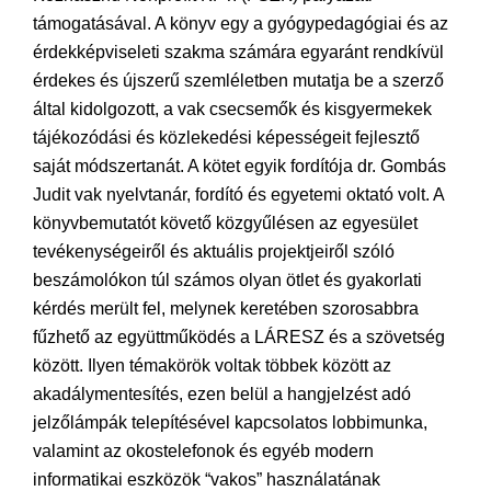
támogatásával. A könyv egy a gyógypedagógiai és az
érdekképviseleti szakma számára egyaránt rendkívül
érdekes és újszerű szemléletben mutatja be a szerző
által kidolgozott, a vak csecsemők és kisgyermekek
tájékozódási és közlekedési képességeit fejlesztő
saját módszertanát. A kötet egyik fordítója dr. Gombás
Judit vak nyelvtanár, fordító és egyetemi oktató volt. A
könyvbemutatót követő közgyűlésen az egyesület
tevékenységeiről és aktuális projektjeiről szóló
beszámolókon túl számos olyan ötlet és gyakorlati
kérdés merült fel, melynek keretében szorosabbra
fűzhető az együttműködés a LÁRESZ és a szövetség
között. Ilyen témakörök voltak többek között az
akadálymentesítés, ezen belül a hangjelzést adó
jelzőlámpák telepítésével kapcsolatos lobbimunka,
valamint az okostelefonok és egyéb modern
informatikai eszközök “vakos” használatának