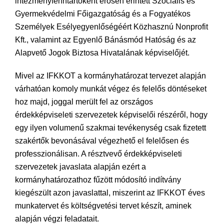
intézményfenntartóként erősen érintett Szociális és
Gyermekvédelmi Főigazgatóság és a Fogyatékos
Személyek Esélyegyenlőségéért Közhasznú Nonprofit
Kft., valamint az Egyenlő Bánásmód Hatóság és az
Alapvető Jogok Biztosa Hivatalának képviselőjét.
Mivel az IFKKOT a kormányhatározat tervezet alapján
várhatóan komoly munkát végez és felelős döntéseket
hoz majd, joggal merült fel az országos
érdekképviseleti szervezetek képviselői részéről, hogy
egy ilyen volumenű szakmai tevékenység csak fizetett
szakértők bevonásával végezhető el felelősen és
professzionálisan. A résztvevő érdekképviseleti
szervezetek javaslata alapján ezért a
kormányhatározathoz fűzött módosító indítvány
kiegészült azon javaslattal, miszerint az IFKKOT éves
munkatervet és költségvetési tervet készít, aminek
alapján végzi feladatait.