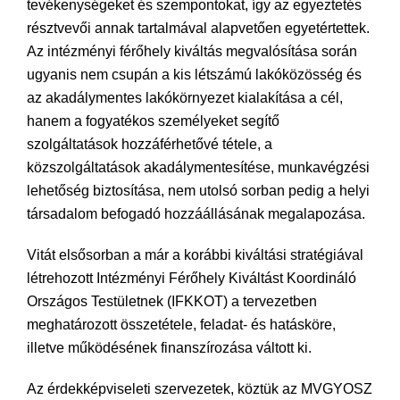
tevékenységeket és szempontokat, így az egyeztetés
résztvevői annak tartalmával alapvetően egyetértettek.
Az intézményi férőhely kiváltás megvalósítása során
ugyanis nem csupán a kis létszámú lakóközösség és
az akadálymentes lakókörnyezet kialakítása a cél,
hanem a fogyatékos személyeket segítő
szolgáltatások hozzáférhetővé tétele, a
közszolgáltatások akadálymentesítése, munkavégzési
lehetőség biztosítása, nem utolsó sorban pedig a helyi
társadalom befogadó hozzáállásának megalapozása.
Vitát elsősorban a már a korábbi kiváltási stratégiával
létrehozott Intézményi Férőhely Kiváltást Koordináló
Országos Testületnek (IFKKOT) a tervezetben
meghatározott összetétele, feladat- és hatásköre,
illetve működésének finanszírozása váltott ki.
Az érdekképviseleti szervezetek, köztük az MVGYOSZ