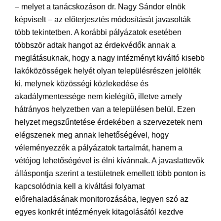
– melyet a tanácskozáson dr. Nagy Sándor elnök
képviselt – az előterjesztés módosítását javasolták
több tekintetben. A korábbi pályázatok esetében
többször adtak hangot az érdekvédők annak a
meglátásuknak, hogy a nagy intézményt kiváltó kisebb
lakóközösségek helyét olyan településrészen jelölték
ki, melynek közösségi közlekedése és
akadálymentessége nem kielégítő, illetve amely
hátrányos helyzetben van a településen belül. Ezen
helyzet megszűntetése érdekében a szervezetek nem
elégszenek meg annak lehetőségével, hogy
véleményezzék a pályázatok tartalmát, hanem a
vétójog lehetőségével is élni kívánnak. A javaslattevők
álláspontja szerint a testületnek emellett több ponton is
kapcsolódnia kell a kiváltási folyamat
előrehaladásának monitorozásába, legyen szó az
egyes konkrét intézmények kitagolásától kezdve